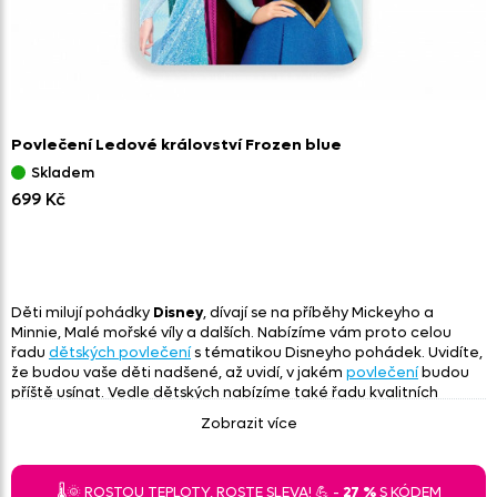
Povlečení Ledové království Frozen blue
Skladem
699 Kč
Děti milují pohádky
Disney
, dívají se na příběhy Mickeyho a
Minnie, Malé mořské víly a dalších. Nabízíme vám proto celou
řadu
dětských povlečení
s tématikou Disneyho pohádek. Uvidíte,
že budou vaše děti nadšené, až uvidí, v jakém
povlečení
budou
příště usínat. Vedle dětských nabízíme také řadu kvalitních
povlečení pro dospělé
.
Zobrazit více
Dětské povlečení Disney
🌡️🌞 ROSTOU TEPLOTY, ROSTE SLEVA! 💪 -
27 %
S KÓDEM