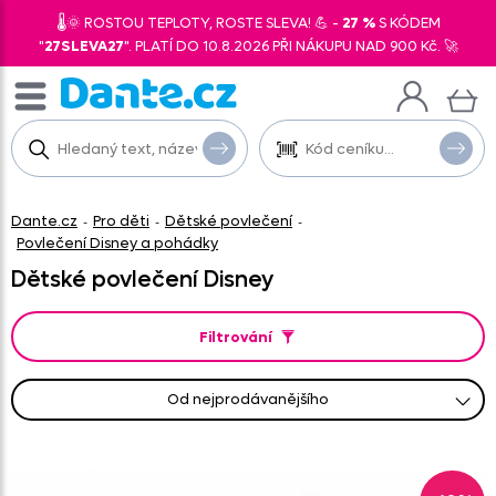
🌡️🌞 ROSTOU TEPLOTY, ROSTE SLEVA! 💪 -
27 %
S KÓDEM
"
27SLEVA27
". PLATÍ DO 10.8.2026 PŘI NÁKUPU NAD 900 Kč. 🚀
Dante.cz
Pro děti
Dětské povlečení
-
-
-
Povlečení Disney a pohádky
Dětské povlečení Disney
Filtrování
od nejprodávanějšího
od nejlevnějšího
od nejnovějších
abecedně A-Z
abecedně Z-A
od nejdražšího