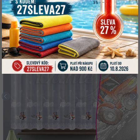
Záclony v akci
-37%