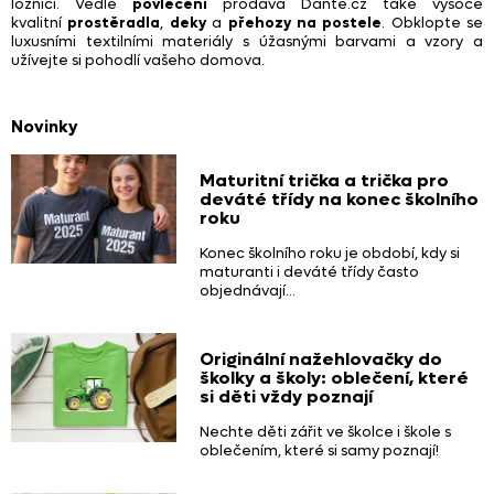
ložnici. Vedle
povlečení
prodává Dante.cz také vysoce
kvalitní
prostěradla
,
deky
a
přehozy na postele
. Obklopte se
luxusními textilními materiály s úžasnými barvami a vzory a
užívejte si pohodlí vašeho domova.
Novinky
Maturitní trička a trička pro
deváté třídy na konec školního
roku
Konec školního roku je období,
kdy si
maturanti i deváté třídy často
objednávají…
Originální nažehlovačky do
školky a školy: oblečení, které
si děti vždy poznají
Nechte děti zářit ve školce i škole s
oblečením,
které si samy poznají!