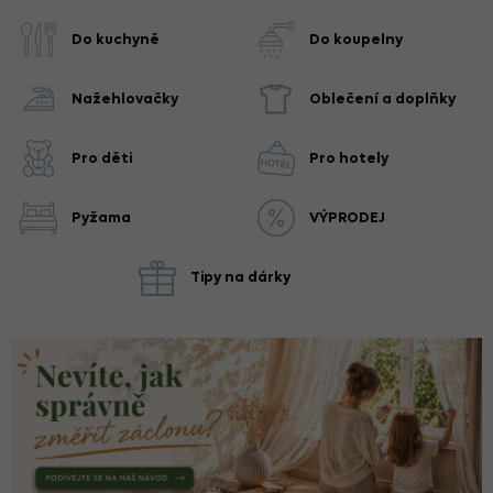
Do kuchyně
Do koupelny
Nažehlovačky
Oblečení a doplňky
Pro děti
Pro hotely
Pyžama
VÝPRODEJ
Tipy na dárky