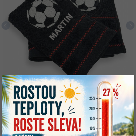
Ručník AMBER s výšivkou kopací míč černý a Váš text
Skladem
od 189 Kč