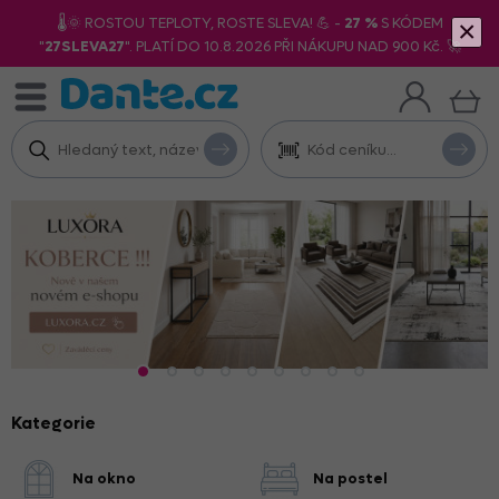
🌡️🌞 ROSTOU TEPLOTY, ROSTE SLEVA! 💪 -
27 %
S KÓDEM
×
"
27SLEVA27
". PLATÍ DO 10.8.2026 PŘI NÁKUPU NAD 900 Kč. 🚀
Kategorie
Na okno
Na postel