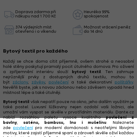
Doprava zdarma
při
Heuréka
99%
nákupu nad 1 700 Kč
spokojenost
374 výdejních míst
Možnost vrácení peněz
otevřeno i o víkendu
do 14 dnů
Bytový textil pro každého
Každý se chce doma cítit příjemně, ovšem strohé a neosobní
holé stěny poskytují pramalý pocit útulného domova. Pro oživení
a zpříjemnění interiéru slouží
bytový textil
. Ten zahrnuje
nejrůznější prvky z dostupných druhů textilu, mohou to
být
záclony
,
závěsy
,
povlečení
a také dekorativní
polštářky
.
Nevěřili byste, jak s novou záclonou nebo závěsem vypadá hned
místnost lépe a také útulněji.
Bytový textil
však nepatří pouze na okno, jeho dalším využitím je
také postel. Luxusní lůžkoviny nejen ozdobí vaši ložnici, ale
umožní vám vyspat se skvěle v prvotřídním materiálu. Dante.cz
nabízí rozsáhlou paletu vysoce kvalitního
povlečení z
bavlny
,
saténu, bambusu, lnu i mušelínu
. Naleznete
zde
povlečení
pro moderní domácnosti s neotřelými líbivými
motivy, které zajistí příjemné spaní a zároveň skvěle oživí každou