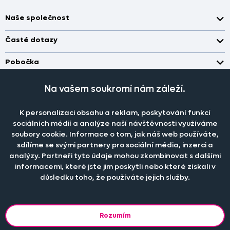
Naše společnost
Doprava a platba
Časté dotazy
Kontakt
Jak změřit okno pro nákup záclon?
Pobočka
O nás
Jak objednat záclony a závěsy na dante.cz?
Pobočka a výdej objednávek otevřena
po-pá 7.30 - 16.00
Obchodní podmínky
Na vašem soukromí nám záleží.
Jak prát záclony a závěsy?
PRODEJNÍ ODDĚLENÍ - TELEFONICKY
Staňte se členem klubu Dante.cz
po-pá 7:30 - 16:00
Nastavení cookies
Tel.:
777 111 818
Jak prát povlečení a prostěradla?
K personalizaci obsahu a reklam, poskytování funkcí
Katalog zdarma
e-mail:
dotazy@dante.cz
sociálních médií a analýze naší návštěvnosti využíváme
Informace o materiálech
reklamace:
reklamace@dante.cz
soubory cookie. Informace o tom, jak náš web používáte,
Šití záclon a závěsů
sdílíme se svými partnery pro sociální média, inzerci a
Objevte slevy pro členy, získejte akční nabídky, novinky, tipy a
analýzy. Partneři tyto údaje mohou zkombinovat s dalšími
informace do vaší schránky.
informacemi, které jste jim poskytli nebo které získali v
důsledku toho, že používáte jejich služby.
© 2013 - 2026 DANTE.CZ
Rozumím
Podle zákona o evidenci tržeb je prodávající povinen vystavit
kupujícímu účtenku. Zároveň je povinen zaevidovat přijatou tržbu u