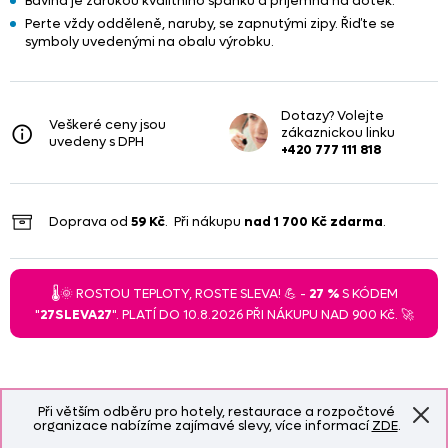
Bavlna je zárukou kvalitního spánku a příjemná na dotek.
Perte vždy odděleně, naruby, se zapnutými zipy. Řiďte se
symboly uvedenými na obalu výrobku.
Dotazy? Volejte
Veškeré ceny jsou
zákaznickou linku
uvedeny s DPH
+420 777 111 818
Doprava od
59 Kč
. Při nákupu
nad
1 700 Kč
zdarma
.
🌡️🌞 ROSTOU TEPLOTY, ROSTE SLEVA! 💪 -
27 %
S KÓDEM
"
27SLEVA27
". PLATÍ DO 10.8.2026 PŘI NÁKUPU NAD 900 Kč. 🚀
Při větším odběru pro hotely, restaurace a rozpočtové
organizace nabízíme zajímavé slevy, více informací
ZDE
.