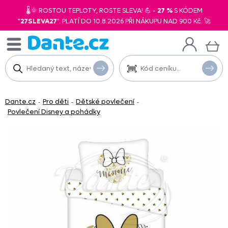
🌡️🌞 ROSTOU TEPLOTY, ROSTE SLEVA! 💪 -
27 %
S KÓDEM
"
27SLEVA27
". PLATÍ DO 10.8.2026 PŘI NÁKUPU NAD 900 Kč. 🚀
Dante.cz
Pro děti
Dětské povlečení
-
-
-
Povlečení Disney a pohádky