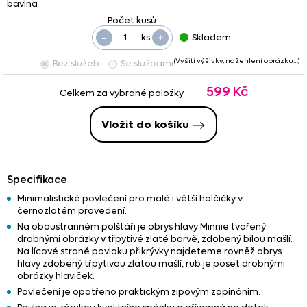
bavlna
-
+
ks
Skladem
(Vyšití výšivky, nažehlení obrázku…)
Bez služeb
Se službami
599 Kč
Celkem za vybrané položky
Vložit do košíku
Specifikace
Minimalistické povlečení pro malé i větší holčičky v
černozlatém provedení.
Na oboustranném polštáři je obrys hlavy Minnie tvořený
drobnými obrázky v třpytivé zlaté barvě, zdobený bílou mašlí.
Na lícové straně povlaku přikrývky najdeteme rovněž obrys
hlavy zdobený třpytivou zlatou mašlí, rub je poset drobnými
obrázky hlaviček.
Povlečení je opatřeno praktickým zipovým zapínáním.