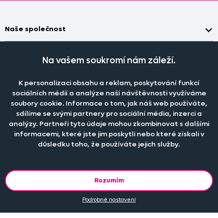
Naše společnost
Doprava a platba
Časté dotazy
Na vašem soukromí nám záleží.
Kontakt
Jak změřit okno pro nákup záclon?
Pobočka
O nás
Jak objednat záclony a závěsy na dante.cz?
K personalizaci obsahu a reklam, poskytování funkcí
Pobočka a výdej objednávek otevřena
po-pá 7.30 - 16.00
sociálních médií a analýze naší návštěvnosti využíváme
Obchodní podmínky
Jak prát záclony a závěsy?
PRODEJNÍ ODDĚLENÍ - TELEFONICKY
soubory cookie. Informace o tom, jak náš web používáte,
Staňte se členem klubu Dante.cz
po-pá 7:30 - 16:00
Nastavení cookies
Tel.:
777 111 818
sdílíme se svými partnery pro sociální média, inzerci a
Jak prát povlečení a prostěradla?
analýzy. Partneři tyto údaje mohou zkombinovat s dalšími
Katalog zdarma
e-mail:
dotazy@dante.cz
Informace o materiálech
reklamace:
reklamace@dante.cz
informacemi, které jste jim poskytli nebo které získali v
důsledku toho, že používáte jejich služby.
Šití záclon a závěsů
Objevte slevy pro členy, získejte akční nabídky, novinky, tipy a
informace do vaší schránky.
Rozumím
Podrobné nastavení
© 2013 - 2026 DANTE.CZ