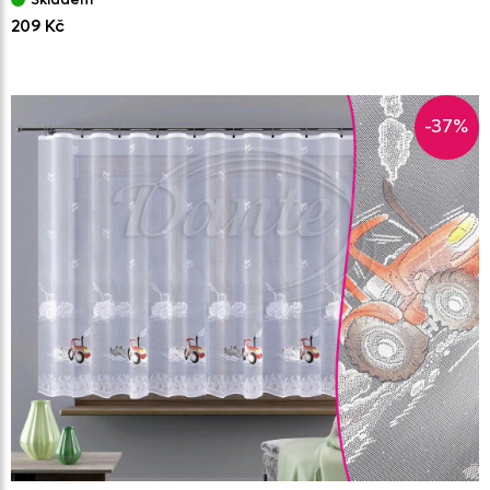
209 Kč
-37%