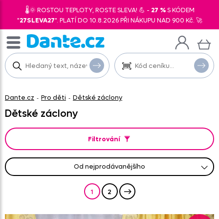
🌡️🌞 ROSTOU TEPLOTY, ROSTE SLEVA! 💪 -
27 %
S KÓDEM
"
27SLEVA27
". PLATÍ DO 10.8.2026 PŘI NÁKUPU NAD 900 Kč. 🚀
Dante.cz
Pro děti
Dětské záclony
-
-
Dětské záclony
Filtrování
od nejprodávanějšího
od nejlevnějšího
od nejnovějších
abecedně A-Z
abecedně Z-A
od nejdražšího
1
2