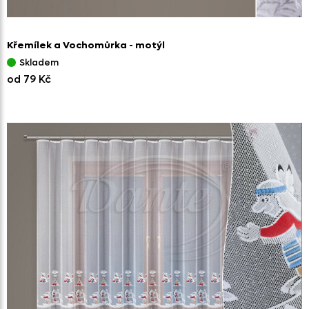
Křemílek a Vochomůrka - motýl
Skladem
od 79 Kč