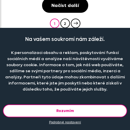
Načíst další
1
2
Na vašem soukromí nám záleží.
Do dětského pokoje se nejlépe hodí
dětské záclony
. Naše
záclony pro děti
jsou opatřeny krásnými pestrobarevnými
obrázky, které si vaše děti zamilují.
Dětské záclony do pokojíčku
K personalizaci obsahu a reklam, poskytování funkcí
mohou být samozřejmě také jednobarevné, ty se potom hodí
do
sociálních médií a analýze naší návštěvnosti využíváme
pokoje
nejen pro nejmenší děti, ale i pro studenty.
soubory cookie. Informace o tom, jak náš web používáte,
Zobrazit více
sdílíme se svými partnery pro sociální média, inzerci a
analýzy. Partneři tyto údaje mohou zkombinovat s dalšími
Dětské záclony do pokoje
informacemi, které jste jim poskytli nebo které získali v
🌡️🌞 ROSTOU TEPLOTY, ROSTE SLEVA! 💪 -
27 %
S KÓDEM
důsledku toho, že používáte jejich služby.
"
27SLEVA27
". PLATÍ DO 10.8.2026 PŘI NÁKUPU NAD 900 Kč. 🚀
Rozumím
Při větším odběru pro hotely, restaurace a rozpočtové
organizace nabízíme zajímavé slevy, více informací
ZDE
.
Podrobné nastavení