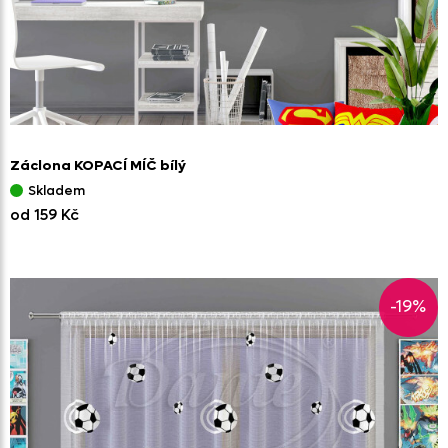
Záclona KOPACÍ MÍČ bílý
Skladem
od 159 Kč
-19%