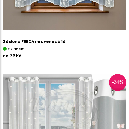
Záclona FERDA mravenec bílá
Skladem
od 79 Kč
-24%