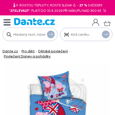
🌡️🌞 ROSTOU TEPLOTY, ROSTE SLEVA! 💪 -
27 %
S KÓDEM
"
27SLEVA27
". PLATÍ DO 10.8.2026 PŘI NÁKUPU NAD 900 Kč. 🚀
Dante.cz
Pro děti
Dětské povlečení
-
-
-
Povlečení Disney a pohádky