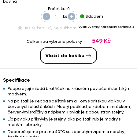
bavlna
-
+
ks
Skladem
(Vyšití výšivky, nažehlení obrázku…)
Bez služeb
Se službami
549 Kč
Celkem za vybrané položky
Vložit do košíku
Specifikace
Peppa a její mladší bratříček na krásném povlečení s britským
motivem.
Na polštáři je Peppa s deštníkem a Tom s britskou vlajkou v
červených pláštěnkách. Modrý podklad je zdobem mráčkem,
červenými srdíčky a nápisem. Povlak je z obou stran stejný.
Líc povlaku přikrývky je stejný jako polštář, rub je modrý s
menšími obrázky.
Doporučujeme prát na 40°C se zapnutým zipem a naruby,