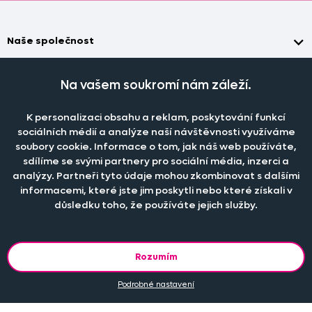
Naše společnost
Doprava a platba
Časté dotazy
Na vašem soukromí nám záleží.
Kontakt
Jak změřit okno pro nákup záclon?
Pobočka
O nás
Jak objednat záclony a závěsy na dante.cz?
K personalizaci obsahu a reklam, poskytování funkcí
Pobočka a výdej objednávek otevřena
po-pá 7.30 - 16.00
sociálních médií a analýze naší návštěvnosti využíváme
Obchodní podmínky
Jak prát záclony a závěsy?
PRODEJNÍ ODDĚLENÍ - TELEFONICKY
soubory cookie. Informace o tom, jak náš web používáte,
Staňte se členem klubu Dante.cz
po-pá 7:30 - 16:00
Nastavení cookies
Tel.:
777 111 818
sdílíme se svými partnery pro sociální média, inzerci a
Jak prát povlečení a prostěradla?
analýzy. Partneři tyto údaje mohou zkombinovat s dalšími
Katalog zdarma
e-mail:
dotazy@dante.cz
Informace o materiálech
reklamace:
reklamace@dante.cz
informacemi, které jste jim poskytli nebo které získali v
důsledku toho, že používáte jejich služby.
Šití záclon a závěsů
Objevte slevy pro členy, získejte akční nabídky, novinky, tipy a
informace do vaší schránky.
Rozumím
Podrobné nastavení
© 2013 - 2026 DANTE.CZ