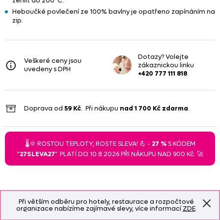
žehlit do 200°C.
Heboučké povlečení ze 100% bavlny je opatřeno zapínáním na
zip.
Dotazy? Volejte
Veškeré ceny jsou
zákaznickou linku
uvedeny s DPH
+420 777 111 818
Doprava od
59 Kč
. Při nákupu
nad
1 700 Kč
zdarma
.
🌡️🌞 ROSTOU TEPLOTY, ROSTE SLEVA! 💪 -
27 %
S KÓDEM
"
27SLEVA27
". PLATÍ DO 10.8.2026 PŘI NÁKUPU NAD 900 Kč. 🚀
Při větším odběru pro hotely, restaurace a rozpočtové
organizace nabízíme zajímavé slevy, více informací
ZDE
.