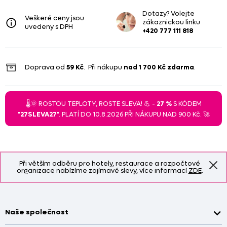
Dotazy? Volejte
Veškeré ceny jsou
zákaznickou linku
uvedeny s DPH
+420 777 111 818
Doprava od
59 Kč
. Při nákupu
nad
1 700 Kč
zdarma
.
🌡️🌞 ROSTOU TEPLOTY, ROSTE SLEVA! 💪 -
27 %
S KÓDEM
"
27SLEVA27
". PLATÍ DO 10.8.2026 PŘI NÁKUPU NAD 900 Kč. 🚀
Při větším odběru pro hotely, restaurace a rozpočtové
organizace nabízíme zajímavé slevy, více informací
ZDE
.
Naše společnost