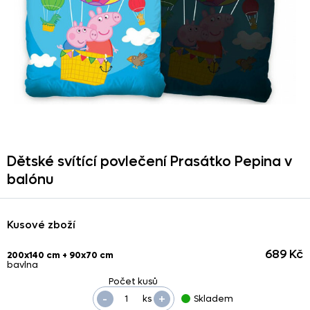
Dětské svítící povlečení Prasátko Pepina v
balónu
Kusové zboží
689 Kč
200x140 cm + 90x70 cm
bavlna
-
+
ks
Skladem