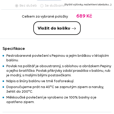
(Vyšití výšivky, nažehlení obrázku…)
Bez služeb
Se službami
689 Kč
Celkem za vybrané položky
Vložit do košíku
Specifikace
Pestrobarevné povlečení s Pepinou a jejím bráškou v létajícím
balónu.
Povlak na polštář je oboustranný, s oblohou a obrázkem Pepiny
a jejího bratříčka. Povlak přikrývky zdobí prasátka v balónu, rub
je modrý, s malými bílými postavičkami.
Nápis a šnůry balónu ve tmě fosforeskují.
Doporučujeme prát na 40°C se zapnutým zipem a naruby,
žehlit do 200°C.
Měkkoučké povlečení je vyrobeno ze 100% bavlny a je
opatřeno zipem.