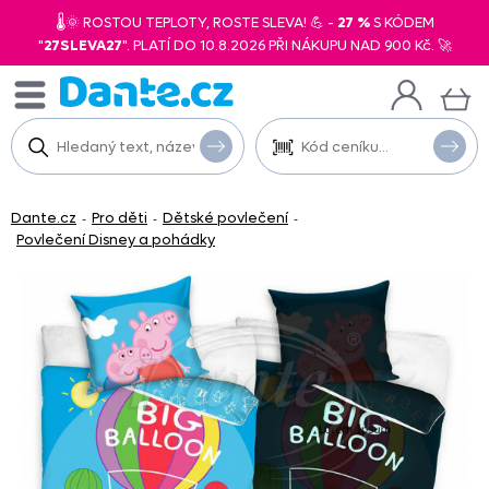
🌡️🌞 ROSTOU TEPLOTY, ROSTE SLEVA! 💪 -
27 %
S KÓDEM
"
27SLEVA27
". PLATÍ DO 10.8.2026 PŘI NÁKUPU NAD 900 Kč. 🚀
Dante.cz
Pro děti
Dětské povlečení
-
-
-
Povlečení Disney a pohádky