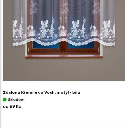
Záclona Křemílek a Voch. motýl - bílá
Skladem
od 69 Kč