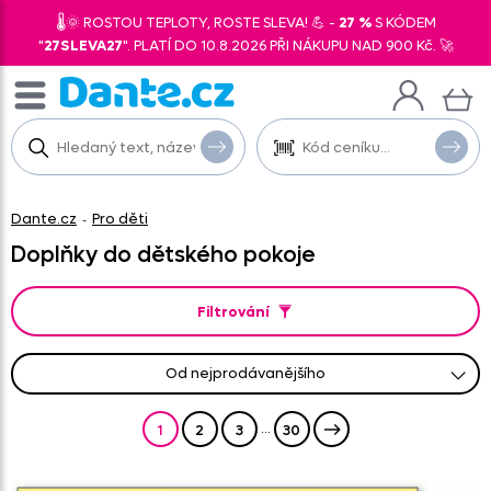
🌡️🌞 ROSTOU TEPLOTY, ROSTE SLEVA! 💪 -
27 %
S KÓDEM
"
27SLEVA27
". PLATÍ DO 10.8.2026 PŘI NÁKUPU NAD 900 Kč. 🚀
Dante.cz
Pro děti
-
Doplňky do dětského pokoje
Filtrování
od nejprodávanějšího
od nejlevnějšího
od nejnovějších
abecedně A-Z
abecedně Z-A
od nejdražšího
...
1
2
3
30