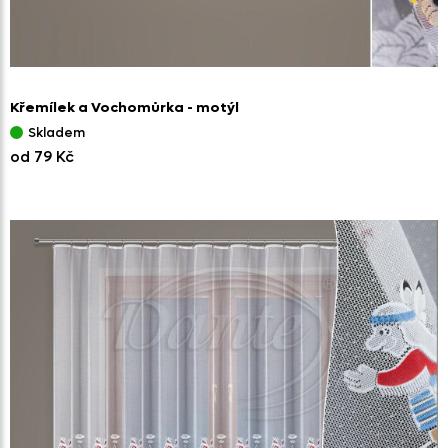
Křemílek a Vochomůrka - motýl
Skladem
od 79 Kč