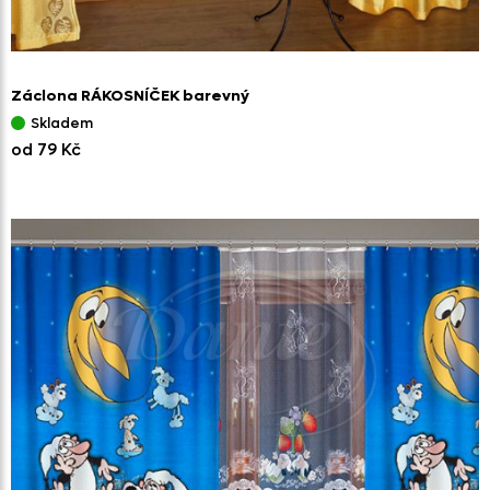
Záclona RÁKOSNÍČEK barevný
Skladem
od 79 Kč