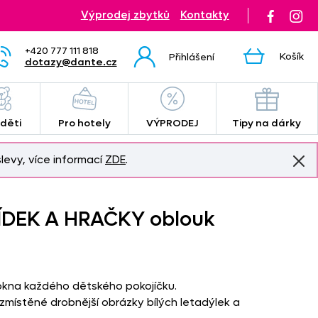
Výprodej zbytků
Kontakty
+420 777 111 818
Košík
Přihlášení
dotazy@dante.cz
 děti
Pro hotely
VÝPRODEJ
Tipy na dárky
levy, více informací
ZDE
.
ÍDEK A HRAČKY oblouk
okna každého dětského pokojíčku.
zmístěné drobnější obrázky bílých letadýlek a