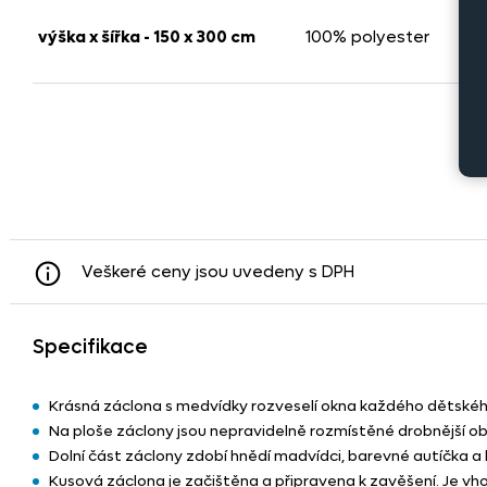
-
výška x šířka - 150 x 300 cm
100% polyester
Veškeré ceny jsou uvedeny s DPH
Specifikace
Krásná záclona s medvídky rozveselí okna každého dětskéh
Na ploše záclony jsou nepravidelně rozmístěné drobnější obr
Dolní část záclony zdobí hnědí madvídci, barevné autíčka a
Kusová záclona je začištěna a připravena k zavěšení. Je vh