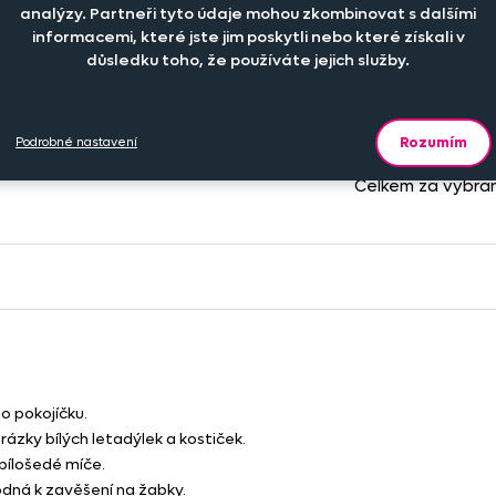
analýzy. Partneři tyto údaje mohou zkombinovat s dalšími
+
informacemi, které jste jim poskytli nebo které získali v
749 Kč
ks
důsledku toho, že používáte jejich služby.
Rozumím
Podrobné nastavení
Celkem za vybra
o pokojíčku.
ázky bílých letadýlek a kostiček.
 bílošedé míče.
odná k zavěšení na žabky.