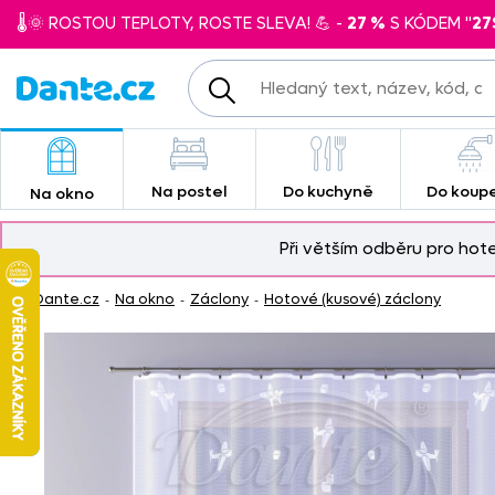
🌡️🌞 ROSTOU TEPLOTY, ROSTE SLEVA! 💪 -
27 %
S KÓDEM "
27
Na postel
Do kuchyně
Do koup
Na okno
Při větším odběru pro hot
Dante.cz
Na okno
Záclony
Hotové (kusové) záclony
-
-
-