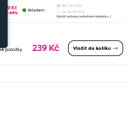
Bez služeb
239 Kč
Skladem
Se službami
-68%
(Vyšití výšivky, nažehlení obrázku…)
239 Kč
Vložit do košíku
né položky