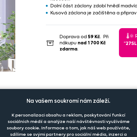
Dolní část záclony zdobí hnědí madvíd
Kusová záclona je začištěna a připrav
🌡️
Doprava od
59 Kč
. Při
nákupu
nad
1 700 Kč
"
27S
zdarma
.
Na vašem soukromí nám záleží.
K personalizaci obsahu a reklam, poskytování funkcí
sociálních médií a analýze naší návštěvnosti využíváme
čet kusů
Cena na 
Cena na prodejně
soubory cookie. Informace o tom, jak náš web používáte,
sdílíme se svými partnery pro sociální média, inzerci a