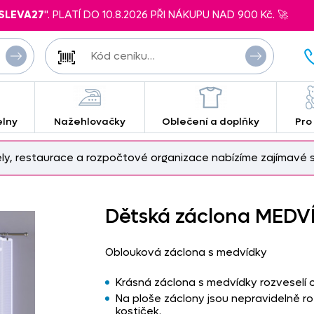
SLEVA27
". PLATÍ DO 10.8.2026 PŘI NÁKUPU NAD 900 Kč. 🚀
elny
Nažehlovačky
Oblečení a doplňky
Pro
ely, restaurace a rozpočtové organizace nabízíme zajímavé s
Dětská záclona MEDV
Oblouková záclona s medvídky
Krásná záclona s medvídky rozveselí 
Na ploše záclony jsou nepravidelně ro
kostiček.