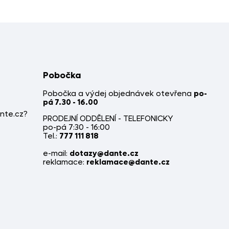
Pobočka
Pobočka a výdej objednávek otevřena
po-
pá 7.30 - 16.00
nte.cz?
PRODEJNÍ ODDĚLENÍ - TELEFONICKY
po-pá 7:30 - 16:00
Tel.:
777 111 818
e-mail:
dotazy@dante.cz
reklamace:
reklamace@dante.cz