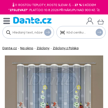
🌡️🌞 ROSTOU TEPLOTY, ROSTE SLEVA! 💪 -
27 %
S KÓDEM
"
27SLEVA27
". PLATÍ DO 10.8.2026 PŘI NÁKUPU NAD 900 Kč. 🚀
Dante.cz
Na okno
Záclony
Záclony z Polska
-
-
-