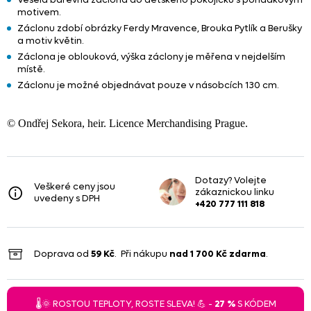
motivem.
Záclonu zdobí obrázky Ferdy Mravence, Brouka Pytlík a Berušky
a motiv květin.
Záclona je oblouková, výška záclony je měřena v nejdelším
místě.
Záclonu je možné objednávat pouze v násobcích 130 cm.
© Ondřej Sekora, heir. Licence Merchandising Prague.
Dotazy? Volejte
Veškeré ceny jsou
zákaznickou linku
uvedeny s DPH
+420 777 111 818
Doprava od
59 Kč
. Při nákupu
nad
1 700 Kč
zdarma
.
🌡️🌞 ROSTOU TEPLOTY, ROSTE SLEVA! 💪 -
27 %
S KÓDEM