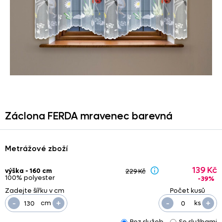
Záclona FERDA mravenec barevná
Metrážové zboží
139 Kč
výška - 160 cm
229 Kč
100% polyester
-39%
-
+
-
+
cm
ks
Bez služeb
Se službami