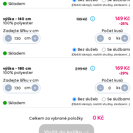
Skladem
(Obšití okrajů, našití stužky, zkrácení…)
149 Kč
výška - 140 cm
199 Kč
100% polyester
-25%
-
+
-
+
cm
ks
Bez služeb
Se službami
Skladem
(Obšití okrajů, našití stužky, zkrácení…)
169 Kč
výška - 180 cm
239 Kč
100% polyester
-29%
-
+
-
+
cm
ks
Bez služeb
Se službami
Skladem
(Obšití okrajů, našití stužky, zkrácení…)
0 Kč
Celkem za vybrané položky
Vložit do košíku