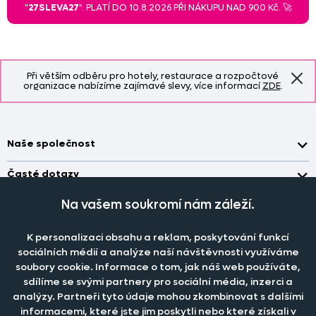
"
27SLEVA27
". PLATÍ DO 10.8.2026 PŘI NÁKUPU NAD 900 Kč. 🚀
Při větším odběru pro hotely, restaurace a rozpočtové
organizace nabízíme zajímavé slevy, více informací
ZDE
.
Naše společnost
Doprava a platba
Časté dotazy
Kontakt
Jak změřit okno pro nákup záclon?
Na vašem soukromí nám záleží.
Pobočka
O nás
Jak objednat záclony a závěsy na dante.cz?
Pobočka a výdej objednávek otevřena
po-pá 7.30 - 16.00
Obchodní podmínky
K personalizaci obsahu a reklam, poskytování funkcí
Jak prát záclony a závěsy?
PRODEJNÍ ODDĚLENÍ - TELEFONICKY
sociálních médií a analýze naší návštěvnosti využíváme
Staňte se členem klubu Dante.cz
po-pá 7:30 - 16:00
Nastavení cookies
Tel.:
777 111 818
Jak prát povlečení a prostěradla?
soubory cookie. Informace o tom, jak náš web používáte,
sdílíme se svými partnery pro sociální média, inzerci a
Katalog zdarma
e-mail:
dotazy@dante.cz
Informace o materiálech
reklamace:
reklamace@dante.cz
analýzy. Partneři tyto údaje mohou zkombinovat s dalšími
informacemi, které jste jim poskytli nebo které získali v
Šití záclon a závěsů