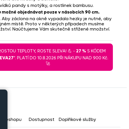
vídků pandy s motýlky, a rostlinek bambusu.
nu možné objednávat pouze v násobcích 90 cm.
y. Aby záclona na okně vypadala hezky je nutné, aby
ejném místě. Proto v některých případech musíme
ožství. Naúčtujeme Vám skutečně střižené množství.
 ROSTOU TEPLOTY, ROSTE SLEVA! 💪 -
27 %
S KÓDEM
LEVA27
". PLATÍ DO 10.8.2026 PŘI NÁKUPU NAD 900 Kč.
🚀
na eshopu
Dostupnost
Doplňkové služby