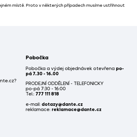
tejném místě. Proto v některých případech musíme ustřihnout
Pobočka
Pobočka a výdej objednávek otevřena
po-
pá 7.30 - 16.00
nte.cz?
PRODEJNÍ ODDĚLENÍ - TELEFONICKY
po-pá 7:30 - 16:00
Tel.:
777 111 818
e-mail:
dotazy@dante.cz
reklamace:
reklamace@dante.cz