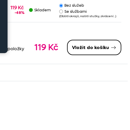
Bez služeb
119 Kč
Skladem
Se službami
-48%
(Obšití okrajů, našití stužky, zkrácení…)
119 Kč
Vložit do košíku
ané položky