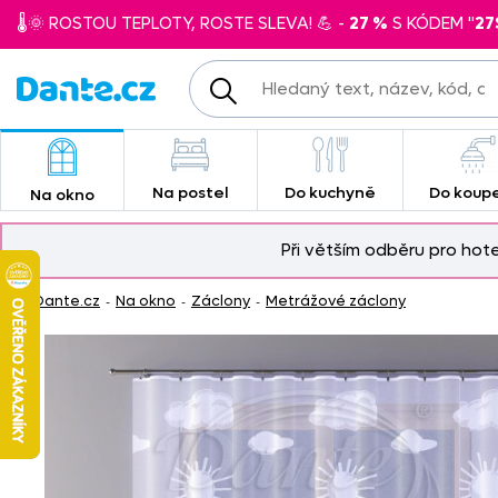
🌡️🌞 ROSTOU TEPLOTY, ROSTE SLEVA! 💪 -
27 %
S KÓDEM "
27
Na postel
Do kuchyně
Do koup
Na okno
Při větším odběru pro hot
Dante.cz
Na okno
Záclony
Metrážové záclony
-
-
-