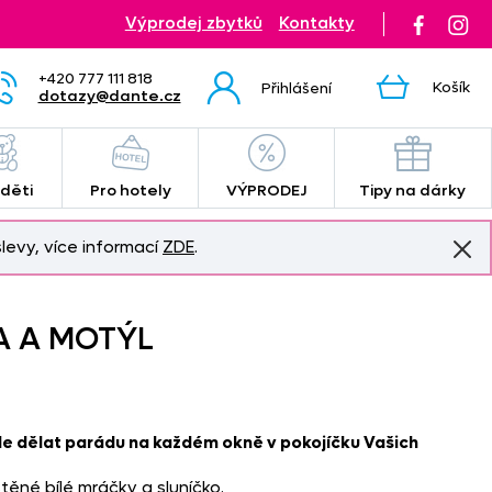
Výprodej zbytků
Kontakty
+420 777 111 818
Košík
Přihlášení
dotazy@dante.cz
 děti
Pro hotely
VÝPRODEJ
Tipy na dárky
levy, více informací
ZDE
.
A A MOTÝL
e dělat parádu na každém okně v pokojíčku Vašich
stěné bílé mráčky a sluníčko.