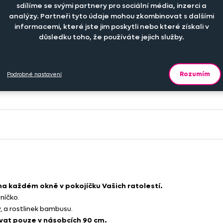
sdílíme se svými partnery pro sociální média, inzerci a
-
+
analýzy. Partneři tyto údaje mohou zkombinovat s dalšími
229 Kč
,90 m
ks
informacemi, které jste jim poskytli nebo které získali v
důsledku toho, že používáte jejich služby.
Rozumím
Podrobné nastavení
Celkem za vybr
a každém okně v pokojíčku Vašich ratolestí.
níčko.
, a rostlinek bambusu.
vat pouze v násobcích 90 cm.