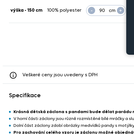
-
+
výška - 150 cm
100% polyester
cm
= 0
Veškeré ceny jsou uvedeny s DPH
Specifikace
Krásná dětská záclona s pandami bude dělat parádu n
V horní části záclony jsou různě rozmístěné bílé mráčky a slu
Dolní část záclony zdobí obrázky medvídků pandy s motýlky
Pro zachování celého vzoru je záclonu možné objedná