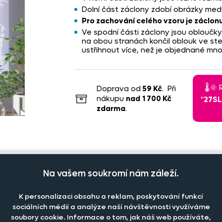
Dolní část záclony zdobí obrázky med
Pro zachování celého vzoru je záclo
Ve spodní části záclony jsou obloučk
na obou stranách končil oblouk ve st
ustřihnout více, než je objednané mn
🌡️
Doprava od
59 Kč
. Při
nákupu
nad
1 700 Kč
"
27S
zdarma
.
Na vašem soukromí nám záleží.
K personalizaci obsahu a reklam, poskytování funkcí
Počet kusů
Cena 
Cena na prodejně
sociálních médií a analýze naší návštěvnosti využíváme
soubory cookie. Informace o tom, jak náš web používáte,