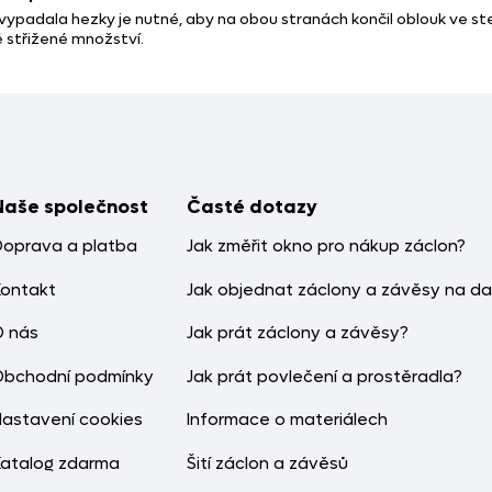
 vypadala hezky je nutné, aby na obou stranách končil oblouk ve s
ě střižené množství.
Naše společnost
Časté dotazy
Doprava a platba
Jak změřit okno pro nákup záclon?
Kontakt
Jak objednat záclony a závěsy na da
O nás
Jak prát záclony a závěsy?
Obchodní podmínky
Jak prát povlečení a prostěradla?
Nastavení cookies
Informace o materiálech
Katalog zdarma
Šití záclon a závěsů