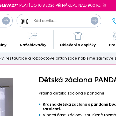
SLEVA27
". PLATÍ DO 10.8.2026 PŘI NÁKUPU NAD 900 Kč. 🚀
elny
Nažehlovačky
Oblečení a doplňky
Pro
ely, restaurace a rozpočtové organizace nabízíme zajímavé s
Dětská záclona PAND
Krásná dětská záclona s pandami
Krásná dětská záclona s pandami bud
ratolestí.
V horní části záclony jsou různě rozmí