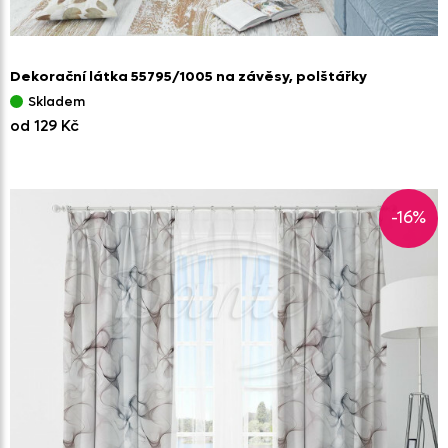
Dekorační látka 55795/
1005 na závěsy,
polštářky
Skladem
od 129 Kč
-16%