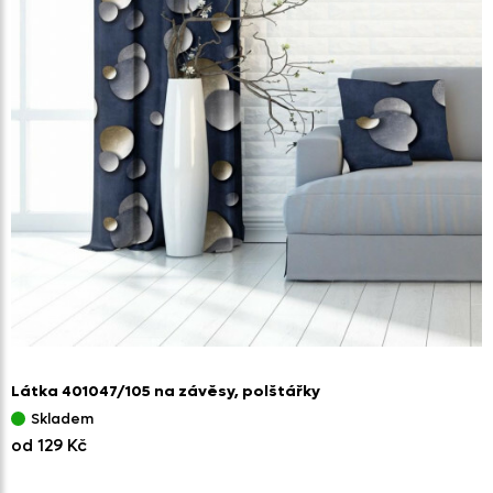
Látka 401047/
105 na závěsy,
polštářky
Skladem
od 129 Kč