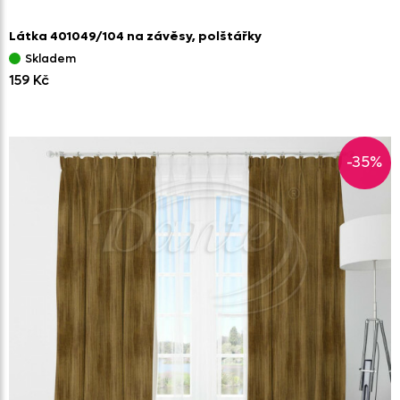
Látka 401049/
104 na závěsy,
polštářky
Skladem
159 Kč
-35%