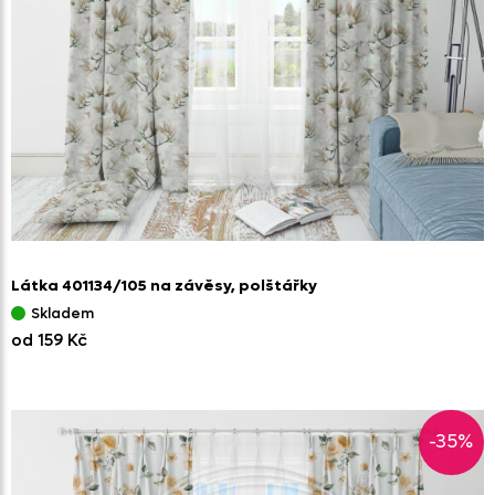
Látka 401134/
105 na závěsy,
polštářky
Skladem
od 159 Kč
-35%