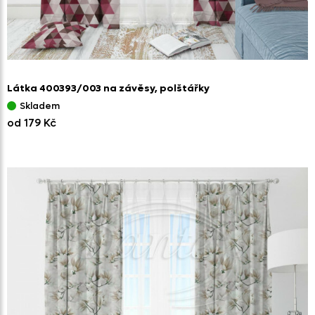
Látka 400393/
003 na závěsy,
polštářky
Skladem
od 179 Kč