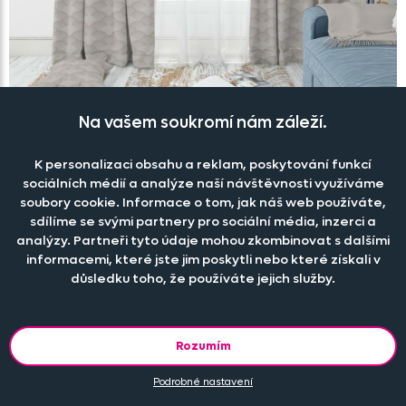
Na vašem soukromí nám záleží.
Látka 400130/
003 na závěsy,
polštářky
K personalizaci obsahu a reklam, poskytování funkcí
Skladem
sociálních médií a analýze naší návštěvnosti využíváme
od 159 Kč
soubory cookie. Informace o tom, jak náš web používáte,
sdílíme se svými partnery pro sociální média, inzerci a
analýzy. Partneři tyto údaje mohou zkombinovat s dalšími
informacemi, které jste jim poskytli nebo které získali v
-35%
důsledku toho, že používáte jejich služby.
Rozumím
Podrobné nastavení