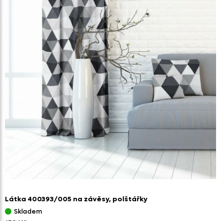
Látka 400393/
005 na závěsy,
polštářky
Skladem