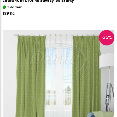
Látka 401141/
103 na závěsy,
polštářky
Skladem
189 Kč
-35%