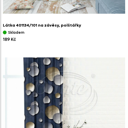
Látka 401134/
101 na závěsy,
polštářky
Skladem
189 Kč