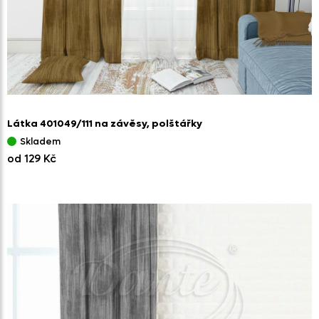
Látka 401049/
111 na závěsy,
polštářky
Skladem
od 129 Kč