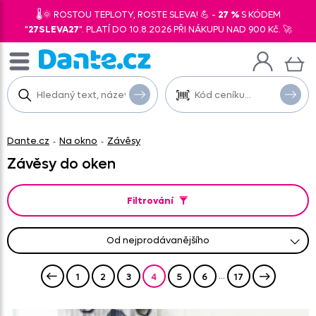
🌡️🌞 ROSTOU TEPLOTY, ROSTE SLEVA! 💪 -
27 %
S KÓDEM
"
27SLEVA27
". PLATÍ DO 10.8.2026 PŘI NÁKUPU NAD 900 Kč. 🚀
Dante.cz
Na okno
Závěsy
-
-
Závěsy do oken
Filtrování
od nejprodávanějšího
od nejlevnějšího
od nejnovějších
abecedně A-Z
abecedně Z-A
od nejdražšího
...
1
2
3
4
5
6
17