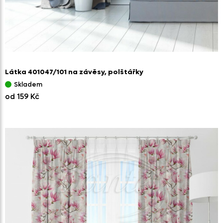
Látka 401047/
101 na závěsy,
polštářky
Skladem
od 159 Kč