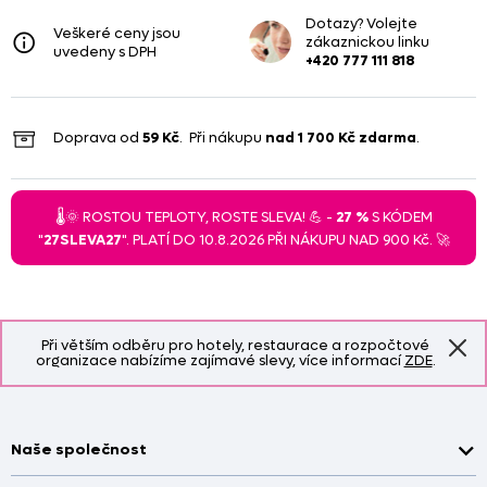
Dotazy? Volejte
Veškeré ceny jsou
zákaznickou linku
uvedeny s DPH
+420 777 111 818
Doprava od
59 Kč
. Při nákupu
nad
1 700 Kč
zdarma
.
🌡️🌞 ROSTOU TEPLOTY, ROSTE SLEVA! 💪 -
27 %
S KÓDEM
"
27SLEVA27
". PLATÍ DO 10.8.2026 PŘI NÁKUPU NAD 900 Kč. 🚀
Při větším odběru pro hotely, restaurace a rozpočtové
organizace nabízíme zajímavé slevy, více informací
ZDE
.
Naše společnost
Doprava a platba