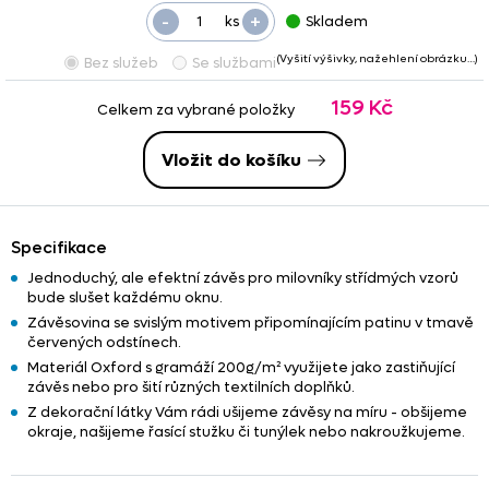
-
+
ks
Skladem
(Vyšití výšivky, nažehlení obrázku…)
Bez služeb
Se službami
159 Kč
Celkem za vybrané položky
Vložit do košíku
Specifikace
Jednoduchý, ale efektní závěs pro milovníky střídmých vzorů
bude slušet každému oknu.
Závěsovina se svislým motivem připomínajícím patinu v tmavě
červených odstínech.
Materiál Oxford s gramáží 200g/m² využijete jako zastiňující
závěs nebo pro šití různých textilních doplňků.
Z dekorační látky Vám rádi ušijeme závěsy na míru - obšijeme
okraje, našijeme řasící stužku či tunýlek nebo nakroužkujeme.