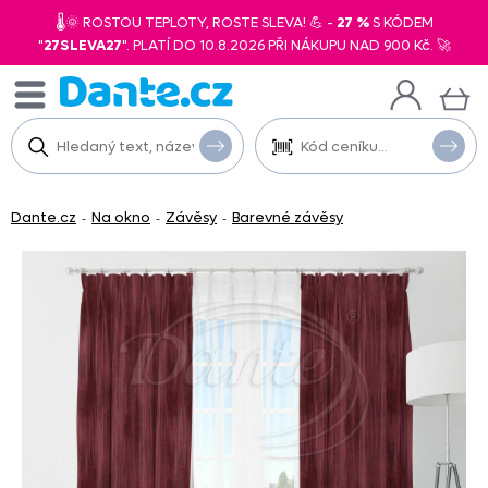
🌡️🌞 ROSTOU TEPLOTY, ROSTE SLEVA! 💪 -
27 %
S KÓDEM
"
27SLEVA27
". PLATÍ DO 10.8.2026 PŘI NÁKUPU NAD 900 Kč. 🚀
Dante.cz
Na okno
Závěsy
Barevné závěsy
-
-
-