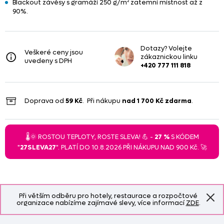
Blackout závěsy s gramáží 250 g/m² zatemní místnost až z
90%.
Dotazy? Volejte
Veškeré ceny jsou
zákaznickou linku
uvedeny s DPH
+420 777 111 818
Doprava od
59 Kč
. Při nákupu
nad
1 700 Kč
zdarma
.
🌡️🌞 ROSTOU TEPLOTY, ROSTE SLEVA! 💪 -
27 %
S KÓDEM
"
27SLEVA27
". PLATÍ DO 10.8.2026 PŘI NÁKUPU NAD 900 Kč. 🚀
Při větším odběru pro hotely, restaurace a rozpočtové
organizace nabízíme zajímavé slevy, více informací
ZDE
.