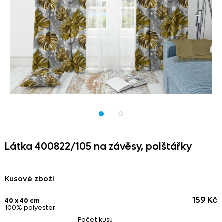
Látka 400822/
105 na závěsy,
polštářky
Kusové zboží
159 Kč
40 x 40 cm
100% polyester