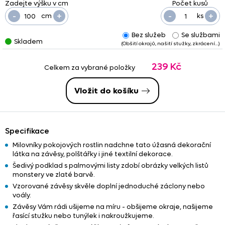
-
+
-
+
cm
ks
Bez služeb
Se službami
Skladem
(Obšití okrajů, našití stužky, zkrácení…)
239 Kč
Celkem za vybrané položky
Vložit do košíku
Specifikace
Milovníky pokojových rostlin nadchne tato úžasná dekorační
látka na závěsy, polštářky i jiné textilní dekorace.
Šedivý podklad s palmovými listy zdobí obrázky velkých listů
monstery ve zlaté barvě.
Vzorované závěsy skvěle doplní jednoduché záclony nebo
voály.
Závěsy Vám rádi ušijeme na míru - obšijeme okraje, našijeme
řasící stužku nebo tunýlek i nakroužkujeme.