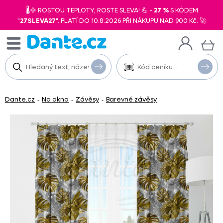
🌡️🌞 ROSTOU TEPLOTY, ROSTE SLEVA! 💪 -
27 %
S KÓDEM
"
27SLEVA27
". PLATÍ DO 10.8.2026 PŘI NÁKUPU NAD 900 Kč. 🚀
Dante.cz
Na okno
Závěsy
Barevné závěsy
-
-
-