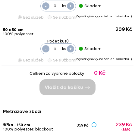
-
+
ks
Skladem
(Vyšití výšivky, nažehlení obrázku…)
Bez služeb
Se službami
209 Kč
50 x 50 cm
100% polyester
-
+
ks
Skladem
(Vyšití výšivky, nažehlení obrázku…)
Bez služeb
Se službami
0 Kč
Celkem za vybrané položky
Vložit do košíku
Metrážové zboží
239 Kč
šířka - 150 cm
359 Kč
100% polyester, blackout
-33%