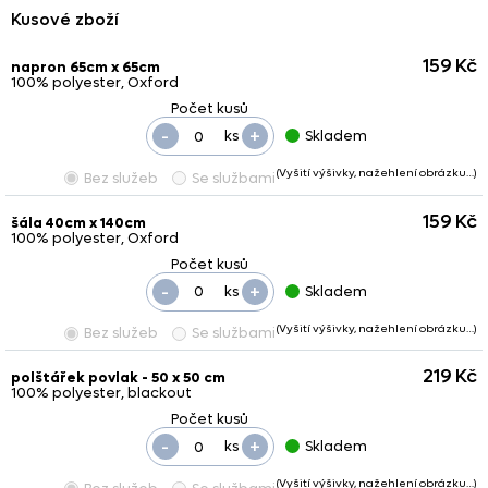
Kusové zboží
159 Kč
napron 65cm x 65cm
100% polyester, Oxford
-
+
ks
Skladem
(Vyšití výšivky, nažehlení obrázku…)
Bez služeb
Se službami
159 Kč
šála 40cm x 140cm
100% polyester, Oxford
-
+
ks
Skladem
(Vyšití výšivky, nažehlení obrázku…)
Bez služeb
Se službami
219 Kč
polštářek povlak - 50 x 50 cm
100% polyester, blackout
-
+
ks
Skladem
(Vyšití výšivky, nažehlení obrázku…)