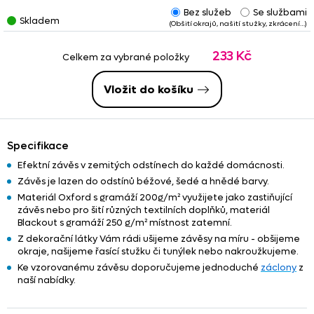
budou na okně vedle sebe.
Bez služeb
Se službami
Skladem
(Obšití okrajů, našití stužky, zkrácení…)
Některé zbytky jsou
zkrácené
nebo
obšité
, případně jsou na
nich našity řasící stužky nebo tunýlky. Tyto služby jsou již
233 Kč
započteny v konečné ceně
zbytku. Věnujte prosím pozornost
Celkem za vybrané položky
poznámkám
- u upravených zbytků
nemusí vždy platit
tučně
uvedený
rozměr
.
Vložit do košíku
Specifikace
Efektní závěs v zemitých odstínech do každé domácnosti.
Závěs je lazen do odstínů béžové, šedé a hnědé barvy.
Materiál Oxford s gramáží 200g/m² využijete jako zastiňující
závěs nebo pro šití různých textilních doplňků, materiál
Blackout s gramáží 250 g/m² místnost zatemní.
Z dekorační látky Vám rádi ušijeme závěsy na míru - obšijeme
okraje, našijeme řasící stužku či tunýlek nebo nakroužkujeme.
Ke vzorovanému závěsu doporučujeme jednoduché
záclony
z
naší nabídky.