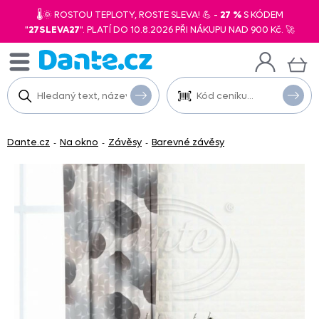
🌡️🌞 ROSTOU TEPLOTY, ROSTE SLEVA! 💪 -
27 %
S KÓDEM
"
27SLEVA27
". PLATÍ DO 10.8.2026 PŘI NÁKUPU NAD 900 Kč. 🚀
Dante.cz
Na okno
Závěsy
Barevné závěsy
-
-
-