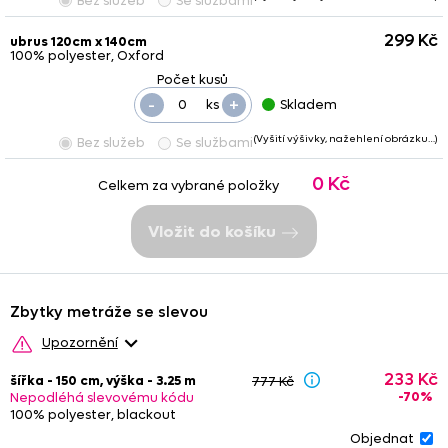
Bez služeb
Se službami
299 Kč
ubrus 120cm x 140cm
100% polyester, Oxford
-
+
ks
Skladem
(Vyšití výšivky, nažehlení obrázku…)
Bez služeb
Se službami
0 Kč
Celkem za vybrané položky
Vložit do košíku
Zbytky metráže se slevou
Upozornění
Upozornění: Na zbytky se nevztahují žádné další slevy (kódy s
233 Kč
šířka - 150 cm, výška - 3.25 m
777 Kč
procentuální slevou).
Zbytek vložený do košíku zůstává
-70%
Nepodléhá slevovému kódu
rezervován dvě hodiny.
Nedoporučujeme
kombinovat
zbytky
100% polyester, blackout
s metrážovým zbožím
, barevnost se může nepatrně lišit. Ze
stejného důvodu není vhodné objednávat různé zbytky, pokud