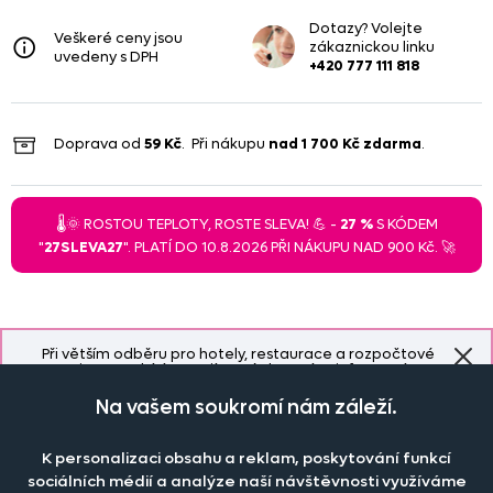
Dotazy? Volejte
Veškeré ceny jsou
zákaznickou linku
uvedeny s DPH
+420 777 111 818
Doprava od
59 Kč
. Při nákupu
nad
1 700 Kč
zdarma
.
🌡️🌞 ROSTOU TEPLOTY, ROSTE SLEVA! 💪 -
27 %
S KÓDEM
"
27SLEVA27
". PLATÍ DO 10.8.2026 PŘI NÁKUPU NAD 900 Kč. 🚀
Při větším odběru pro hotely, restaurace a rozpočtové
organizace nabízíme zajímavé slevy, více informací
ZDE
.
Na vašem soukromí nám záleží.
K personalizaci obsahu a reklam, poskytování funkcí
Naše společnost
sociálních médií a analýze naší návštěvnosti využíváme
Doprava a platba