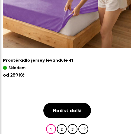
Prostěradlo jersey levandule 41
Skladem
od 289 Kč
Načíst další
1
2
3