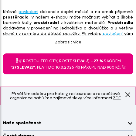
Krásné
povlečení
dokonale doplní měkké a na omak příjemné
prostěradlo
. V našem e-shopu máte možnost vybírat z široké
barevné škály
prostěradel
z kvalitních materiálů.
Prostěradla
dodáváme v provedení na jednolůžko a dvoulůžko a u většiny
druhů i v rozměru do dětské postýlky. Při výběru
povlečení
vám
zároveň v sekci související zboží navrhneme
prostěradlo
, které
Zobrazit více
bude s povlečením barevně ladit. Pokud si nebudete svým
výběrem jistí, neváhejte nám zavolat nebo napsat
kontakt
🌡️🌞 ROSTOU TEPLOTY, ROSTE SLEVA! 💪 -
27 %
S KÓDEM
Froté prostěradla
"
27SLEVA27
". PLATÍ DO 10.8.2026 PŘI NÁKUPU NAD 900 Kč. 🚀
Jersey prostěradla
Prostěradla
Saténová prostěradla
Froté prostěradla 220g/m²
Při větším odběru pro hotely, restaurace a rozpočtové
organizace nabízíme zajímavé slevy, více informací
ZDE
.
Naše společnost
Doprava a platba
Časté dotazy