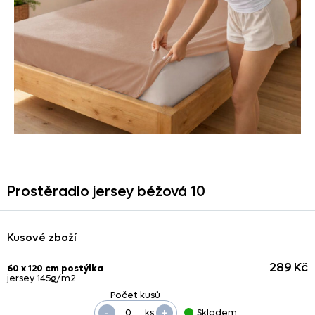
Prostěradlo jersey béžová 10
Kusové zboží
289 Kč
60 x 120 cm postýlka
jersey 145g/m2
-
+
ks
Skladem