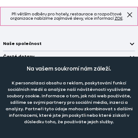
Při větším odběru pro hotely, restaurace a rozpočtové
organizace nabízíme zajímavé slevy, více informací
ZDE
.
Naše společnost
Doprava a platba
Časté dotazy
Kontakt
Jak změřit okno pro nákup záclon?
Na vašem soukromí nám záleží.
Pobočka
O nás
Jak objednat záclony a závěsy na dante.cz?
Pobočka a výdej objednávek otevřena
po-pá 7.30 - 16.00
K personalizaci obsahu a reklam, poskytování funkcí
Obchodní podmínky
Jak prát záclony a závěsy?
PRODEJNÍ ODDĚLENÍ - TELEFONICKY
sociálních médií a analýze naší návštěvnosti využíváme
Staňte se členem klubu Dante.cz
po-pá 7:30 - 16:00
Nastavení cookies
soubory cookie. Informace o tom, jak náš web používáte,
Tel.:
777 111 818
Jak prát povlečení a prostěradla?
sdílíme se svými partnery pro sociální média, inzerci a
Katalog zdarma
e-mail:
dotazy@dante.cz
Informace o materiálech
analýzy. Partneři tyto údaje mohou zkombinovat s dalšími
reklamace:
reklamace@dante.cz
informacemi, které jste jim poskytli nebo které získali v
Šití záclon a závěsů
důsledku toho, že používáte jejich služby.
Objevte slevy pro členy, získejte akční nabídky, novinky, tipy a
informace do vaší schránky.