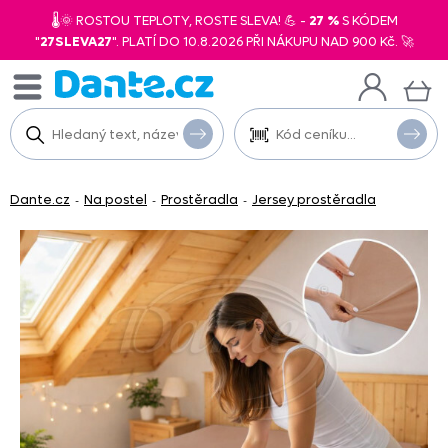
🌡️🌞 ROSTOU TEPLOTY, ROSTE SLEVA! 💪 -
27 %
S KÓDEM
"
27SLEVA27
". PLATÍ DO 10.8.2026 PŘI NÁKUPU NAD 900 Kč. 🚀
Dante.cz
Na postel
Prostěradla
Jersey prostěradla
-
-
-