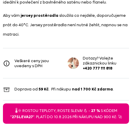
ideální k povlečení z bavlněného saténu nebo flanelu.
Aby vám
jersey prostěradla
sloužila co nejdéle, doporučujeme
prát do 40°C. Jersey prostěradla není nutné žehlit, napnou se na
matraci.
Dotazy? Volejte
Veškeré ceny jsou
zákaznickou linku
uvedeny s DPH
+420 777 111 818
Doprava od
59 Kč
. Při nákupu
nad
1 700 Kč
zdarma
.
🌡️🌞 ROSTOU TEPLOTY, ROSTE SLEVA! 💪 -
27 %
S KÓDEM
"
27SLEVA27
". PLATÍ DO 10.8.2026 PŘI NÁKUPU NAD 900 Kč. 🚀