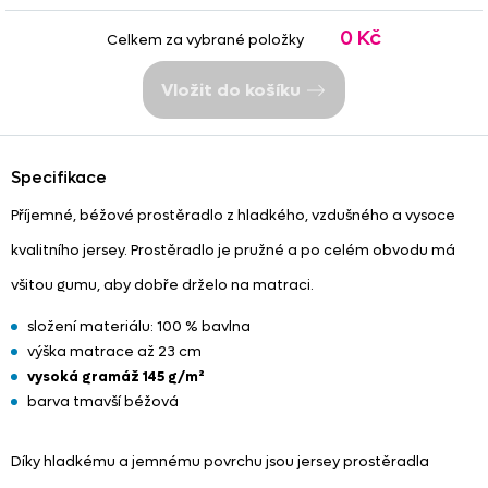
0 Kč
Celkem za vybrané položky
Vložit do košíku
Specifikace
Příjemné, béžové prostěradlo z hladkého, vzdušného a vysoce
kvalitního jersey. Prostěradlo je pružné a po celém obvodu má
všitou gumu, aby dobře drželo na matraci.
složení materiálu: 100 % bavlna
výška matrace až 23 cm
vysoká gramáž 145 g/m²
barva tmavší béžová
Díky hladkému a jemnému povrchu jsou jersey prostěradla