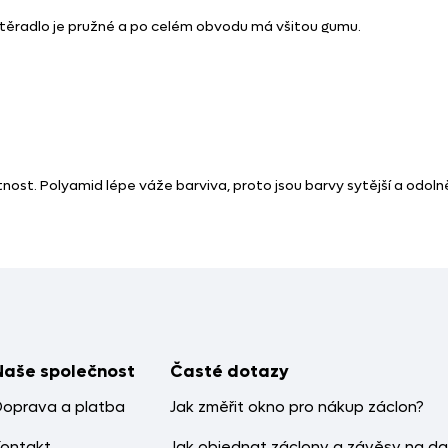
stěradlo je pružné a po celém obvodu má všitou gumu.
otnost. Polyamid lépe váže barviva, proto jsou barvy sytější a odol
Naše společnost
Časté dotazy
Doprava a platba
Jak změřit okno pro nákup záclon?
Kontakt
Jak objednat záclony a závěsy na da