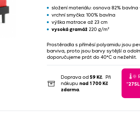
složení materiálu: osnova 82% bavlna
vrchní smyčka: 100% bavlna
výška matrace až 23 cm
vysoká gramáž
220 g/m²
Prostěradla s příměsí polyamidu jsou pev
barviva, proto jsou barvy sytější a odol
doporučujeme prát do 40°C a nežehlit.
🌡️
Doprava od
59 Kč
. Při
nákupu
nad
1 700 Kč
"
27S
zdarma
.