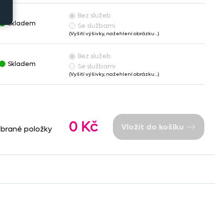
Bez služeb
Skladem
Se službami
(Vyšití výšivky, nažehlení obrázku…)
Bez služeb
Skladem
Se službami
(Vyšití výšivky, nažehlení obrázku…)
0 Kč
Vložit do košíku
ybrané položky