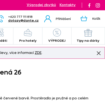
Výprodej zbytků
Kontakty
+420 777 111 818
Košík
Přihlášení
dotazy@dante.cz
 děti
Pro hotely
VÝPRODEJ
Tipy na dárky
levy, více informací
ZDE
.
vená 26
tě červené barvě. Prostěradlo je pružné a po celém