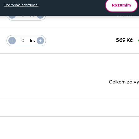
Rozumím
Podrobné nastavení
-
+
489 Kč
ks
-
+
569 Kč
ks
Celkem za v