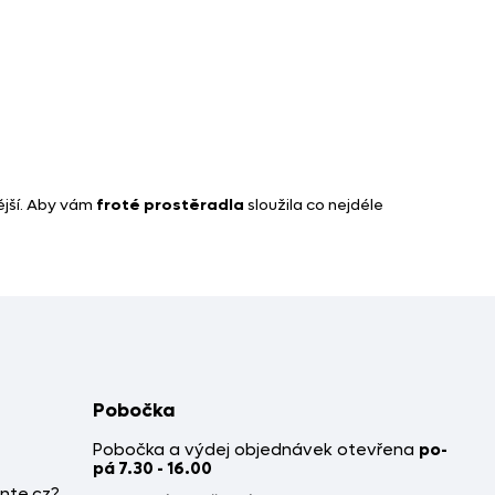
nější. Aby vám
froté prostěradla
sloužila co nejdéle
Pobočka
Pobočka a výdej objednávek otevřena
po-
pá 7.30 - 16.00
nte.cz?