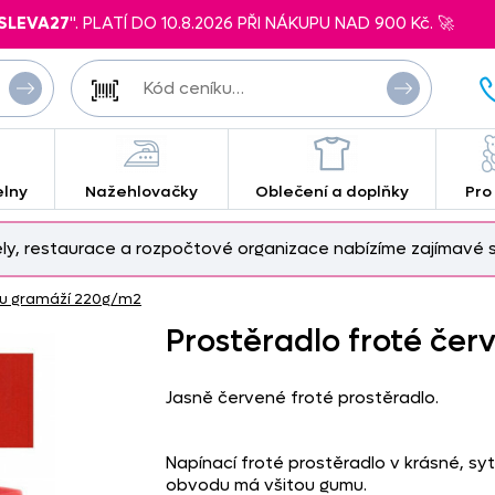
SLEVA27
". PLATÍ DO 10.8.2026 PŘI NÁKUPU NAD 900 Kč. 🚀
elny
Nažehlovačky
Oblečení a doplňky
Pro
ely, restaurace a rozpočtové organizace nabízíme zajímavé s
kou gramáží 220g/m2
Prostěradlo froté čer
Jasně červené froté prostěradlo.
Napínací froté prostěradlo v krásné, sy
obvodu má všitou gumu.