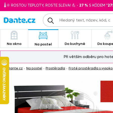
🌡️🌞 ROSTOU TEPLOTY, ROSTE SLEVA! 💪 -
27 %
S KÓDEM "
27
Na okno
Do kuchyně
Do koup
Na postel
Při větším odběru pro hot
Dante.cz
Na postel
Prostěradla
Froté prostěradla s vyso
-
-
-