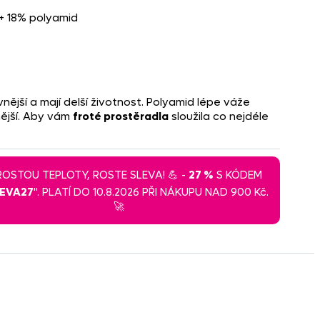
 + 18% polyamid
nější a mají delší životnost. Polyamid lépe váže
nější. Aby vám
froté prostěradla
sloužila co nejdéle
 ROSTOU TEPLOTY, ROSTE SLEVA! 💪 -
27 %
S KÓDEM
LEVA27
". PLATÍ DO 10.8.2026 PŘI NÁKUPU NAD 900 Kč.
🚀