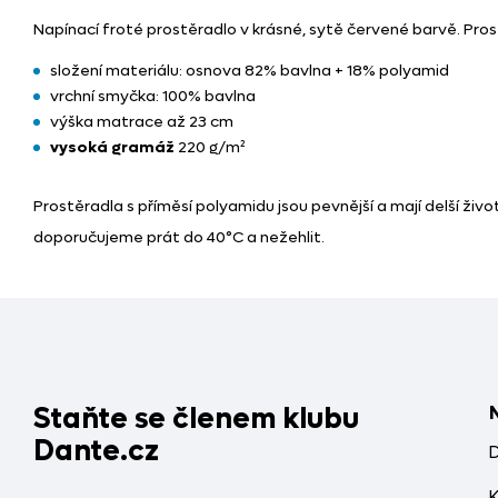
Napínací froté prostěradlo v krásné, sytě červené barvě. Pro
složení materiálu: osnova 82% bavlna + 18% polyamid
vrchní smyčka: 100% bavlna
výška matrace až 23 cm
vysoká gramáž
220 g/m²
Prostěradla s příměsí polyamidu jsou pevnější a mají delší živ
doporučujeme prát do 40°C a nežehlit.
Staňte se členem klubu
Dante.cz