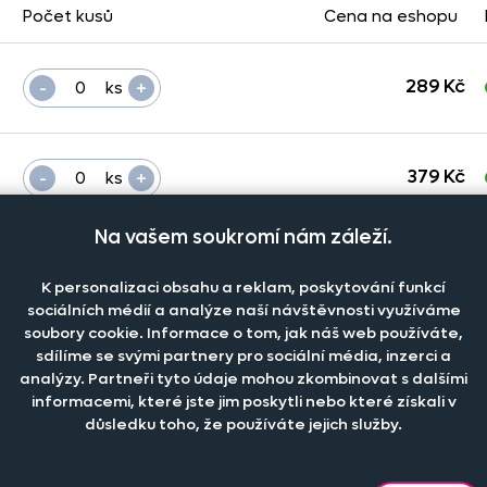
Počet kusů
Cena na eshopu
-
+
289 Kč
ks
-
+
379 Kč
ks
Na vašem soukromí nám záleží.
-
+
419 Kč
ks
K personalizaci obsahu a reklam, poskytování funkcí
sociálních médií a analýze naší návštěvnosti využíváme
soubory cookie. Informace o tom, jak náš web používáte,
-
+
sdílíme se svými partnery pro sociální média, inzerci a
459 Kč
ks
analýzy. Partneři tyto údaje mohou zkombinovat s dalšími
informacemi, které jste jim poskytli nebo které získali v
důsledku toho, že používáte jejich služby.
-
+
479 Kč
ks