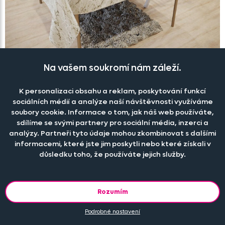
Na vašem soukromí nám záleží.
Ubrus panama 54941/
1002
K personalizaci obsahu a reklam, poskytování funkcí
sociálních médií a analýze naší návštěvnosti využíváme
Skladem
soubory cookie. Informace o tom, jak náš web používáte,
199 Kč
sdílíme se svými partnery pro sociální média, inzerci a
analýzy. Partneři tyto údaje mohou zkombinovat s dalšími
informacemi, které jste jim poskytli nebo které získali v
důsledku toho, že používáte jejich služby.
Načíst další
Rozumím
...
1
2
3
5
Podrobné nastavení