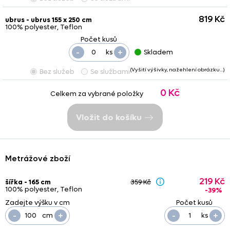
819 Kč
ubrus - ubrus 155 x 250 cm
100% polyester, Teflon
-
+
ks
Skladem
(Vyšití výšivky, nažehlení obrázku…)
Bez služeb
Se službami
0 Kč
Celkem za vybrané položky
Vložit do košíku
Metrážové zboží
219 Kč
šířka - 165 cm
359 Kč
100% polyester, Teflon
-39%
-
+
-
+
cm
ks