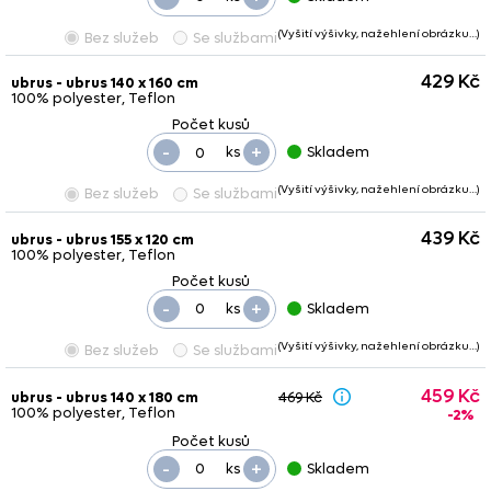
(Vyšití výšivky, nažehlení obrázku…)
Bez služeb
Se službami
429 Kč
ubrus - ubrus 140 x 160 cm
100% polyester, Teflon
-
+
ks
Skladem
(Vyšití výšivky, nažehlení obrázku…)
Bez služeb
Se službami
439 Kč
ubrus - ubrus 155 x 120 cm
100% polyester, Teflon
-
+
ks
Skladem
(Vyšití výšivky, nažehlení obrázku…)
Bez služeb
Se službami
459 Kč
ubrus - ubrus 140 x 180 cm
469 Kč
100% polyester, Teflon
-2%
-
+
ks
Skladem