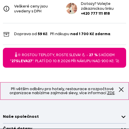
Dotazy? Volejte
Veškeré ceny jsou
zákaznickou linku
uvedeny s DPH
+420 777 111 818
Doprava od
59 Kč
. Při nákupu
nad
1 700 Kč
zdarma
.
🌡️🌞 ROSTOU TEPLOTY, ROSTE SLEVA! 💪 -
27 %
S KÓDEM
"
27SLEVA27
". PLATÍ DO 10.8.2026 PŘI NÁKUPU NAD 900 Kč. 🚀
Při větším odběru pro hotely, restaurace a rozpočtové
organizace nabízíme zajímavé slevy, více informací
ZDE
.
Naše společnost
Doprava a platba
Časté dotazy