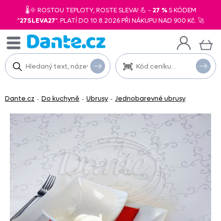
🌡️🌞 ROSTOU TEPLOTY, ROSTE SLEVA! 💪 -
27 %
S KÓDEM
"
27SLEVA27
". PLATÍ DO 10.8.2026 PŘI NÁKUPU NAD 900 Kč. 🚀
Dante.cz
Do kuchyně
Ubrusy
Jednobarevné ubrusy
-
-
-