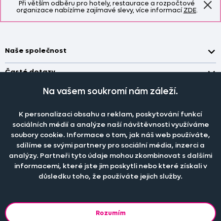
Při větším odběru pro hotely, restaurace a rozpočtové
organizace nabízíme zajímavé slevy, více informací
ZDE
.
Naše společnost
Doprava a platba
Časté dotazy
Kontakt
Jak změřit okno pro nákup záclon?
Na vašem soukromí nám záleží.
Pobočka
O nás
Jak objednat záclony a závěsy na dante.cz?
Pobočka a výdej objednávek otevřena
po-pá 7.30 - 16.00
K personalizaci obsahu a reklam, poskytování funkcí
Obchodní podmínky
Jak prát záclony a závěsy?
PRODEJNÍ ODDĚLENÍ - TELEFONICKY
sociálních médií a analýze naší návštěvnosti využíváme
Staňte se členem klubu Dante.cz
po-pá 7:30 - 16:00
Nastavení cookies
soubory cookie. Informace o tom, jak náš web používáte,
Tel.:
777 111 818
Jak prát povlečení a prostěradla?
sdílíme se svými partnery pro sociální média, inzerci a
Katalog zdarma
e-mail:
dotazy@dante.cz
Informace o materiálech
analýzy. Partneři tyto údaje mohou zkombinovat s dalšími
reklamace:
reklamace@dante.cz
informacemi, které jste jim poskytli nebo které získali v
Šití záclon a závěsů
důsledku toho, že používáte jejich služby.
Objevte slevy pro členy, získejte akční nabídky, novinky, tipy a
informace do vaší schránky.
Rozumím