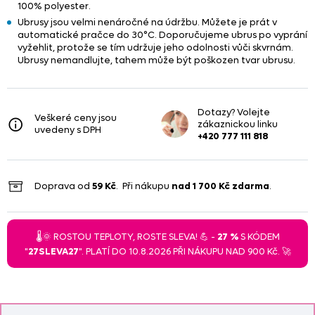
100% polyester.
Ubrusy jsou velmi nenáročné na údržbu. Můžete je prát v
automatické pračce do 30°C. Doporučujeme ubrus po vyprání
vyžehlit, protože se tím udržuje jeho odolnosti vůči skvrnám.
Ubrusy nemandlujte, tahem může být poškozen tvar ubrusu.
Dotazy? Volejte
Veškeré ceny jsou
zákaznickou linku
uvedeny s DPH
+420 777 111 818
Doprava od
59 Kč
. Při nákupu
nad
1 700 Kč
zdarma
.
🌡️🌞 ROSTOU TEPLOTY, ROSTE SLEVA! 💪 -
27 %
S KÓDEM
"
27SLEVA27
". PLATÍ DO 10.8.2026 PŘI NÁKUPU NAD 900 Kč. 🚀