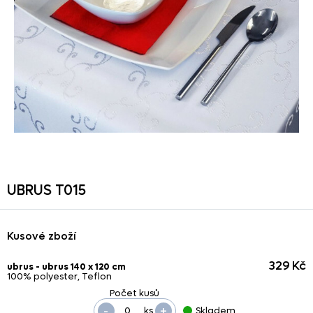
UBRUS T015
Kusové zboží
329 Kč
ubrus - ubrus 140 x 120 cm
100% polyester, Teflon
-
+
ks
Skladem