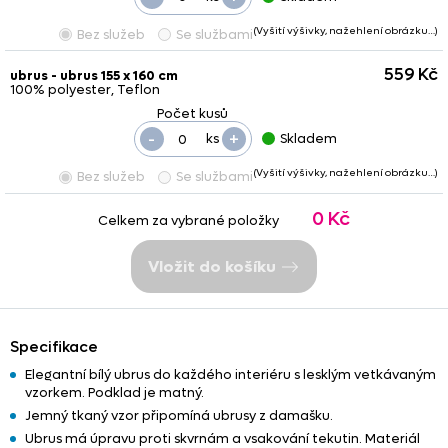
(Vyšití výšivky, nažehlení obrázku…)
Bez služeb
Se službami
559 Kč
ubrus - ubrus 155 x 160 cm
100% polyester, Teflon
-
+
ks
Skladem
(Vyšití výšivky, nažehlení obrázku…)
Bez služeb
Se službami
0 Kč
Celkem za vybrané položky
Vložit do košíku
Specifikace
Elegantní bílý ubrus do každého interiéru s lesklým vetkávaným
vzorkem. Podklad je matný.
Jemný tkaný vzor připomíná ubrusy z damašku.
Ubrus má úpravu proti skvrnám a vsakování tekutin. Materiál