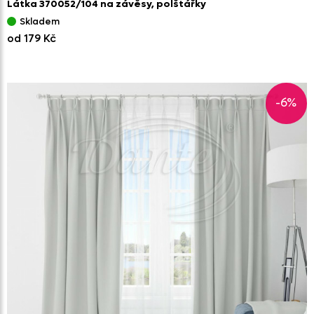
Látka 370052/
104 na závěsy,
polštářky
Skladem
od 179 Kč
-6%