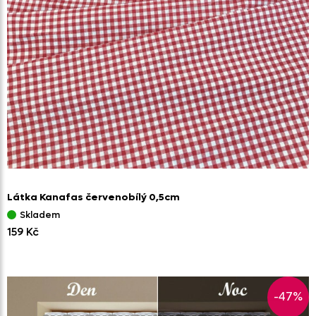
Látka Kanafas červenobílý 0,
5cm
Skladem
159 Kč
-47%