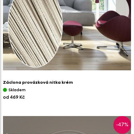
Záclona provázková nitka krém
Skladem
od 469 Kč
-47%