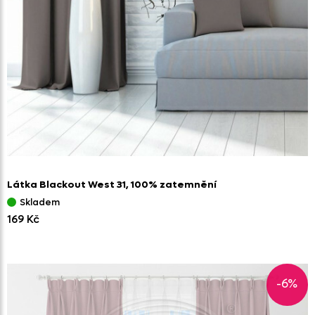
Látka Blackout West 31,
100% zatemnění
Skladem
169 Kč
-6%