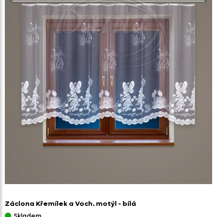
Záclona Křemílek a Voch. motýl - bílá
Skladem