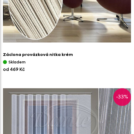
Záclona provázková nitka krém
Skladem
od 469 Kč
-33%