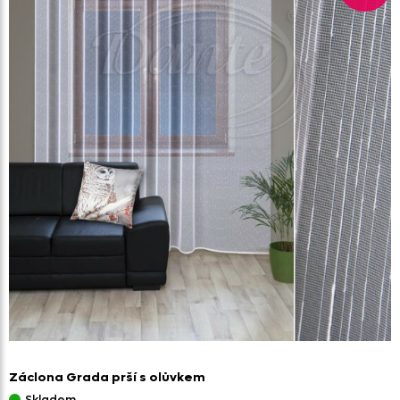
Záclona Grada prší s olůvkem
Skladem