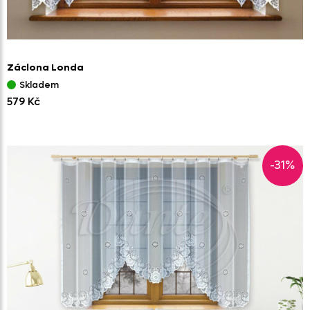
Záclona Londa
Skladem
579 Kč
-31%