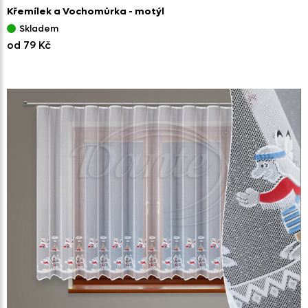
Křemílek a Vochomůrka - motýl
Skladem
od 79 Kč