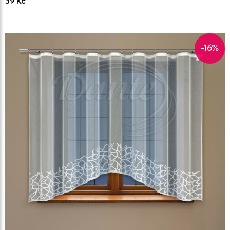
39 Kč
-16%