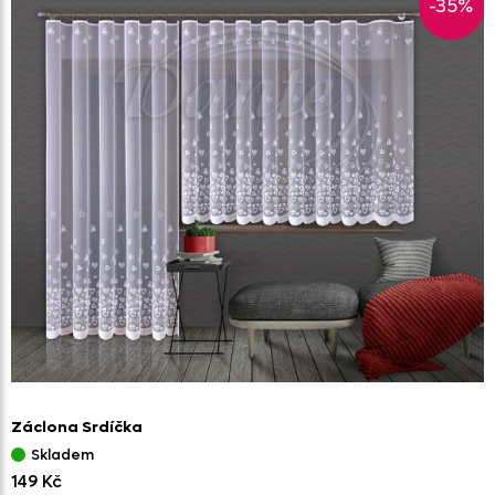
-35%
Záclona Srdíčka
Skladem
149 Kč