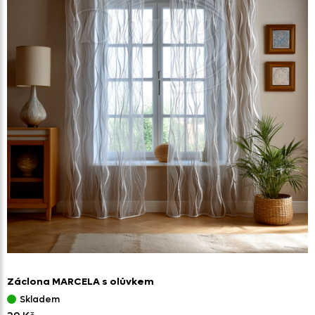
Záclona MARCELA s olůvkem
Skladem