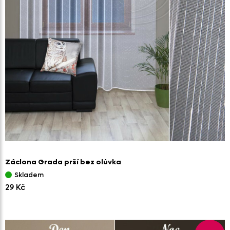
Záclona Grada prší bez olůvka
Skladem
29 Kč