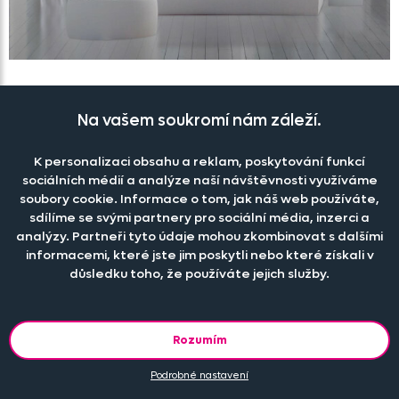
Záclona Kavya
Skladem
Na vašem soukromí nám záleží.
949 Kč
K personalizaci obsahu a reklam, poskytování funkcí
sociálních médií a analýze naší návštěvnosti využíváme
soubory cookie. Informace o tom, jak náš web používáte,
sdílíme se svými partnery pro sociální média, inzerci a
analýzy. Partneři tyto údaje mohou zkombinovat s dalšími
Načíst další
informacemi, které jste jim poskytli nebo které získali v
důsledku toho, že používáte jejich služby.
...
1
2
3
12
Rozumím
Máte pocit, že okna bez textilních doplňků působí chladně a
interiér je bez nich holý a vypadá nezabydleně? Pak si jistě
Podrobné nastavení
vyberete z bohaté nabídky
záclon
na těchto stránkách. Pro vaše
pohodlí nabízíme
kusové
záclony
, které můžete rovnou pověsit