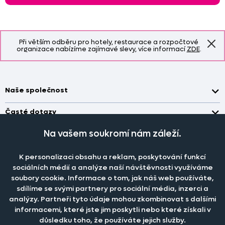
Při větším odběru pro hotely, restaurace a rozpočtové
organizace nabízíme zajímavé slevy, více informací
ZDE
.
Naše společnost
Doprava a platba
Časté dotazy
Kontakt
Jak změřit okno pro nákup záclon?
Na vašem soukromí nám záleží.
Pobočka
O nás
Jak objednat záclony a závěsy na dante.cz?
Pobočka a výdej objednávek otevřena
po-pá 7.30 - 16.00
Obchodní podmínky
K personalizaci obsahu a reklam, poskytování funkcí
Jak prát záclony a závěsy?
PRODEJNÍ ODDĚLENÍ - TELEFONICKY
sociálních médií a analýze naší návštěvnosti využíváme
Staňte se členem klubu Dante.cz
po-pá 7:30 - 16:00
Nastavení cookies
Tel.:
777 111 818
Jak prát povlečení a prostěradla?
soubory cookie. Informace o tom, jak náš web používáte,
sdílíme se svými partnery pro sociální média, inzerci a
Katalog zdarma
e-mail:
dotazy@dante.cz
Informace o materiálech
reklamace:
reklamace@dante.cz
analýzy. Partneři tyto údaje mohou zkombinovat s dalšími
informacemi, které jste jim poskytli nebo které získali v
Šití záclon a závěsů
důsledku toho, že používáte jejich služby.
Objevte slevy pro členy, získejte akční nabídky, novinky, tipy a