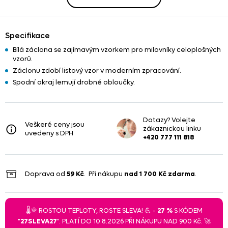
Specifikace
Bílá záclona se zajímavým vzorkem pro milovníky celoplošných
vzorů.
Záclonu zdobí listový vzor v moderním zpracování.
Spodní okraj lemují drobné obloučky.
Dotazy? Volejte
Veškeré ceny jsou
zákaznickou linku
uvedeny s DPH
+420 777 111 818
Doprava od
59 Kč
. Při nákupu
nad
1 700 Kč
zdarma
.
🌡️🌞 ROSTOU TEPLOTY, ROSTE SLEVA! 💪 -
27 %
S KÓDEM
"
27SLEVA27
". PLATÍ DO 10.8.2026 PŘI NÁKUPU NAD 900 Kč. 🚀