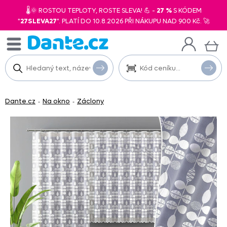
🌡️🌞 ROSTOU TEPLOTY, ROSTE SLEVA! 💪 -
27 %
S KÓDEM
"
27SLEVA27
". PLATÍ DO 10.8.2026 PŘI NÁKUPU NAD 900 Kč. 🚀
Dante.cz
Na okno
Záclony
-
-