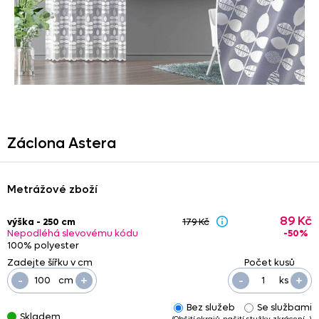
Záclona Astera
Metrážové zboží
89 Kč
výška - 250 cm
179 Kč
-50%
Nepodléhá slevovému kódu
100% polyester
-
+
-
+
cm
ks
Bez služeb
Se službami
Skladem
(Obšití okrajů, našití stužky, zkrácení…)