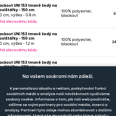
ackout UNI 153 tmavě šedý na
polštářky - 150 cm
100% polyester,
2
50 cm, výška - 0.8 m
blackout
há slevovému kódu
ackout UNI 153 tmavě šedý na
polštářky - 150 cm
100% polyester,
3
50 cm, výška - 1.2 m
blackout
há slevovému kódu
ackout UNI 153 tmavě šedý na
polštářky - 280 cm
100% polyester,
65
80 cm, výška - 1.1 m
blackout
Na vašem soukromí nám záleží.
há slevovému kódu
K personalizaci obsahu a reklam, poskytování funkcí
ackout UNI 153 tmavě šedý na
sociálních médií a analýze naší návštěvnosti využíváme
polštářky - 150 cm
100% polyester,
3
soubory cookie. Informace o tom, jak náš web používáte,
50 cm, výška - 1.15 m
blackout
sdílíme se svými partnery pro sociální média, inzerci a
há slevovému kódu
analýzy. Partneři tyto údaje mohou zkombinovat s dalšími
informacemi, které jste jim poskytli nebo které získali v