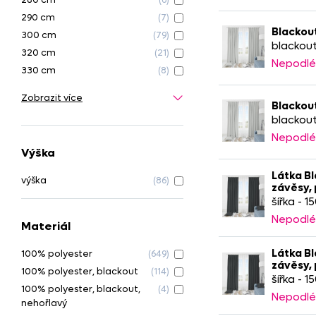
290 cm
(7)
Blackout
300 cm
(79)
blackout
320 cm
(21)
Nepodlé
330 cm
(8)
Zobrazit více
Blackout
blackout
Nepodlé
Výška
Látka Bl
výška
(86)
závěsy,
šířka - 1
Nepodlé
Materiál
Látka Bl
100% polyester
(649)
závěsy,
100% polyester, blackout
(114)
šířka - 1
100% polyester, blackout,
(4)
Nepodlé
nehořlavý