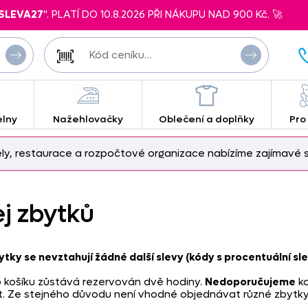
SLEVA27
". PLATÍ DO 10.8.2026 PŘI NÁKUPU NAD 900 Kč. 🚀
elny
Nažehlovačky
Oblečení a doplňky
Pro
ely, restaurace a rozpočtové organizace nabízíme zajímavé s
j zbytků
tky se nevztahují žádné další slevy (kódy s procentuální sl
 košíku zůstává rezervován dvě hodiny.
Nedoporučujeme
k
it. Ze stejného důvodu není vhodné objednávat různé zbytk