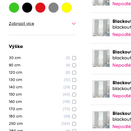
Nepodlé
Blackout
Zobrazit více
blackout 
Nepodlé
Výška
Blackout
blackout 
30 cm
(5)
Nepodlé
90 cm
(6)
120 cm
(8)
130 cm
(10)
Blackout
140 cm
(26)
blackout
150 cm
(40)
Nepodlé
160 cm
(118)
170 cm
(70)
Blackout
180 cm
(59)
blackout 
250 cm
(140)
Nepodlé
280 cm
(6)