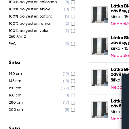
100% polyester, colorado
(8)
Látka Bl
100% polyester, enjoy
(11)
závěsy,
100% polyester, oxford
(15)
šířka - 1
Nepodlé
100% polyester, rema
(2)
100% polyester, velur
(2)
260g/m2
Látka Bl
závěsy,
PVC
(3)
šířka - 1
Nepodlé
Šířka
Látka Bl
140 cm
(10)
závěsy,
šířka - 2
145 cm
(13)
Nepodlé
150 cm
(127)
160 cm
(1)
Látka Bl
280 cm
(17)
závěsy,
300 cm
(5)
šířka - 1
Nepodlé
Šířka