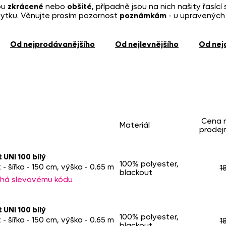
ou
zkrácené
nebo
obšité
, případně jsou na nich našity řasící
ytku. Věnujte prosím pozornost
poznámkám
- u upravených
od nejprodávanějšího
od nejlevnějšího
od ne
Cena 
Materiál
prodej
 UNI 100 bílý
100% polyester,
 - šířka - 150 cm, výška - 0.65 m
1
blackout
há slevovému kódu
 UNI 100 bílý
100% polyester,
 - šířka - 150 cm, výška - 0.65 m
1
blackout