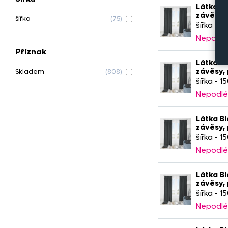
Látka Bl
závěsy,
šířka
(75)
šířka - 1
Nepodlé
Příznak
Látka Bl
závěsy,
Skladem
(808)
šířka - 1
Nepodlé
Látka Bl
závěsy,
šířka - 1
Nepodlé
Látka Bl
závěsy,
šířka - 1
Nepodlé