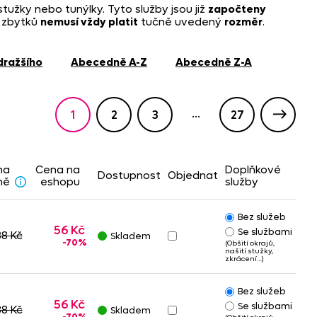
 stužky nebo tunýlky. Tyto služby jsou již
započteny
 zbytků
nemusí vždy platit
tučně uvedený
rozměr
.
jdražšího
abecedně A-Z
abecedně Z-A
...
1
2
3
27
na
Cena na
Doplňkové
Dostupnost
Objednat
ně
eshopu
služby
Bez služeb
56 Kč
Se službami
88 Kč
Skladem
-70%
(Obšití okrajů,
našití stužky,
zkrácení…)
Bez služeb
56 Kč
Se službami
88 Kč
Skladem
-70%