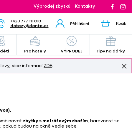
Výprodej zbytků
Kontakty
+420 777 111 818
Košík
Přihlášení
dotazy@dante.cz
 děti
Pro hotely
VÝPRODEJ
Tipy na dárky
levy, více informací
ZDE
.
evou).
ombinovat
zbytky s metrážovým zbožím
, barevnost se
y, pokud budou na okně vedle sebe.