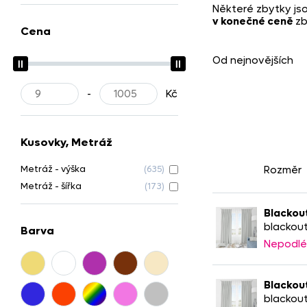
Některé zbytky js
v konečné ceně
zb
Cena
od nejnovějších
-
Kč
Kusovky, Metráž
Metráž - výška
(635)
Rozměr
Metráž - šířka
(173)
Blackout
blackout
Barva
Nepodlé
Blackout
blackout