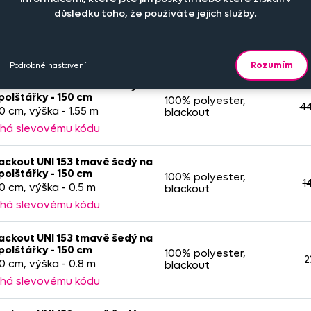
ackout UNI 153 tmavě šedý na
důsledku toho, že používáte jejich služby.
polštářky - 150 cm
100% polyester,
1
50 cm, výška - 0.5 m
blackout
há slevovému kódu
Rozumím
Podrobné nastavení
ackout UNI 153 tmavě šedý na
polštářky - 150 cm
100% polyester,
44
50 cm, výška - 1.55 m
blackout
há slevovému kódu
ackout UNI 153 tmavě šedý na
polštářky - 150 cm
100% polyester,
1
50 cm, výška - 0.5 m
blackout
há slevovému kódu
ackout UNI 153 tmavě šedý na
polštářky - 150 cm
100% polyester,
2
50 cm, výška - 0.8 m
blackout
há slevovému kódu