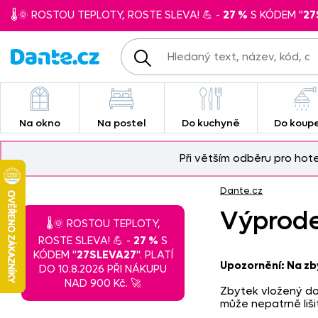
🌡️🌞 ROSTOU TEPLOTY, ROSTE SLEVA! 💪 -
27 %
S KÓDEM "
27
Na okno
Na postel
Do kuchyně
Do koup
Při větším odběru pro hot
Dante.cz
Výprode
🌡️🌞 ROSTOU TEPLOTY,
ROSTE SLEVA! 💪 -
27 %
S
KÓDEM "
27SLEVA27
". PLATÍ
Upozornění: Na zby
DO 10.8.2026 PŘI NÁKUPU
NAD 900 Kč. 🚀
Zbytek vložený do
může nepatrně liš