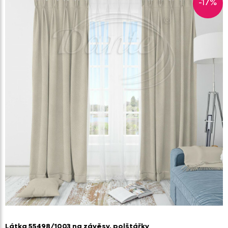
-17%
Látka 55498/
1003 na závěsy,
polštářky