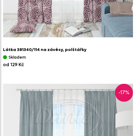
Látka 381340/
114 na závěsy,
polštářky
Skladem
od 129 Kč
-17%