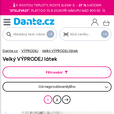
🌡️🌞 ROSTOU TEPLOTY, ROSTE SLEVA! 💪 -
27 %
S KÓDEM
"
27SLEVA27
". PLATÍ DO 10.8.2026 PŘI NÁKUPU NAD 900 Kč. 🚀
Dante.cz
VÝPRODEJ
Velký VÝPRODEJ látek
-
-
Velký VÝPRODEJ látek
Filtrování
od nejprodávanějšího
od nejlevnějšího
od nejnovějších
abecedně A-Z
abecedně Z-A
od nejdražšího
1
2