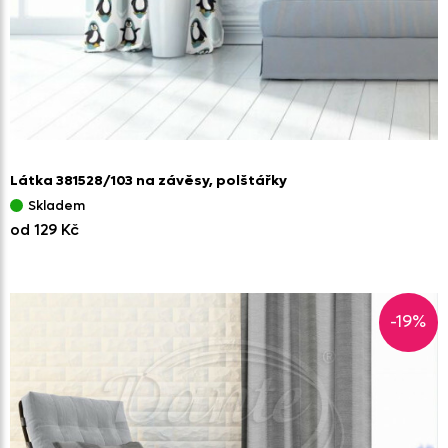
Látka 381528/
103 na závěsy,
polštářky
Skladem
od 129 Kč
-19%