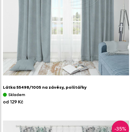
Látka 55498/
1005 na závěsy,
polštářky
Skladem
od 129 Kč
-35%