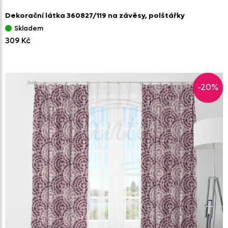
Dekorační látka 360827/
119 na závěsy,
polštářky
Skladem
309 Kč
-20%