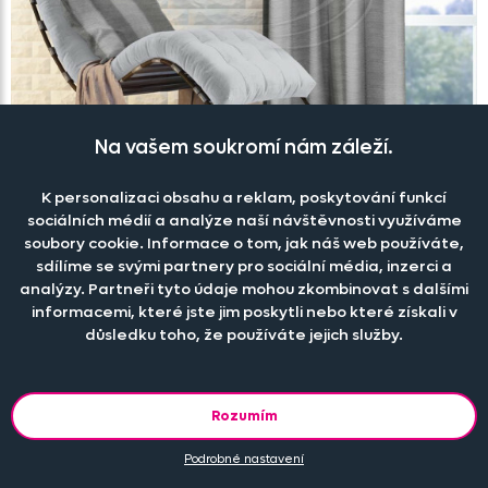
Na vašem soukromí nám záleží.
K personalizaci obsahu a reklam, poskytování funkcí
sociálních médií a analýze naší návštěvnosti využíváme
soubory cookie. Informace o tom, jak náš web používáte,
Dekorační látka 350317/
152 na závěsy,
polštářky
sdílíme se svými partnery pro sociální média, inzerci a
Skladem
analýzy. Partneři tyto údaje mohou zkombinovat s dalšími
129 Kč
informacemi, které jste jim poskytli nebo které získali v
důsledku toho, že používáte jejich služby.
-20%
Rozumím
Podrobné nastavení