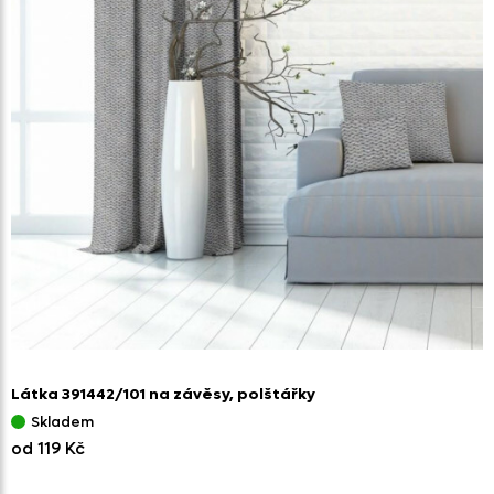
Látka 391442/
101 na závěsy,
polštářky
Skladem
od 119 Kč