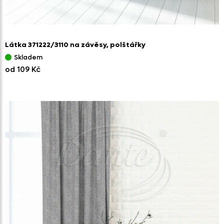
Látka 371222/
3110 na závěsy,
polštářky
Skladem
od 109 Kč