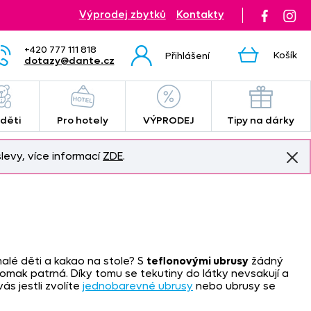
Výprodej zbytků
Kontakty
+420 777 111 818
Košík
Přihlášení
dotazy@dante.cz
 děti
Pro hotely
VÝPRODEJ
Tipy na dárky
levy, více informací
ZDE
.
malé děti a kakao na stole? S
teflonovými ubrusy
žádný
 omak patrná. Díky tomu se tekutiny do látky nevsakují a
ás jestli zvolíte
jednobarevné ubrusy
nebo ubrusy se