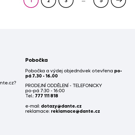
...
1
2
3
5
Pobočka
Pobočka a výdej objednávek otevřena
po-
pá 7.30 - 16.00
nte.cz?
PRODEJNÍ ODDĚLENÍ - TELEFONICKY
po-pá 7:30 - 16:00
Tel.:
777 111 818
e-mail:
dotazy@dante.cz
reklamace:
reklamace@dante.cz