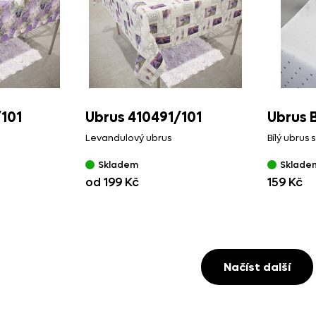
/
101
Ubrus 410491/
101
Ubrus B
Levandulový ubrus
Bílý ubrus
Skladem
Sklade
od 199 Kč
159 Kč
Načíst další