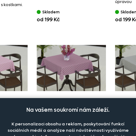
úpravou
 s kostkami.
Skladem
Sklade
od 199 Kč
od 199 K
112
Ubrus 34444/
115
Ubrus 
Na vašem soukromí nám záleží.
 s dekorem
Fialový ubrus s teflonovou vrstvou
Světlešed
údržbou
K personalizaci obsahu a reklam, poskytování funkcí
Skladem
Sklade
sociálních médií a analýze naší návštěvnosti využíváme