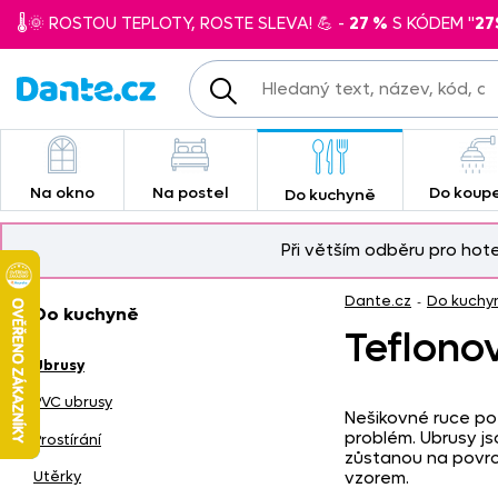
🌡️🌞 ROSTOU TEPLOTY, ROSTE SLEVA! 💪 -
27 %
S KÓDEM "
27
Na okno
Na postel
Do koup
Do kuchyně
Při větším odběru pro hot
Dante.cz
Do kuchy
-
Do kuchyně
Teflono
Ubrusy
PVC ubrusy
Nešikovné ruce po 
problém. Ubrusy js
Prostírání
zůstanou na povrch
vzorem.
Utěrky