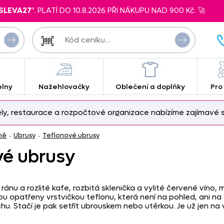
SLEVA27
". PLATÍ DO 10.8.2026 PŘI NÁKUPU NAD 900 Kč. 🚀
elny
Nažehlovačky
Oblečení a doplňky
Pro
ely, restaurace a rozpočtové organizace nabízíme zajímavé s
ně
Ubrusy
Teflonové ubrusy
-
-
vé ubrusy
ránu a rozlité kafe, rozbitá sklenička a vylité červené víno, 
ou opatřeny vrstvičkou teflonu, která není na pohled, ani na
u. Stačí je pak setřít ubrouskem nebo utěrkou. Je už jen na v