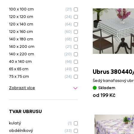
100 x 100 cm
(21)
120 x 120 cm
(24)
120 x 140 cm
(64)
120 x 160 cm
(60)
140 x 180 cm
(68)
140 x 200 cm
(21)
140 x 220 cm
(20)
40 x 140 cm
(66)
65 x 65 cm
(49)
Ubrus 380440
75 x 75 cm
(24)
Šedý kanafasový ubr
Skladem
Zobrazit více
od 199 Kč
TVAR UBRUSU
kulatý
(1)
obdélníkový
(33)