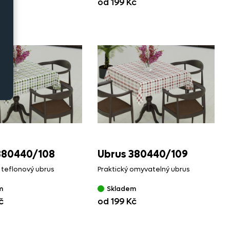
č
od 199 Kč
380440/
108
Ubrus 380440/
109
 teflonový ubrus
Praktický omyvatelný ubrus
m
Skladem
č
od 199 Kč