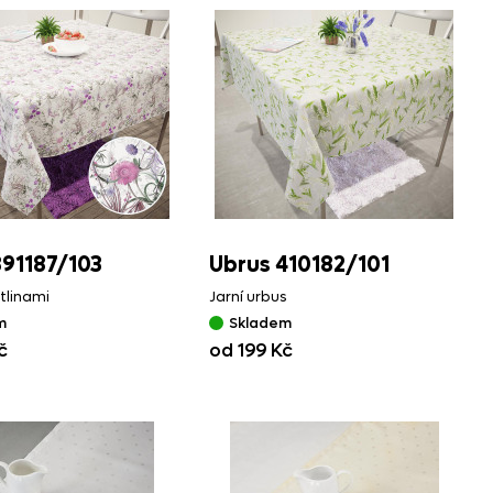
391187/
103
Ubrus 410182/
101
stlinami
Jarní urbus
m
Skladem
č
od 199 Kč