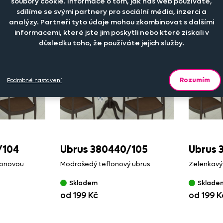
soubory cookie. Informace o tom, jak náš web používáte,
od 199 Kč
od 199 K
sdílíme se svými partnery pro sociální média, inzerci a
analýzy. Partneři tyto údaje mohou zkombinovat s dalšími
informacemi, které jste jim poskytli nebo které získali v
důsledku toho, že používáte jejich služby.
Rozumím
Podrobné nastavení
/
104
Ubrus 380440/
105
Ubrus 
lonovou
Modrošedý teflonový ubrus
Zelenkavý
Skladem
Sklade
od 199 Kč
od 199 K