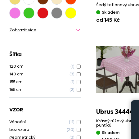
Šedý teflonový ubrus
Skladem
od 145 Kč
Zobrazit více
Šířka
120 cm
(1)
140 cm
(3)
155 cm
(1)
165 cm
(2)
VZOR
Ubrus 34444/
Krásný růžový ubrus
Vánoční
(11)
puntíků
bez vzoru
(20)
Skladem
geometrický
(3)