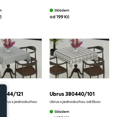
m
Skladem
č
od 199 Kč
34444/
121
Ubrus 380440/
101
ý ubrus s jednoduchou
Ubrus s jednoduchou údržbou
m
Skladem