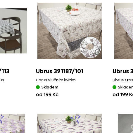
/
113
Ubrus 391187/
101
Ubrus 
us
Ubrus s lučním kvítím
Ubrus s ro
Skladem
Sklade
od 199 Kč
od 199 K