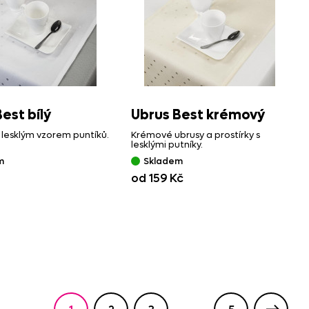
est bílý
Ubrus Best krémový
 s lesklým vzorem puntíků.
Krémové ubrusy a prostírky s
lesklými putníky.
m
Skladem
od 159 Kč