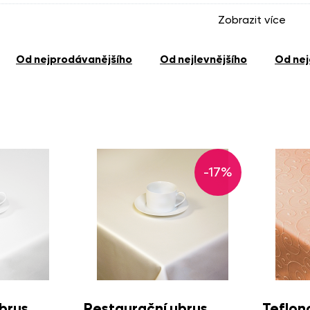
Zobrazit více
rusy
od nejprodávanějšího
od nejlevnějšího
od ne
Jednobarevné ubrusy
Vzorované ubrusy
Vánočn
-17%
brus
Restaurační ubrus
Teflon