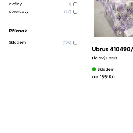
oválný
(1)
čtvercový
(27)
Příznak
Skladem
(106)
Ubrus 410490
Fialový ubrus
Skladem
od 199 Kč