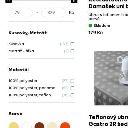
Damašek uni b
-
Kč
Ubrus s teflonem hlád
barvě.
Skladem
Kusovky, Metráž
179 Kč
Kusovka
(107)
Metráž - šířka
(2)
Materiál
100% polyester
(27)
100% polyester, panama
(52)
100% polyester, teflon
(38)
Barva
Teflonový ubr
Gastro 2R šed