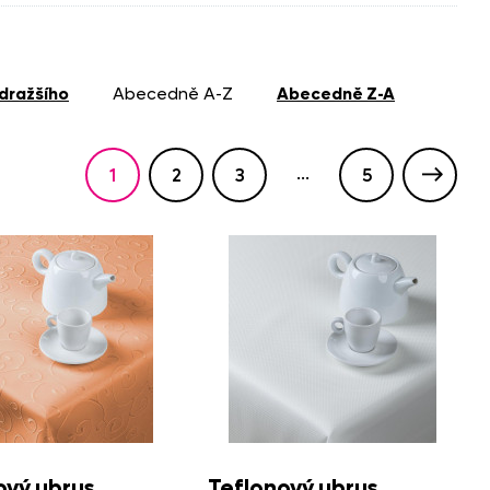
jdražšího
abecedně A-Z
abecedně Z-A
í ubrusy
PVC ubrusy
...
1
2
3
5
ový ubrus
Teflonový ubrus