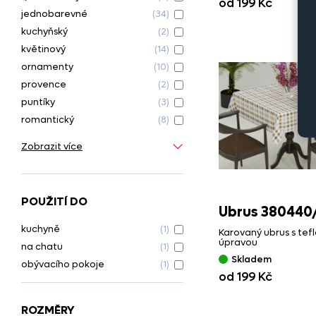
od 199 Kč
jednobarevné
(34)
kuchyňský
(2)
květinový
(14)
ornamenty
(10)
provence
(2)
puntíky
(3)
romantický
(8)
Zobrazit více
POUŽITÍ DO
Ubrus 380440
kuchyně
(1)
Karovaný ubrus s tef
úpravou
na chatu
(1)
Skladem
obývacího pokoje
(1)
od 199 Kč
ROZMĚRY