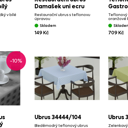
ílý
Damašek uni ecru
Gastro
ký v bílé
Restaurační ubrus s teflonovu
Teflonový
úpravou
oranžové 
Skladem
Sklade
149 Kč
709 Kč
-10%
us
Ubrus 34444/
104
Ubrus 
ý
Bleděmodrý teflonový ubrus
Zelenkavý 