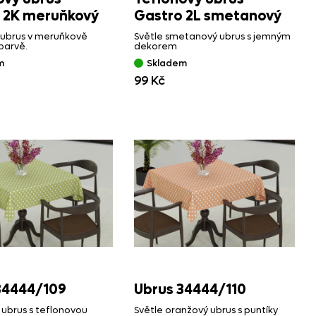
 2K meruňkový
Gastro 2L smetanový
 ubrus v meruňkově
Světle smetanový ubrus s jemným
barvě.
dekorem
m
Skladem
99 Kč
34444/
109
Ubrus 34444/
110
ubrus s teflonovou
Světle oranžový ubrus s puntíky