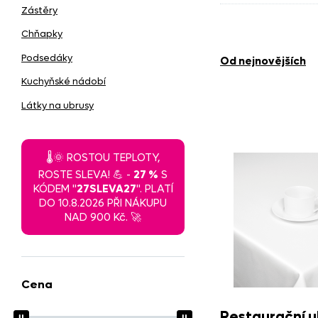
Zástěry
Teflonové ub
Chňapky
Podsedáky
od nejnovějších
Kuchyňské nádobí
Látky na ubrusy
🌡️🌞 ROSTOU TEPLOTY,
ROSTE SLEVA! 💪 -
27 %
S
KÓDEM "
27SLEVA27
". PLATÍ
DO 10.8.2026 PŘI NÁKUPU
NAD 900 Kč. 🚀
Cena
Restaurační u