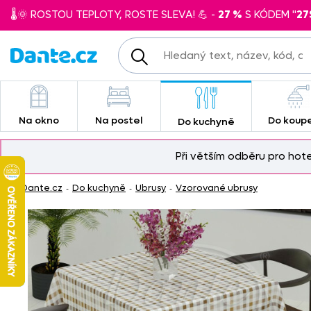
🌡️🌞 ROSTOU TEPLOTY, ROSTE SLEVA! 💪 -
27 %
S KÓDEM "
27
Na okno
Na postel
Do koup
Do kuchyně
Při větším odběru pro hot
Dante.cz
Do kuchyně
Ubrusy
Vzorované ubrusy
-
-
-