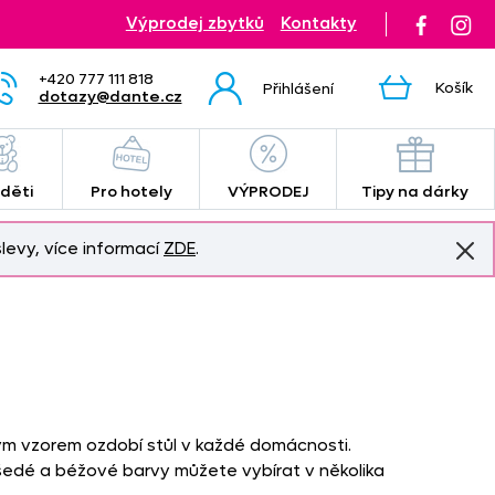
Výprodej zbytků
Kontakty
+420 777 111 818
Košík
Přihlášení
dotazy@dante.cz
 děti
Pro hotely
VÝPRODEJ
Tipy na dárky
levy, více informací
ZDE
.
ým vzorem ozdobí stůl v každé domácnosti.
šedé a béžové barvy můžete vybírat v několika