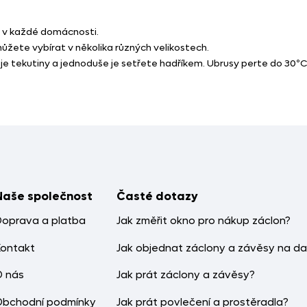
l v každé domácnosti.
žete vybírat v několika různých velikostech.
je tekutiny a jednoduše je setřete hadříkem. Ubrusy perte do 30º
Naše společnost
Časté dotazy
Doprava a platba
Jak změřit okno pro nákup záclon?
Kontakt
Jak objednat záclony a závěsy na da
O nás
Jak prát záclony a závěsy?
Obchodní podmínky
Jak prát povlečení a prostěradla?