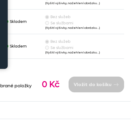
(Vyšití výšivky, nažehlení obrázku…)
Bez služeb
Skladem
Se službami
(Vyšití výšivky, nažehlení obrázku…)
Bez služeb
Skladem
Se službami
(Vyšití výšivky, nažehlení obrázku…)
0 Kč
Vložit do košíku
ybrané položky