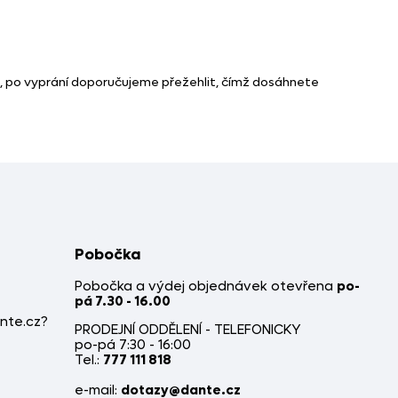
C, po vyprání doporučujeme přežehlit, čímž dosáhnete
Pobočka
Pobočka a výdej objednávek otevřena
po-
pá 7.30 - 16.00
nte.cz?
PRODEJNÍ ODDĚLENÍ - TELEFONICKY
po-pá 7:30 - 16:00
Tel.:
777 111 818
e-mail:
dotazy@dante.cz