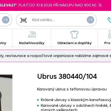
SLEVA27
". PLATÍ DO 10.8.2026 PŘI NÁKUPU NAD 900 Kč. 🚀
elny
Nažehlovačky
Oblečení a doplňky
Pro
ely, restaurace a rozpočtové organizace nabízíme zajímavé s
Ubrus 380440/
104
Karovaný ubrus s teflonovou úpravou
Krásné ubrusy s klasickým kanafasov
Karované ubrusy v odstínech hnědé, 
různých velikostech.