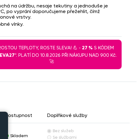
chá na údržbu, nesaje tekutiny a jednoduše je
C, po vyprání doporučujeme přežehlit, čímž
lonové vrstvy.
bné vlnky.
 ROSTOU TEPLOTY, ROSTE SLEVA! 💪 -
27 %
S KÓDEM
LEVA27
". PLATÍ DO 10.8.2026 PŘI NÁKUPU NAD 900 Kč.
🚀
Dostupnost
Doplňkové služby
Bez služeb
Skladem
Se službami