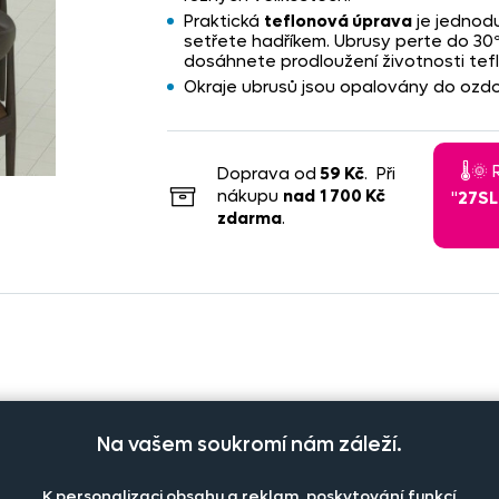
Praktická
teflonová úprava
je jednodu
setřete hadříkem. Ubrusy perte do 30º
dosáhnete prodloužení životnosti tef
Okraje ubrusů jsou opalovány do ozdo
🌡️
Doprava od
59 Kč
. Při
nákupu
nad
1 700 Kč
"
27S
zdarma
.
Počet kusů
Cena na eshopu
Na vašem soukromí nám záleží.
-
+
199 Kč
ks
K personalizaci obsahu a reklam, poskytování funkcí