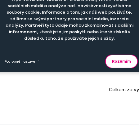
sociálních médií a analýze naší návštěvnosti využíváme
soubory cookie. Informace o tom, jak náš web používáte,
sdílíme se svými partnery pro sociální média, inzerci a
-
+
199 Kč
ks
analýzy. Partneři tyto údaje mohou zkombinovat s dalšími
informacemi, které jste jim poskytli nebo které získali v
důsledku toho, že používáte jejich služby.
-
+
479 Kč
ks
Rozumím
Podrobné nastavení
Celkem za v