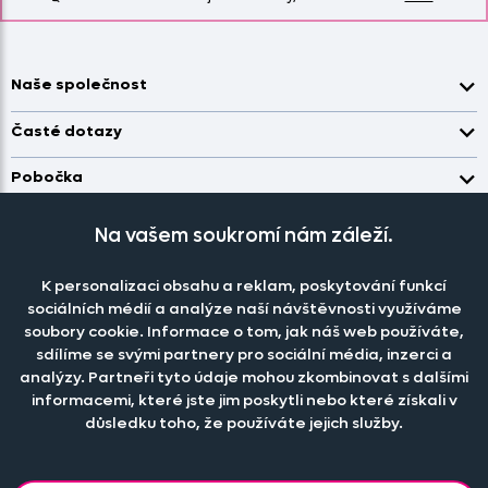
Naše společnost
Doprava a platba
Časté dotazy
Kontakt
Jak změřit okno pro nákup záclon?
Pobočka
O nás
Jak objednat záclony a závěsy na dante.cz?
Pobočka a výdej objednávek otevřena
po-pá 7.30 - 16.00
Obchodní podmínky
Na vašem soukromí nám záleží.
Jak prát záclony a závěsy?
PRODEJNÍ ODDĚLENÍ - TELEFONICKY
Staňte se členem klubu Dante.cz
po-pá 7:30 - 16:00
Nastavení cookies
Tel.:
777 111 818
Jak prát povlečení a prostěradla?
K personalizaci obsahu a reklam, poskytování funkcí
Katalog zdarma
e-mail:
dotazy@dante.cz
sociálních médií a analýze naší návštěvnosti využíváme
Informace o materiálech
reklamace:
reklamace@dante.cz
soubory cookie. Informace o tom, jak náš web používáte,
Šití záclon a závěsů
sdílíme se svými partnery pro sociální média, inzerci a
Objevte slevy pro členy, získejte akční nabídky, novinky, tipy a
analýzy. Partneři tyto údaje mohou zkombinovat s dalšími
informace do vaší schránky.
informacemi, které jste jim poskytli nebo které získali v
důsledku toho, že používáte jejich služby.