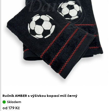
Ručník AMBER s výšivkou kopací míč černý
Skladem
od 179 Kč