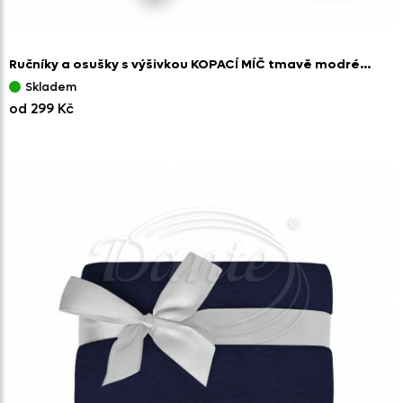
Ručníky a osušky s výšivkou KOPACÍ MÍČ tmavě modré…
Skladem
od 299 Kč