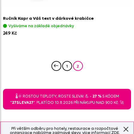
Ručník Kapr a Váš text v dárkové krabičce
Vyšíváme na základě objednávky
249 Kč
1
2
🌡️🌞 ROSTOU TEPLOTY, ROSTE SLEVA! 💪 -
27 %
S KÓDEM
"
27SLEVA27
". PLATÍ DO 10.8.2026 PŘI NÁKUPU NAD 900 Kč. 🚀
Při větším odběru pro hotely, restaurace a rozpočtové
organizace nabízíme zajímavé slevy, více informací
ZDE
.