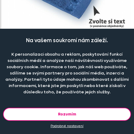
Na vašem soukromí nám záleží.
Ručník modrý a Váš text
Vyšíváme na základě objednávky
K personalizaci obsahu a reklam, poskytování funkcí
179 Kč
sociálních médií a analýze naší návštěvnosti využíváme
soubory cookie. Informace o tom, jak náš web používáte,
sdílíme se svými partnery pro sociální média, inzerci a
analýzy. Partneři tyto údaje mohou zkombinovat s dalšími
informacemi, které jste jim poskytli nebo které získali v
důsledku toho, že používáte jejich služby.
Rozumím
Podrobné nastavení