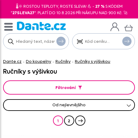
🌡️🌞 ROSTOU TEPLOTY, ROSTE SLEVA! 💪 -
27 %
S KÓDEM
"
27SLEVA27
". PLATÍ DO 10.8.2026 PŘI NÁKUPU NAD 900 Kč. 🚀
Dante.cz
Do koupelny
Ručníky
Ručníky s výšivkou
-
-
-
Ručníky s výšivkou
Filtrování
od nejlevnějšího
od nejprodávanějšího
od nejnovějších
abecedně A-Z
abecedně Z-A
od nejdražšího
1
2