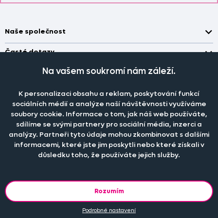
Naše společnost
Doprava a platba
Časté dotazy
Kontakt
Jak změřit okno pro nákup záclon?
Na vašem soukromí nám záleží.
Pobočka
O nás
Jak objednat záclony a závěsy na dante.cz?
Pobočka a výdej objednávek otevřena
po-pá 7.30 - 16.00
K personalizaci obsahu a reklam, poskytování funkcí
Obchodní podmínky
Jak prát záclony a závěsy?
PRODEJNÍ ODDĚLENÍ - TELEFONICKY
sociálních médií a analýze naší návštěvnosti využíváme
Staňte se členem klubu Dante.cz
po-pá 7:30 - 16:00
Nastavení cookies
soubory cookie. Informace o tom, jak náš web používáte,
Tel.:
777 111 818
Jak prát povlečení a prostěradla?
sdílíme se svými partnery pro sociální média, inzerci a
Katalog zdarma
e-mail:
dotazy@dante.cz
Informace o materiálech
analýzy. Partneři tyto údaje mohou zkombinovat s dalšími
reklamace:
reklamace@dante.cz
informacemi, které jste jim poskytli nebo které získali v
Šití záclon a závěsů
důsledku toho, že používáte jejich služby.
Objevte slevy pro členy, získejte akční nabídky, novinky, tipy a
informace do vaší schránky.
Rozumím
Podrobné nastavení
© 2013 - 2026 DANTE.CZ