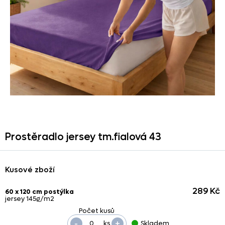
Prostěradlo jersey tm.fialová 43
Kusové zboží
289 Kč
60 x 120 cm postýlka
jersey 145g/m2
-
+
ks
Skladem