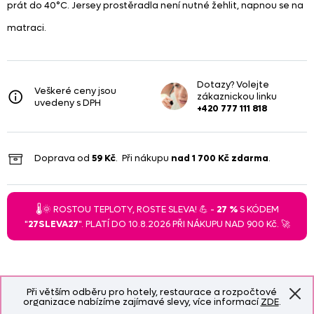
prát do 40°C. Jersey prostěradla není nutné žehlit, napnou se na
matraci.
Dotazy? Volejte
Veškeré ceny jsou
zákaznickou linku
uvedeny s DPH
+420 777 111 818
Doprava od
59 Kč
. Při nákupu
nad
1 700 Kč
zdarma
.
🌡️🌞 ROSTOU TEPLOTY, ROSTE SLEVA! 💪 -
27 %
S KÓDEM
"
27SLEVA27
". PLATÍ DO 10.8.2026 PŘI NÁKUPU NAD 900 Kč. 🚀
Při větším odběru pro hotely, restaurace a rozpočtové
organizace nabízíme zajímavé slevy, více informací
ZDE
.