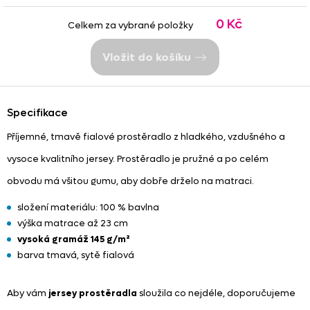
0 Kč
Celkem za vybrané položky
Vložit do košíku
Specifikace
Příjemné, tmavě fialové prostěradlo z hladkého, vzdušného a
vysoce kvalitního jersey. Prostěradlo je pružné a po celém
obvodu má všitou gumu, aby dobře drželo na matraci.
složení materiálu: 100 % bavlna
výška matrace až 23 cm
vysoká gramáž 145 g/m²
barva tmavá, sytě fialová
Aby vám
jersey prostěradla
sloužila co nejdéle, doporučujeme