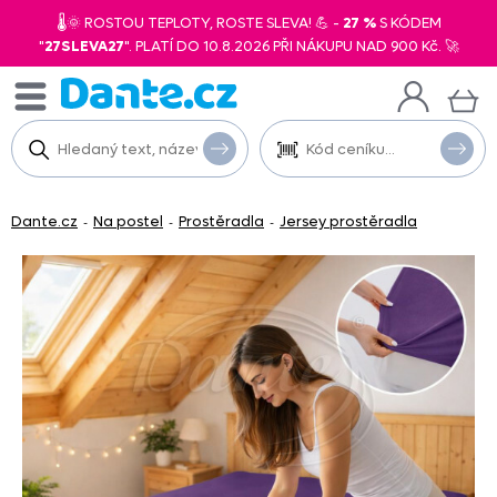
🌡️🌞 ROSTOU TEPLOTY, ROSTE SLEVA! 💪 -
27 %
S KÓDEM
"
27SLEVA27
". PLATÍ DO 10.8.2026 PŘI NÁKUPU NAD 900 Kč. 🚀
Dante.cz
Na postel
Prostěradla
Jersey prostěradla
-
-
-