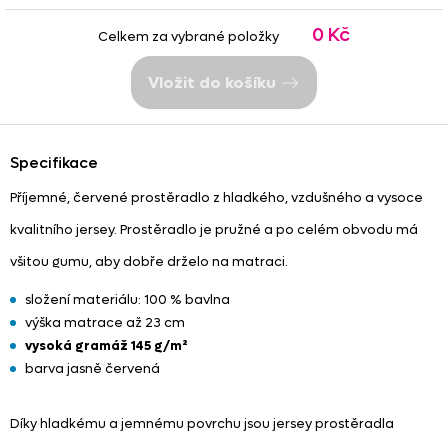
0 Kč
Celkem za vybrané položky
Vložit do košíku
Specifikace
Příjemné, červené prostěradlo z hladkého, vzdušného a vysoce
kvalitního jersey. Prostěradlo je pružné a po celém obvodu má
všitou gumu, aby dobře drželo na matraci.
složení materiálu: 100 % bavlna
výška matrace až 23 cm
vysoká gramáž 145 g/m²
barva jasně červená
Díky hladkému a jemnému povrchu jsou jersey prostěradla