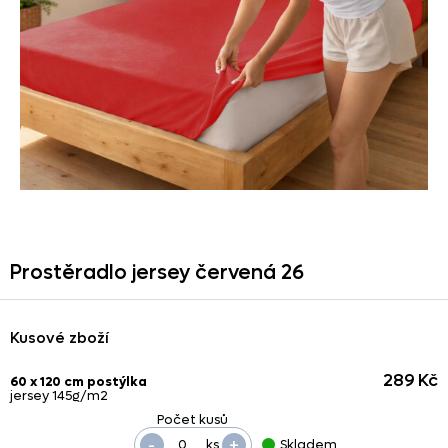
Prostěradlo jersey červená 26
Kusové zboží
289 Kč
60 x 120 cm postýlka
jersey 145g/m2
-
+
ks
Skladem