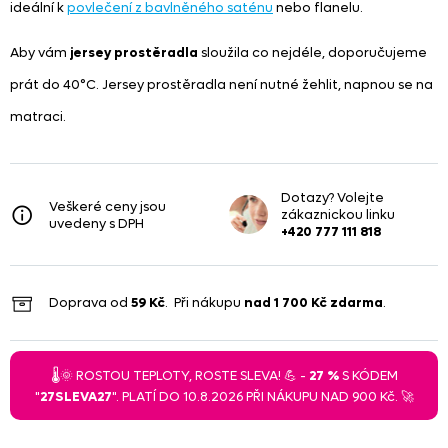
ideální k
povlečení z bavlněného saténu
nebo flanelu.
Aby vám
jersey prostěradla
sloužila co nejdéle, doporučujeme
prát do 40°C. Jersey prostěradla není nutné žehlit, napnou se na
matraci.
Dotazy? Volejte
Veškeré ceny jsou
zákaznickou linku
uvedeny s DPH
+420 777 111 818
Doprava od
59 Kč
. Při nákupu
nad
1 700 Kč
zdarma
.
🌡️🌞 ROSTOU TEPLOTY, ROSTE SLEVA! 💪 -
27 %
S KÓDEM
"
27SLEVA27
". PLATÍ DO 10.8.2026 PŘI NÁKUPU NAD 900 Kč. 🚀