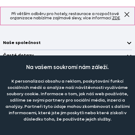
Při větším odběru pro hotely, restaurace a rozpočtové
organizace nabízíme zajímavé slevy, více informací
ZDE
.
Naše společnost
Doprava a platba
Časté dotazy
Kontakt
Jak změřit okno pro nákup záclon?
Na vašem soukromí nám záleží.
Pobočka
O nás
Jak objednat záclony a závěsy na dante.cz?
Pobočka a výdej objednávek otevřena
po-pá 7.30 - 16.00
K personalizaci obsahu a reklam, poskytování funkcí
Obchodní podmínky
Jak prát záclony a závěsy?
PRODEJNÍ ODDĚLENÍ - TELEFONICKY
sociálních médií a analýze naší návštěvnosti využíváme
Staňte se členem klubu Dante.cz
po-pá 7:30 - 16:00
Nastavení cookies
soubory cookie. Informace o tom, jak náš web používáte,
Tel.:
777 111 818
Jak prát povlečení a prostěradla?
sdílíme se svými partnery pro sociální média, inzerci a
Katalog zdarma
e-mail:
dotazy@dante.cz
Informace o materiálech
analýzy. Partneři tyto údaje mohou zkombinovat s dalšími
reklamace:
reklamace@dante.cz
informacemi, které jste jim poskytli nebo které získali v
Šití záclon a závěsů
důsledku toho, že používáte jejich služby.
Objevte slevy pro členy, získejte akční nabídky, novinky, tipy a
informace do vaší schránky.