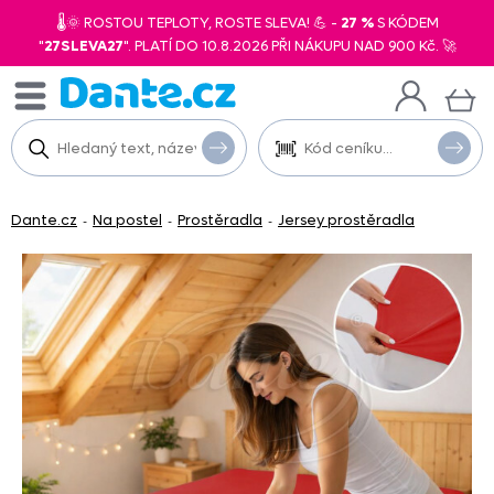
🌡️🌞 ROSTOU TEPLOTY, ROSTE SLEVA! 💪 -
27 %
S KÓDEM
"
27SLEVA27
". PLATÍ DO 10.8.2026 PŘI NÁKUPU NAD 900 Kč. 🚀
Dante.cz
Na postel
Prostěradla
Jersey prostěradla
-
-
-