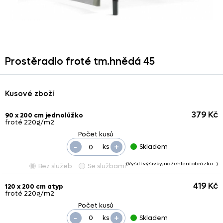
Prostěradlo froté tm.hnědá 45
Kusové zboží
379 Kč
90 x 200 cm jednolůžko
froté 220g/m2
-
+
ks
Skladem
(Vyšití výšivky, nažehlení obrázku…)
Bez služeb
Se službami
419 Kč
120 x 200 cm atyp
froté 220g/m2
-
+
ks
Skladem