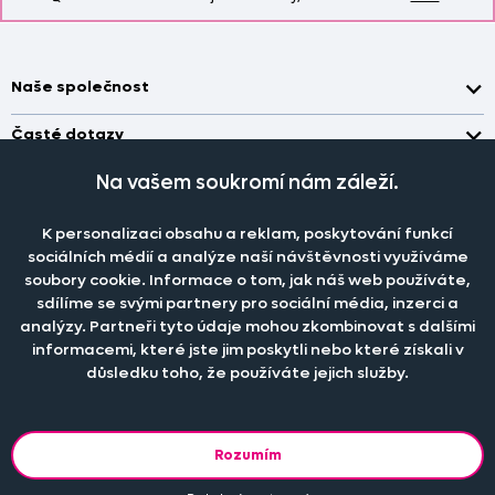
Naše společnost
Doprava a platba
Časté dotazy
Kontakt
Jak změřit okno pro nákup záclon?
Na vašem soukromí nám záleží.
Pobočka
O nás
Jak objednat záclony a závěsy na dante.cz?
Pobočka a výdej objednávek otevřena
po-pá 7.30 - 16.00
Obchodní podmínky
K personalizaci obsahu a reklam, poskytování funkcí
Jak prát záclony a závěsy?
PRODEJNÍ ODDĚLENÍ - TELEFONICKY
sociálních médií a analýze naší návštěvnosti využíváme
Staňte se členem klubu Dante.cz
po-pá 7:30 - 16:00
Nastavení cookies
Tel.:
777 111 818
Jak prát povlečení a prostěradla?
soubory cookie. Informace o tom, jak náš web používáte,
sdílíme se svými partnery pro sociální média, inzerci a
Katalog zdarma
e-mail:
dotazy@dante.cz
Informace o materiálech
reklamace:
reklamace@dante.cz
analýzy. Partneři tyto údaje mohou zkombinovat s dalšími
informacemi, které jste jim poskytli nebo které získali v
Šití záclon a závěsů
důsledku toho, že používáte jejich služby.
Objevte slevy pro členy, získejte akční nabídky, novinky, tipy a
informace do vaší schránky.
Rozumím