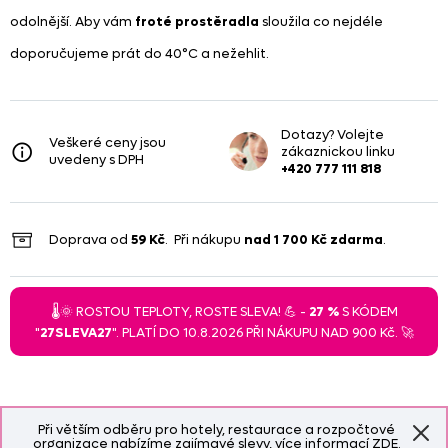
odolnější. Aby vám
froté prostěradla
sloužila co nejdéle
doporučujeme prát do 40°C a nežehlit.
Dotazy? Volejte
Veškeré ceny jsou
zákaznickou linku
uvedeny s DPH
+420 777 111 818
Doprava od
59 Kč
. Při nákupu
nad
1 700 Kč
zdarma
.
🌡️🌞 ROSTOU TEPLOTY, ROSTE SLEVA! 💪 -
27 %
S KÓDEM
"
27SLEVA27
". PLATÍ DO 10.8.2026 PŘI NÁKUPU NAD 900 Kč. 🚀
Při větším odběru pro hotely, restaurace a rozpočtové
organizace nabízíme zajímavé slevy, více informací
ZDE
.