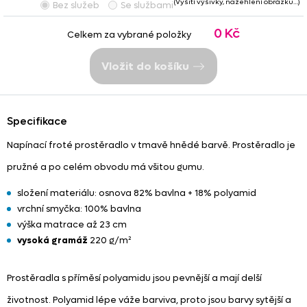
(Vyšití výšivky, nažehlení obrázku…)
Bez služeb
Se službami
0 Kč
Celkem za vybrané položky
Vložit do košíku
Specifikace
Napínací froté prostěradlo v tmavě hnědé barvě. Prostěradlo je
pružné a po celém obvodu má všitou gumu.
složení materiálu: osnova 82% bavlna + 18% polyamid
vrchní smyčka: 100% bavlna
výška matrace až 23 cm
vysoká gramáž
220 g/m²
Prostěradla s příměsí polyamidu jsou pevnější a mají delší
životnost. Polyamid lépe váže barviva, proto jsou barvy sytější a