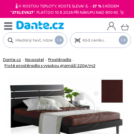
🌡️🌞 ROSTOU TEPLOTY, ROSTE SLEVA! 💪 -
27 %
S KÓDEM
"
27SLEVA27
". PLATÍ DO 10.8.2026 PŘI NÁKUPU NAD 900 Kč. 🚀
Dante.cz
Na postel
Prostěradla
-
-
-
Froté prostěradla s vysokou gramáží 220g/m2