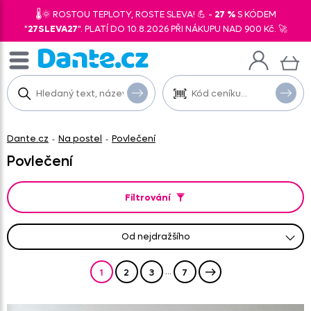
🌡️🌞 ROSTOU TEPLOTY, ROSTE SLEVA! 💪 -
27 %
S KÓDEM
"
27SLEVA27
". PLATÍ DO 10.8.2026 PŘI NÁKUPU NAD 900 Kč. 🚀
Dante.cz
Na postel
Povlečení
-
-
Povlečení
Filtrování
od nejdražšího
od nejprodávanějšího
od nejlevnějšího
od nejnovějších
abecedně A-Z
abecedně Z-A
...
1
2
3
7