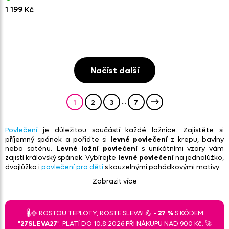
1 199 Kč
Načíst další
...
1
2
3
7
Povlečení
je důležitou součástí každé ložnice. Zajistěte si
příjemný spánek a pořiďte si
levné povlečení
z krepu, bavlny
nebo saténu.
Levné ložní povlečení
s unikátními vzory vám
zajistí královský spánek. Vybírejte
levné povlečení
na jednolůžko,
dvojlůžko i
povlečení pro děti
s kouzelnými pohádkovými motivy.
Zobrazit více
Povlečení Dante
Zdravý spánek je nedílnou součástí života. V posteli strávíte
celou jeho třetinu. Vybírejte si proto
ložní povlečení
pečlivě a
🌡️🌞 ROSTOU TEPLOTY, ROSTE SLEVA! 💪 -
27 %
S KÓDEM
nešetřete při nákupu na úkor kvality. Podle vlastního vkusu
"
27SLEVA27
". PLATÍ DO 10.8.2026 PŘI NÁKUPU NAD 900 Kč. 🚀
můžete zvolit
luxusní povlečení
z jemného
bavlněného saténu
i