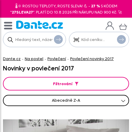
🌡️🌞 ROSTOU TEPLOTY, ROSTE SLEVA! 💪 -
27 %
S KÓDEM
"
27SLEVA27
". PLATÍ DO 10.8.2026 PŘI NÁKUPU NAD 900 Kč. 🚀
Dante.cz
Na postel
Povlečení
Povlečení novinky 2017
-
-
-
Novinky v povlečení 2017
Filtrování
abecedně Z-A
od nejprodávanějšího
od nejlevnějšího
od nejnovějších
abecedně A-Z
od nejdražšího