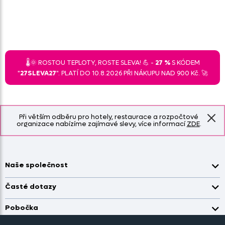
🌡️🌞 ROSTOU TEPLOTY, ROSTE SLEVA! 💪 -
27 %
S KÓDEM
"
27SLEVA27
". PLATÍ DO 10.8.2026 PŘI NÁKUPU NAD 900 Kč. 🚀
Při větším odběru pro hotely, restaurace a rozpočtové
organizace nabízíme zajímavé slevy, více informací
ZDE
.
Naše společnost
Doprava a platba
Časté dotazy
Kontakt
Jak změřit okno pro nákup záclon?
Pobočka
O nás
Jak objednat záclony a závěsy na dante.cz?
Pobočka a výdej objednávek otevřena
po-pá 7.30 - 16.00