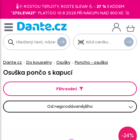
🌡️🌞 ROSTOU TEPLOTY, ROSTE SLEVA! 💪 -
27 %
S KÓDEM
"
27SLEVA27
". PLATÍ DO 10.8.2026 PŘI NÁKUPU NAD 900 Kč. 🚀
Dante.cz
Do koupelny
Osušky
Poncho - osuška
-
-
-
Osuška pončo s kapucí
Filtrování
od nejprodávanějšího
od nejlevnějšího
od nejnovějších
abecedně A-Z
abecedně Z-A
od nejdražšího
-24%