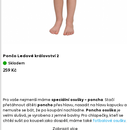
Pončo Ledové království 2
Skladem
259 Kč
Pro vaše nejmenší máme
speciální osušky – poncha
. Stačí
přetáhnout dítěti
poncho
přes hlavu, nasadit na hlavu kapucku a
nemusíte se bát, že po koupání nachladne.
Poncho osuška
je
velmi slušivá, je vyrobena z jemné bavlny. Pro chlapečky, kteří se
chtějí sušit po koupeli jako dospělí, máme také
fotbalové osušky
.
Zobrazit více