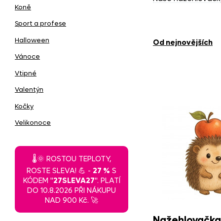
Navíc se snadno p
Koně
Sport a profese
Jak nažehlovačk
Halloween
od nejnovějších
Vánoce
Nažehlovačku u
Vtipné
Zakryjte ji
pečic
Žehličku nastav
Valentýn
Rovnoměrně při
Kočky
Nechte chvíli v
Velikonoce
Na motiv znovu
Před praním naže
🌡️🌞 ROSTOU TEPLOTY,
šetrném pracím 
ROSTE SLEVA! 💪 -
27 %
S
KÓDEM "
27SLEVA27
". PLATÍ
DO 10.8.2026 PŘI NÁKUPU
NAD 900 Kč. 🚀
Nažehlovačka