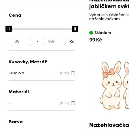
jablíčkem svě
Cena
Vyberte si Oblečení 
nažehlovačkám.
Skladem
99 Kč
-
Kč
Kusovky, Metráž
Kusovka
(1025)
Materiál
-
(837)
Barva
Nažehlovačka 