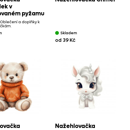
ek v
kovaném pyžamu
 Oblečení a doplňky k
ačkám.
m
Skladem
od 39 Kč
ovačka
Nažehlovačka