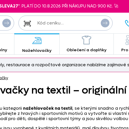
SLEVA27
". PLATÍ DO 10.8.2026 PŘI NÁKUPU NAD 900 Kč. 🚀
elny
Oblečení a doplňky
Pro
Nažehlovačky
ely, restaurace a rozpočtové organizace nabízíme zajímavé s
ačky
ačky na textil – originální
u kategorii
nažehlovaček na textil
, se kterými snadno a rychl
ybírejte z hravých i sportovních motivů a vytvořte si vlastní 
dí pro děti, dospělé i sportovní týmy a jsou skvělou volbou
jsou vyrobené z kvalitních materiálů, mají dlouhou životnost 