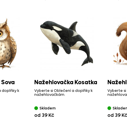
 Sova
Nažehlovačka Kosatka
Nažehl
a doplňky k
Vyberte si Oblečení a doplňky k
Vyberte si
nažehlovačkám.
nažehlov
Skladem
Sklade
od 39 Kč
od 39 K