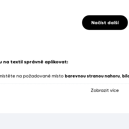
Načíst další
 na textil správně aplikovat:
místěte na požadované místo
barevnou stranou nahoru
,
bíl
ím papírem
.
Zobrazit více
te na
160 °C
(bez napařování).
tlačte po dobu
15–20 sekund
.
ychladnout a
opatrně odstraňte přenosovou fólii
.
položte pečicí papír a krátce přežehlete
, aby se motiv lépe 