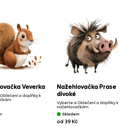
ovačka Veverka
Nažehlovačka Prase
divoké
 Oblečení a doplňky k
ačkám.
Vyberte si Oblečení a doplňky k
nažehlovačkám.
m
Skladem
č
od 39 Kč