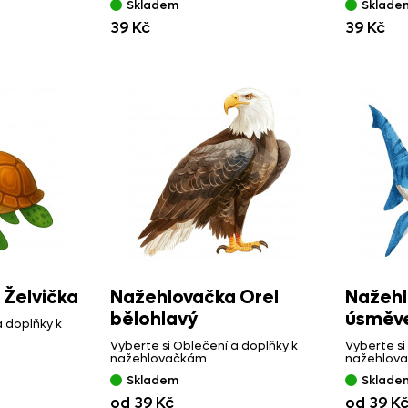
Skladem
Sklade
39 Kč
39 Kč
 Želvička
Nažehlovačka Orel
Nažehl
bělohlavý
úsměv
a doplňky k
Vyberte si Oblečení a doplňky k
Vyberte si
nažehlovačkám.
nažehlov
Skladem
Sklade
od 39 Kč
od 39 K