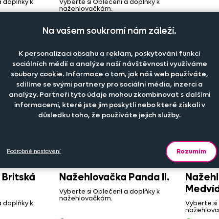
a doplňky k
Vyberte si Oblečení a doplňky k
nažehlovačkám.
Skladem
Sklade
Na vašem soukromí nám záleží.
169 Kč
od 39 K
K personalizaci obsahu a reklam, poskytování funkcí
sociálních médií a analýze naší návštěvnosti využíváme
soubory cookie. Informace o tom, jak náš web používáte,
sdílíme se svými partnery pro sociální média, inzerci a
analýzy. Partneři tyto údaje mohou zkombinovat s dalšími
informacemi, které jste jim poskytli nebo které získali v
důsledku toho, že používáte jejich služby.
Rozumím
Podrobné nastavení
Britská
Nažehlovačka Panda II.
Nažehl
Medvíd
Vyberte si Oblečení a doplňky k
nažehlovačkám.
a doplňky k
Vyberte si
nažehlov