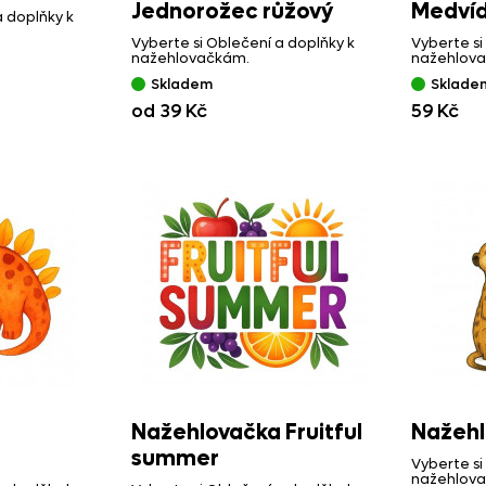
Jednorožec růžový
Medvíd
a doplňky k
Vyberte si Oblečení a doplňky k
Vyberte si
nažehlovačkám.
nažehlov
Skladem
Sklade
od 39 Kč
59 Kč
Nažehlovačka Fruitful
Nažehl
summer
Vyberte si
nažehlov