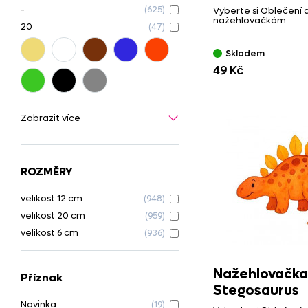
-
(625)
Vyberte si Oblečení 
nažehlovačkám.
20
(47)
Skladem
49 Kč
Zobrazit více
ROZMĚRY
velikost 12 cm
(948)
velikost 20 cm
(959)
velikost 6 cm
(936)
Nažehlovačka
Příznak
Stegosaurus
Novinka
(19)