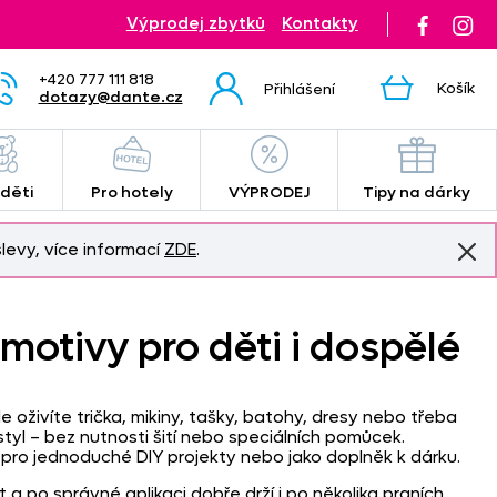
Výprodej zbytků
Kontakty
+420 777 111 818
Košík
Přihlášení
dotazy@dante.cz
 děti
Pro hotely
VÝPRODEJ
Tipy na dárky
levy, více informací
ZDE
.
 motivy pro děti i dospělé
e oživíte trička, mikiny, tašky, batohy, dresy nebo třeba
styl – bez nutnosti šití nebo speciálních pomůcek.
 pro jednoduché DIY projekty nebo jako doplněk k dárku.
a po správné aplikaci dobře drží i po několika praních.