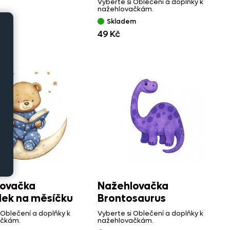
Vyberte si Oblečení a doplňky k
nažehlovačkám.
m
Skladem
č
49 Kč
ovačka
Nažehlovačka
ek na měsíčku
Brontosaurus
 Oblečení a doplňky k
Vyberte si Oblečení a doplňky k
ačkám.
nažehlovačkám.