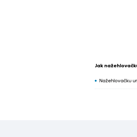
Jak nažehlovačku
Nažehlovačku u
Zakryjte ji
pečic
Žehličku nastav
Rovnoměrně při
Nechte chvíli v
Na motiv znovu