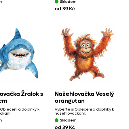
m
Skladem
od 39 Kč
ovačka Žralok s
Nažehlovačka Veselý
em
orangutan
 Oblečení a doplňky k
Vyberte si Oblečení a doplňky k
ačkám.
nažehlovačkám.
m
Skladem
č
od 39 Kč