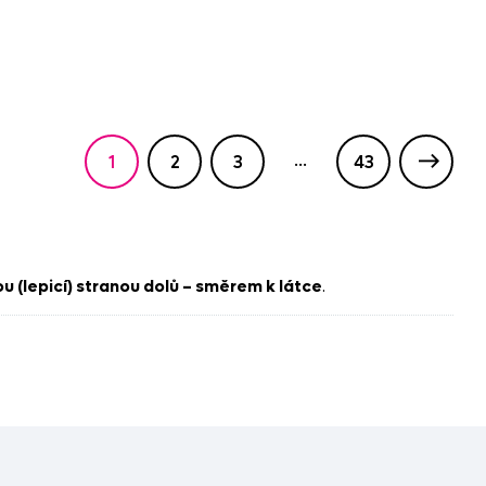
...
1
2
3
43
ou (lepicí) stranou dolů – směrem k látce
.
zafixoval.