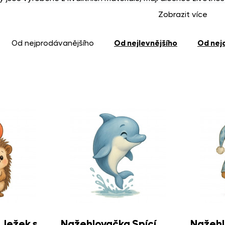
oužívají – zvládne to každý doma s běžnou žehličkou.
Zobrazit více
u správně aplikovat:
od nejprodávanějšího
od nejlevnějšího
od ne
místěte na požadované místo
barevnou stranou nahoru
,
bíl
ím papírem
.
te na
160 °C
(bez napařování).
tlačte po dobu
15–20 sekund
.
ychladnout a
opatrně odstraňte přenosovou fólii
.
položte pečicí papír a krátce přežehlete
, aby se motiv lépe 
hlené textilie počkejte ideálně 24 hodin, poté perte nažeh
programu, nesušte v sušičce, aby nedošlo k jejímu poškození
 Ježek s
Nažehlovačka Spící
Nažehl