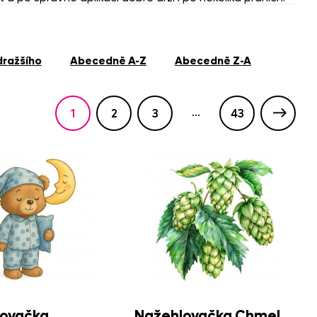
jdražšího
abecedně A-Z
abecedně Z-A
ou (lepicí) stranou dolů – směrem k látce
.
...
1
2
3
43
zafixoval.
lovačku z rubu na maximálně 40-60 °C, bez aviváže a v
 nebo odlepení.
ovačka
Nažehlovačka Chmel