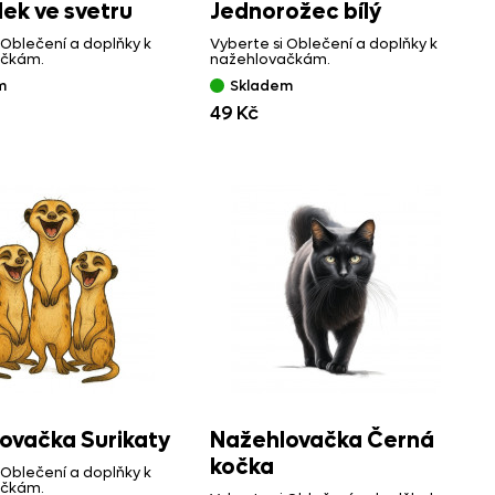
ek ve svetru
Jednorožec bílý
 Oblečení a doplňky k
Vyberte si Oblečení a doplňky k
ačkám.
nažehlovačkám.
m
Skladem
49 Kč
ovačka Surikaty
Nažehlovačka Černá
kočka
 Oblečení a doplňky k
ačkám.