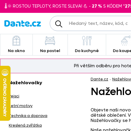
🌡️🌞 ROSTOU TEPLOTY, ROSTE SLEVA! 💪 -
27 %
S KÓDEM "
27
Na okno
Na postel
Do kuchyně
Do koup
Při větším odběru pro hot
Dante.cz
Nažehlov
-
Nažehlovačky
Nažehlov
Pejsci
Letní motivy
Objevte naši novo
dětské oblečení. V
Technika a doprava
Nažehlovačky se ho
Kreslená zvířátka
Naše nažehlovačky 