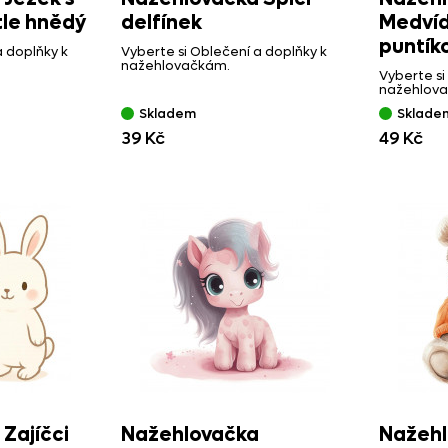
tle hnědý
delfínek
Medvíd
puntí
a doplňky k
Vyberte si Oblečení a doplňky k
nažehlovačkám.
Vyberte si
nažehlov
Skladem
Sklade
39 Kč
49 Kč
Zajíčci
Nažehlovačka
Nažehl