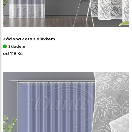
Záclona Zora s olůvkem
Skladem
od 119 Kč