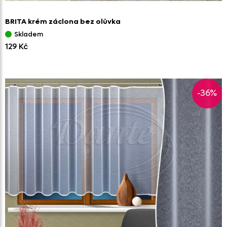
BRITA krém záclona bez olůvka
Skladem
129 Kč
-36%