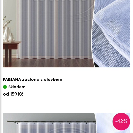
FABIANA záclona s olůvkem
Skladem
od 159 Kč
-42%