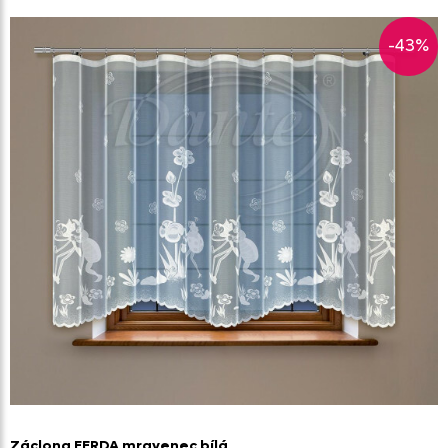
-43%
Záclona FERDA mravenec bílá