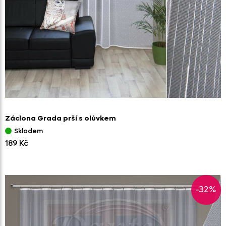
Záclona Grada prší s olůvkem
Skladem
189 Kč
-32%