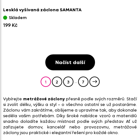
Lesklá vyšívaná záclona SAMANTA
Skladem
199 Kč
Načíst další
...
1
2
3
7
Vybírejte
metrážové záclony
přesně podle svých rozměrů. Stačí
si zvolit délku, výšku a styl – o všechno ostatní se už postaráme.
Záclonu vám zakrátíme, obšijeme a upravíme tak, aby dokonale
seděla vašim potřebám. Díky široké nabídce vzorů a materiálů
snadno doladíte každou místnost podle svých představ. Ať už
zařizujete domov, kancelář nebo provozovnu, metrážové
záclony jsou praktické i elegantní řešení pro každé okno.