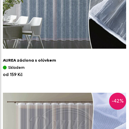
AUREA záclona s olůvkem
Skladem
od 159 Kč
-42%