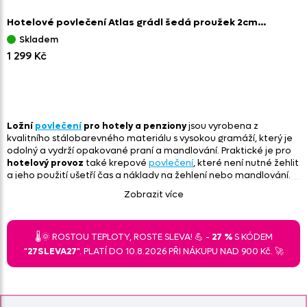
Hotelové povlečení Atlas grádl šedá proužek 2cm…
Skladem
1 299 Kč
Ložní
povlečení
pro hotely a penziony
jsou vyrobena z
kvalitního stálobarevného materiálu s vysokou gramáží, který je
odolný a vydrží opakované praní a mandlování. Praktické je pro
hotelový provoz
také krepové
povlečení
, které není nutné žehlit
a jeho použití ušetří čas a náklady na žehlení nebo mandlování.
Jednobarevné ložní soupravy decentně doplní jakýkoliv interiér
Zobrazit více
hotelové pokoje.
Najdou své uplatnění v moderně zařízeném
hotelu i rodinném penzionu.
Budete-li potřebovat nějakou
radu, jsme vám k dispozici
zde
. Při nákupu většího množství
poskytujeme zvýhodněné ceny pro penziony, wellness provozy a
🌡️🌞 ROSTOU TEPLOTY, ROSTE SLEVA! 💪 -
27 %
S KÓDEM
veřejné instituce.
"
27SLEVA27
". PLATÍ DO 10.8.2026 PŘI NÁKUPU NAD 900 Kč. 🚀
Hotelové povlečení