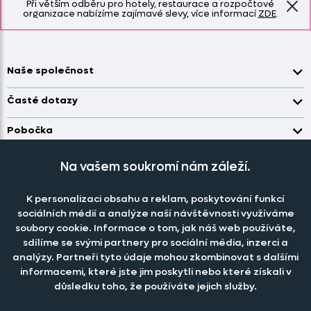
Při větším odběru pro hotely, restaurace a rozpočtové
organizace nabízíme zajímavé slevy, více informací
ZDE
.
Naše společnost
Doprava a platba
Časté dotazy
Kontakt
Jak změřit okno pro nákup záclon?
Pobočka
O nás
Jak objednat záclony a závěsy na dante.cz?
Pobočka a výdej objednávek otevřena
po-pá 7.30 - 16.00
Obchodní podmínky
Na vašem soukromí nám záleží.
Jak prát záclony a závěsy?
PRODEJNÍ ODDĚLENÍ - TELEFONICKY
Staňte se členem klubu Dante.cz
po-pá 7:30 - 16:00
Nastavení cookies
Tel.:
777 111 818
Jak prát povlečení a prostěradla?
K personalizaci obsahu a reklam, poskytování funkcí
Katalog zdarma
e-mail:
dotazy@dante.cz
sociálních médií a analýze naší návštěvnosti využíváme
Informace o materiálech
reklamace:
reklamace@dante.cz
soubory cookie. Informace o tom, jak náš web používáte,
Šití záclon a závěsů
sdílíme se svými partnery pro sociální média, inzerci a
Objevte slevy pro členy, získejte akční nabídky, novinky, tipy a
analýzy. Partneři tyto údaje mohou zkombinovat s dalšími
informace do vaší schránky.
informacemi, které jste jim poskytli nebo které získali v
důsledku toho, že používáte jejich služby.