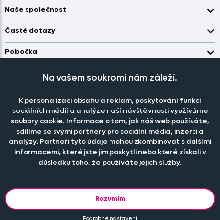
Naše společnost
Doprava a platba
Časté dotazy
Kontakt
Jak změřit okno pro nákup záclon?
Pobočka
O nás
Jak objednat záclony a závěsy na dante.cz?
Pobočka a výdej objednávek otevřena
po-pá 7.30 - 16.00
Obchodní podmínky
Na vašem soukromí nám záleží.
Jak prát záclony a závěsy?
PRODEJNÍ ODDĚLENÍ - TELEFONICKY
Staňte se členem klubu Dante.cz
po-pá 7:30 - 16:00
Nastavení cookies
Tel.:
777 111 818
Jak prát povlečení a prostěradla?
K personalizaci obsahu a reklam, poskytování funkcí
Katalog zdarma
e-mail:
dotazy@dante.cz
sociálních médií a analýze naší návštěvnosti využíváme
Informace o materiálech
reklamace:
reklamace@dante.cz
soubory cookie. Informace o tom, jak náš web používáte,
Šití záclon a závěsů
sdílíme se svými partnery pro sociální média, inzerci a
Objevte slevy pro členy, získejte akční nabídky, novinky, tipy a
analýzy. Partneři tyto údaje mohou zkombinovat s dalšími
informace do vaší schránky.
informacemi, které jste jim poskytli nebo které získali v
důsledku toho, že používáte jejich služby.
© 2013 - 2026 DANTE.CZ
Rozumím
Podle zákona o evidenci tržeb je prodávající povinen vystavit
kupujícímu účtenku. Zároveň je povinen zaevidovat přijatou tržbu u
správce daně online; v případě technického výpadku pak nejpozději
Podrobné nastavení