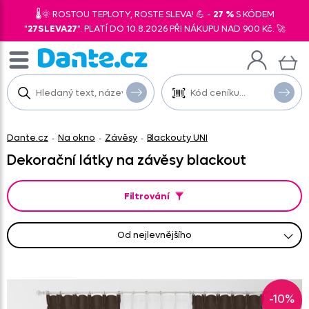
🌡️🌞 ROSTOU TEPLOTY, ROSTE SLEVA! 💪 -
27 %
S KÓDEM
"
27SLEVA27
". PLATÍ DO 10.8.2026 PŘI NÁKUPU NAD 900 Kč. 🚀
Dante.cz
Na okno
Závěsy
Blackouty UNI
-
-
-
Dekorační látky na závěsy blackout
Filtrování
od nejlevnějšího
od nejprodávanějšího
od nejnovějších
abecedně A-Z
abecedně Z-A
od nejdražšího
-10%