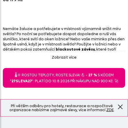
Nemáte žaluzie a potřebujete v místnosti významně snížit míru
světla? Po noční se potřebujete dospat dopoledne a ruší vás
sluníčko, které svítí do oken ložnice? Nebo vaše miminko přes den
špatně usíná, když je v místnosti světlo? Použijte v ložnici nebo v
dětském pokoji zatemňující
blackoutové závěsy,
které tvoří
třívrstvý materiál s vetkanou černou vrstvou. Díky ní závěsy téměř
Zobrazit více
nepropuští světlo a navíc z části tlumí zvuk.
Nabízíme zatemňovací závěsy v jednobarevném provedení
nebo
vzorované blackoutové závěsy
geometrické, s květy i
🌡️🌞 ROSTOU TEPLOTY, ROSTE SLEVA! 💪 -
27 %
S KÓDEM
blackouty s dětskými motivy.
"
27SLEVA27
". PLATÍ DO 10.8.2026 PŘI NÁKUPU NAD 900 Kč. 🚀
Zatemňovací závěsy, blackout
Při větším odběru pro hotely, restaurace a rozpočtové
organizace nabízíme zajímavé slevy, více informací
ZDE
.