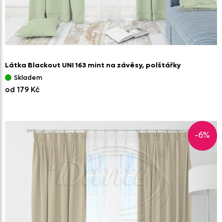
Látka Blackout UNI 163 mint na závěsy,
polštářky
Skladem
od 179 Kč
-6%