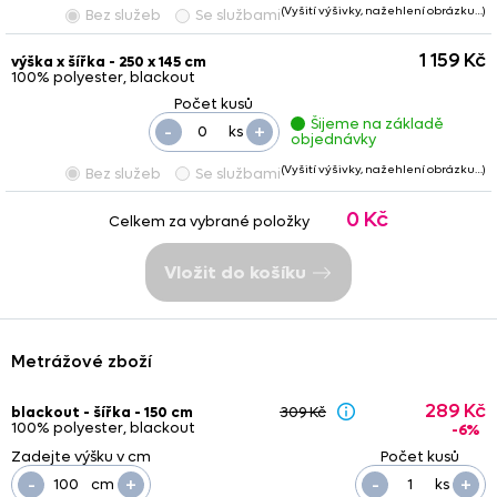
(Vyšití výšivky, nažehlení obrázku…)
Bez služeb
Se službami
1 159 Kč
výška x šířka - 250 x 145 cm
100% polyester, blackout
Šijeme na základě
-
+
ks
objednávky
(Vyšití výšivky, nažehlení obrázku…)
Bez služeb
Se službami
0 Kč
Celkem za vybrané položky
Vložit do košíku
Metrážové zboží
289 Kč
blackout - šířka - 150 cm
309 Kč
100% polyester, blackout
-6%
-
+
-
+
cm
ks