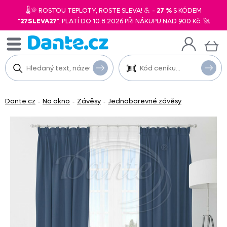
🌡️🌞 ROSTOU TEPLOTY, ROSTE SLEVA! 💪 -
27 %
S KÓDEM
"
27SLEVA27
". PLATÍ DO 10.8.2026 PŘI NÁKUPU NAD 900 Kč. 🚀
Dante.cz
Na okno
Závěsy
Jednobarevné závěsy
-
-
-