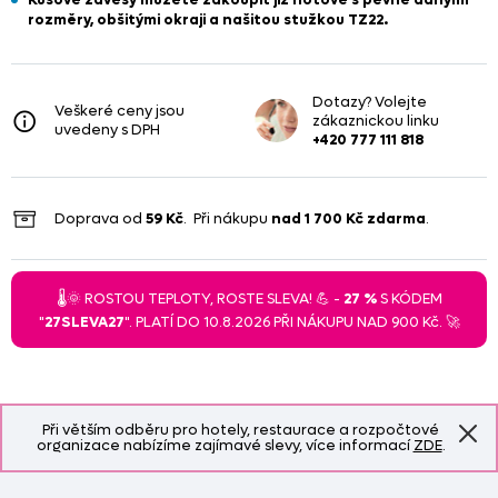
rozměry, obšitými okraji a našitou stužkou TZ22.
Dotazy? Volejte
Veškeré ceny jsou
zákaznickou linku
uvedeny s DPH
+420 777 111 818
Doprava od
59 Kč
. Při nákupu
nad
1 700 Kč
zdarma
.
🌡️🌞 ROSTOU TEPLOTY, ROSTE SLEVA! 💪 -
27 %
S KÓDEM
"
27SLEVA27
". PLATÍ DO 10.8.2026 PŘI NÁKUPU NAD 900 Kč. 🚀
Při větším odběru pro hotely, restaurace a rozpočtové
organizace nabízíme zajímavé slevy, více informací
ZDE
.