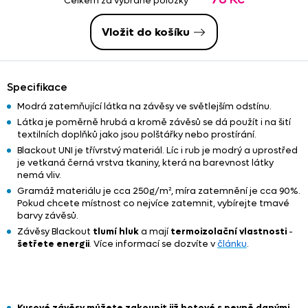
Celkem za vybrané položky
uvedený
rozměr
.
Vložit do košíku
Specifikace
Modrá zatemňující látka na závěsy ve světlejším odstínu.
Látka je poměrně hrubá a kromě závěsů se dá použít i na šití
textilních doplňků jako jsou polštářky nebo prostírání.
Blackout UNI je třívrstvý materiál. Líc i rub je modrý a uprostřed
je vetkaná černá vrstva tkaniny, která na barevnost látky
nemá vliv.
Gramáž materiálu je cca 250g/m², míra zatemnění je cca 90%.
Pokud chcete místnost co nejvíce zatemnit, vybírejte tmavé
barvy závěsů.
Závěsy Blackout
tlumí hluk
a mají
termoizolační vlastnosti
-
šetřete energii
. Více informací se dozvíte v
článku
.
Kusové závěsy můžete zakoupit již hotové s pevně danými