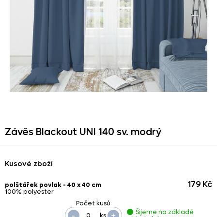
Závěs Blackout UNI 140 sv. modrý
Kusové zboží
179 Kč
polštářek povlak - 40 x 40 cm
100% polyester
Šijeme na základě
-
+
ks