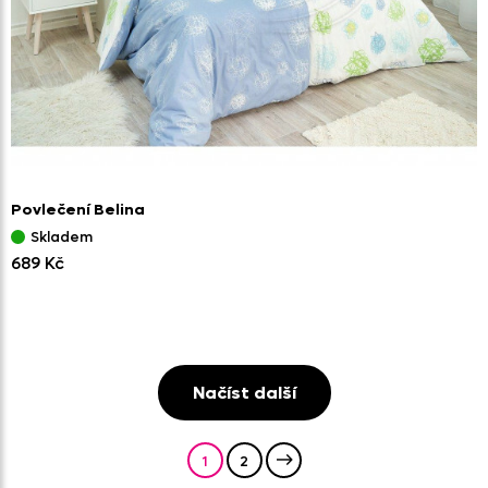
Povlečení Belina
Skladem
689 Kč
Načíst další
1
2