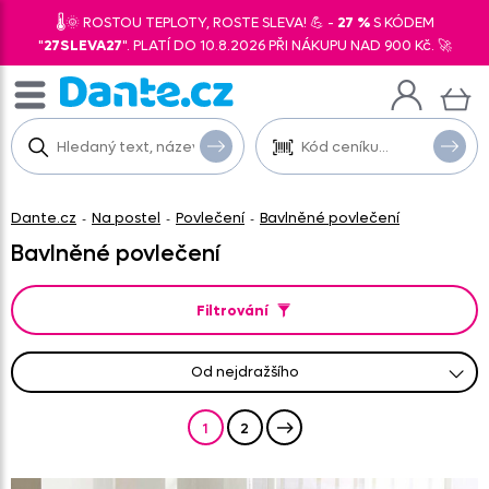
🌡️🌞 ROSTOU TEPLOTY, ROSTE SLEVA! 💪 -
27 %
S KÓDEM
"
27SLEVA27
". PLATÍ DO 10.8.2026 PŘI NÁKUPU NAD 900 Kč. 🚀
Dante.cz
Na postel
Povlečení
Bavlněné povlečení
-
-
-
Bavlněné povlečení
Filtrování
od nejdražšího
od nejprodávanějšího
od nejlevnějšího
od nejnovějších
abecedně A-Z
abecedně Z-A
1
2