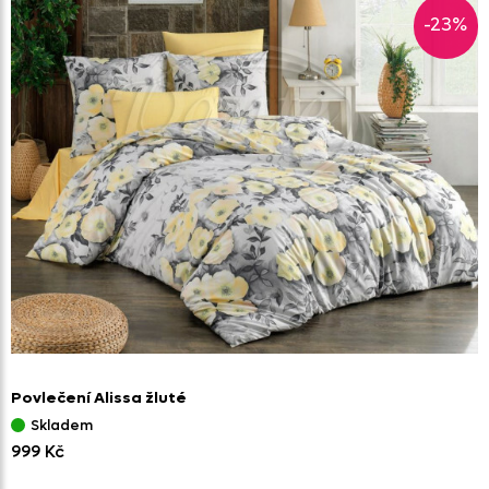
-23%
Povlečení Alissa žluté
Skladem
999 Kč