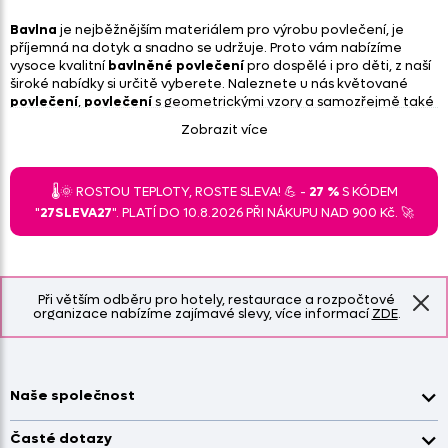
Bavlna
je nejběžnějším materiálem pro výrobu povlečení, je
příjemná na dotyk a snadno se udržuje. Proto vám nabízíme
vysoce kvalitní
bavlněné povlečení
pro dospělé i pro děti, z naší
široké nabídky si určitě vyberete. Naleznete u nás květované
povlečení
,
povlečení
s geometrickými vzory a samozřejmě také
dětské povlečení
s kreslenými pohádkovými postavami.
Zobrazit více
Bavlněné povečení
🌡️🌞 ROSTOU TEPLOTY, ROSTE SLEVA! 💪 -
27 %
S KÓDEM
"
27SLEVA27
". PLATÍ DO 10.8.2026 PŘI NÁKUPU NAD 900 Kč. 🚀
Při větším odběru pro hotely, restaurace a rozpočtové
organizace nabízíme zajímavé slevy, více informací
ZDE
.
Naše společnost
Doprava a platba
Časté dotazy