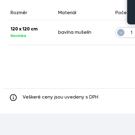
Rozměr
Materiál
Počet k
120 x 120 cm
-
bavlna mušelín
Novinka
Veškeré ceny jsou uvedeny s DPH