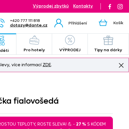
Výprodej zbytků
Kontakty
+420 777 111 818
Košík
Přihlášení
dotazy@dante.cz
Pro hotely
VÝPRODEJ
Tipy na dárky
 děti
levy, více informací
ZDE
.
čka fialovošedá
 ROSTOU TEPLOTY, ROSTE SLEVA! 💪 -
27 %
S KÓDEM