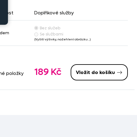
pnost
Doplňkové služby
Bez služeb
adem
Se službami
(Vyšití výšivky, nažehlení obrázku…)
189 Kč
Vložit do košíku
né položky