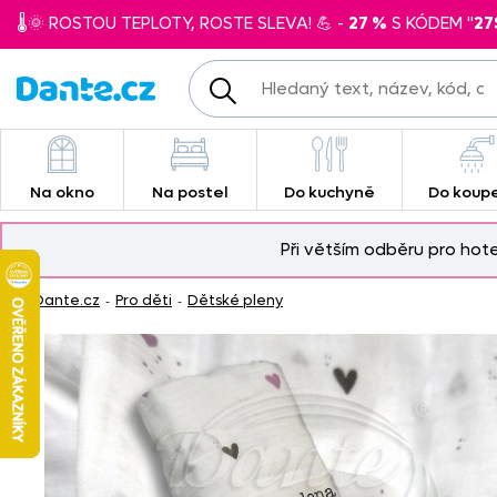
🌡️🌞 ROSTOU TEPLOTY, ROSTE SLEVA! 💪 -
27 %
S KÓDEM "
27
Na okno
Na postel
Do kuchyně
Do koup
Při větším odběru pro hot
Dante.cz
Pro děti
Dětské pleny
-
-