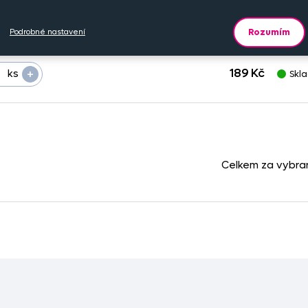
usů
Cena na eshopu
Dostu
Rozumím
Podrobné nastavení
+
189 Kč
ks
Skl
Celkem za vybra