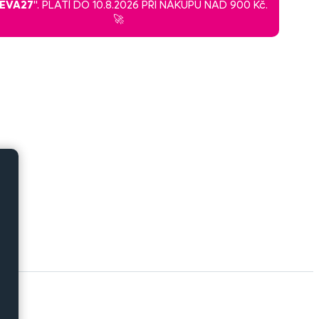
LEVA27
". PLATÍ DO 10.8.2026 PŘI NÁKUPU NAD 900 Kč.
🚀