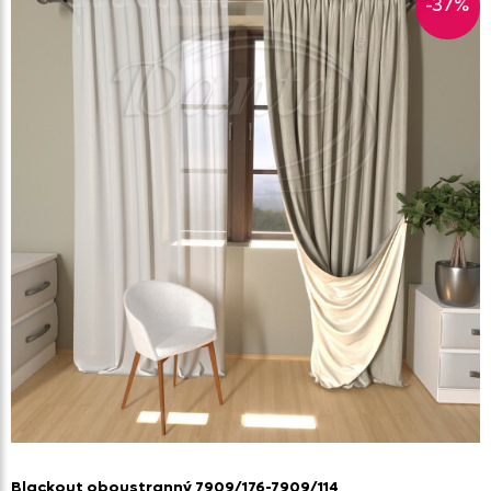
-37%
Blackout oboustranný 7909/
176-7909/
114