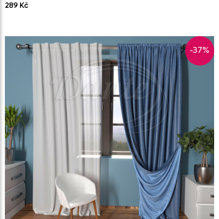
289 Kč
-37%