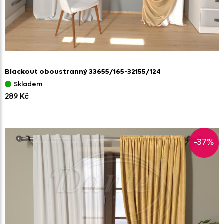
Blackout oboustranný 33655/
165-32155/
124
Skladem
289 Kč
-37%