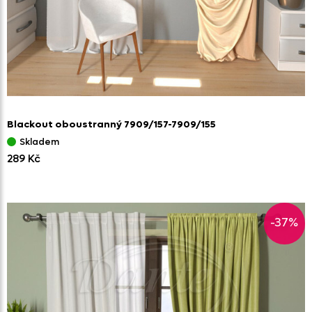
Blackout oboustranný 7909/
157-7909/
155
Skladem
289 Kč
-37%