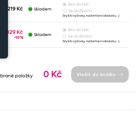
Bez služeb
219 Kč
Skladem
Se službami
(Vyšití výšivky, nažehlení obrázku…)
Bez služeb
1 329 Kč
Skladem
Se službami
-10%
(Vyšití výšivky, nažehlení obrázku…)
0 Kč
Vložit do košíku
ybrané položky