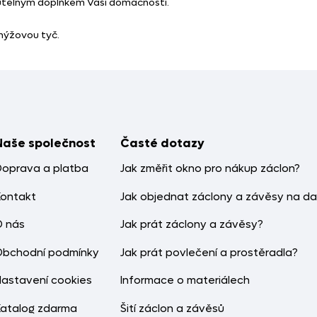
utelným doplňkem Vaší domácnosti.
rnýžovou tyč.
Naše společnost
Časté dotazy
Doprava a platba
Jak změřit okno pro nákup záclon?
Kontakt
Jak objednat záclony a závěsy na da
O nás
Jak prát záclony a závěsy?
Obchodní podmínky
Jak prát povlečení a prostěradla?
Nastavení cookies
Informace o materiálech
Katalog zdarma
Šití záclon a závěsů