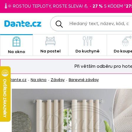
🌡️🌞 ROSTOU TEPLOTY, ROSTE SLEVA! 💪 -
27 %
S KÓDEM "
27
Na postel
Do kuchyně
Do koup
Na okno
Při větším odběru pro hot
Dante.cz
Na okno
Závěsy
Barevné závěsy
-
-
-