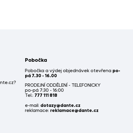
Pobočka
Pobočka a výdej objednávek otevřena
po-
pá 7.30 - 16.00
nte.cz?
PRODEJNÍ ODDĚLENÍ - TELEFONICKY
po-pá 7:30 - 16:00
Tel.:
777 111 818
e-mail:
dotazy@dante.cz
reklamace:
reklamace@dante.cz