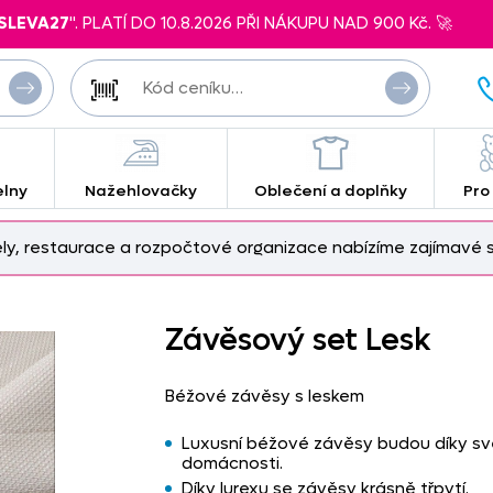
SLEVA27
". PLATÍ DO 10.8.2026 PŘI NÁKUPU NAD 900 Kč. 🚀
elny
Nažehlovačky
Oblečení a doplňky
Pro
ely, restaurace a rozpočtové organizace nabízíme zajímavé s
Závěsový set Lesk
Béžové závěsy s leskem
Luxusní béžové závěsy budou díky sv
domácnosti.
Díky lurexu se závěsy krásně třpytí.