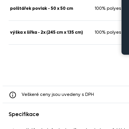
polštářek povlak - 50 x 50 cm
100% polyester
výška x šířka - 2x (245 cm x 135 cm)
100% polyester
Veškeré ceny jsou uvedeny s DPH
Specifikace