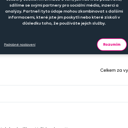
sdílíme se svými partnery pro sociální média, inzerci a
-
+
ks
analýzy. Partneři tyto údaje mohou zkombinovat s dalšími
informacemi, které jste jim poskytli nebo které získali v
důsledku toho, že používáte jejich služby.
-
+
1 477 Kč
ks
Rozumím
Podrobné nastavení
Celkem za v