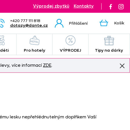
Výprodej zbytků
Kontakty
+420 777 111 818
Košík
Přihlášení
dotazy@dante.cz
 děti
Pro hotely
VÝPRODEJ
Tipy na dárky
levy, více informací
ZDE
.
ému lesku nepřehlédnutelným doplňkem Vaší