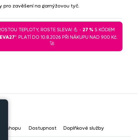
žky pro zavěšení na garnýžovou tyč.
 ROSTOU TEPLOTY, ROSTE SLEVA! 💪 -
27 %
S KÓDEM
LEVA27
". PLATÍ DO 10.8.2026 PŘI NÁKUPU NAD 900 Kč.
🚀
a eshopu
Dostupnost
Doplňkové služby