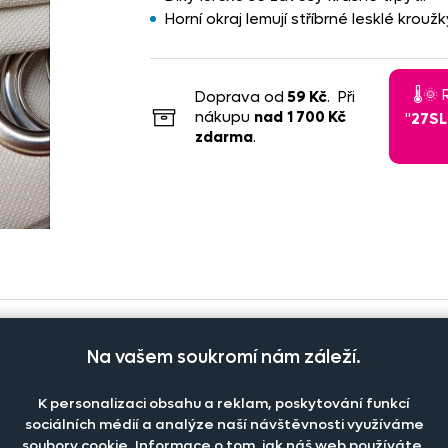
Horní okraj lemují stříbrné lesklé krou
🌡️
Doprava od
59 Kč
. Při
nákupu
nad
1 700 Kč
"
27S
zdarma
.
Na vašem soukromí nám záleží.
K personalizaci obsahu a reklam, poskytování funkcí
Počet kusů
Cena n
Cena na prodejně
sociálních médií a analýze naší návštěvnosti využíváme
soubory cookie. Informace o tom, jak náš web používáte,