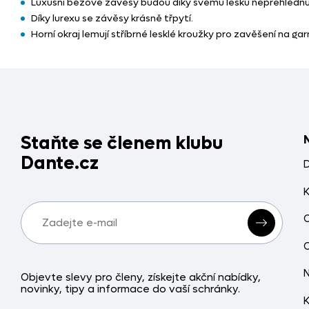
Luxusní béžové závěsy budou díky svému lesku nepřehlédn
Díky lurexu se závěsy krásně třpytí.
Horní okraj lemují stříbrné lesklé kroužky pro zavěšení na ga
Staňte se členem klubu
Dante.cz
Objevte slevy pro členy, získejte akční nabídky,
novinky, tipy a informace do vaší schránky.