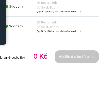
Bez služeb
č
Skladem
Se službami
(Vyšití výšivky, nažehlení obrázku…)
Bez služeb
č
Skladem
Se službami
(Vyšití výšivky, nažehlení obrázku…)
0 Kč
Vložit do košíku
ybrané položky