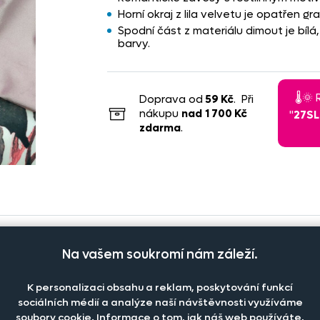
Horní okraj z lila velvetu je opatřen g
Spodní část z materiálu dimout je bílá
barvy.
🌡️
Doprava od
59 Kč
. Při
nákupu
nad
1 700 Kč
"
27S
zdarma
.
Na vašem soukromí nám záleží.
K personalizaci obsahu a reklam, poskytování funkcí
Počet kusů
Cena na eshopu
sociálních médií a analýze naší návštěvnosti využíváme
soubory cookie. Informace o tom, jak náš web používáte,