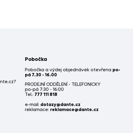
Pobočka
Pobočka a výdej objednávek otevřena
po-
pá 7.30 - 16.00
nte.cz?
PRODEJNÍ ODDĚLENÍ - TELEFONICKY
po-pá 7:30 - 16:00
Tel.:
777 111 818
e-mail:
dotazy@dante.cz
reklamace:
reklamace@dante.cz