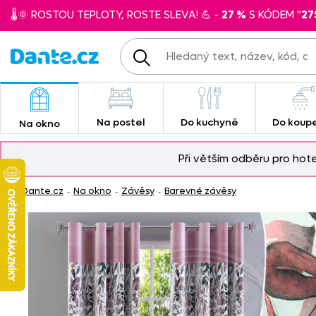
🌡️🌞 ROSTOU TEPLOTY, ROSTE SLEVA! 💪 -
27 %
S KÓDEM "
27
Na postel
Do kuchyně
Do koup
Na okno
Při větším odběru pro hot
Dante.cz
Na okno
Závěsy
Barevné závěsy
-
-
-