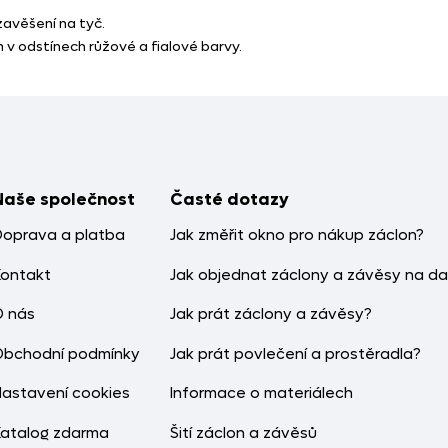
 zavěšení na tyč.
m v odstínech růžové a fialové barvy.
Naše společnost
Časté dotazy
Doprava a platba
Jak změřit okno pro nákup záclon?
Kontakt
Jak objednat záclony a závěsy na da
O nás
Jak prát záclony a závěsy?
Obchodní podmínky
Jak prát povlečení a prostěradla?
Nastavení cookies
Informace o materiálech
Katalog zdarma
Šití záclon a závěsů