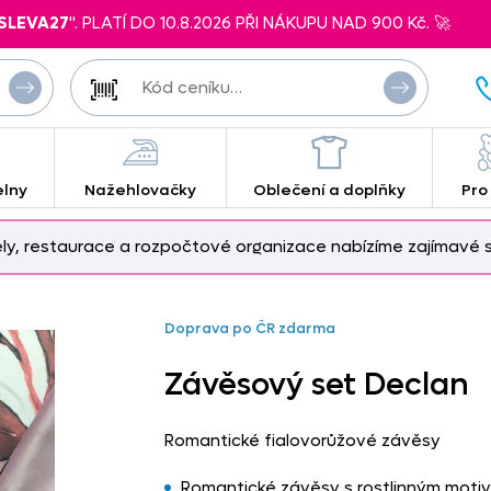
SLEVA27
". PLATÍ DO 10.8.2026 PŘI NÁKUPU NAD 900 Kč. 🚀
elny
Nažehlovačky
Oblečení a doplňky
Pro
ely, restaurace a rozpočtové organizace nabízíme zajímavé s
Doprava po ČR zdarma
Závěsový set Declan
Romantické fialovorůžové závěsy
Romantické závěsy s rostlinným moti