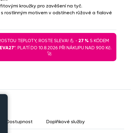
rafitovými kroužky pro zavěšení na tyč.
, s rostlinným motivem v odstínech růžové a fialové
 ROSTOU TEPLOTY, ROSTE SLEVA! 💪 -
27 %
S KÓDEM
LEVA27
". PLATÍ DO 10.8.2026 PŘI NÁKUPU NAD 900 Kč.
🚀
Dostupnost
Doplňkové služby