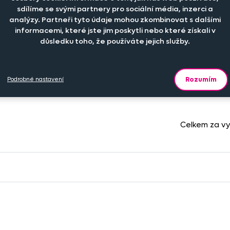
sdílíme se svými partnery pro sociální média, inzerci a
-
+
219 K
er
ks
analýzy. Partneři tyto údaje mohou zkombinovat s dalšími
informacemi, které jste jim poskytli nebo které získali v
důsledku toho, že používáte jejich služby.
-
+
2 309 K
er
ks
Rozumím
Podrobné nastavení
Celkem za v