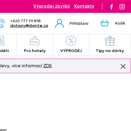
Výprodej zbytků
Kontakty
+420 777 111 818
Košík
Přihlášení
dotazy@dante.cz
 děti
Pro hotely
VÝPRODEJ
Tipy na dárky
levy, více informací
ZDE
.
vem.