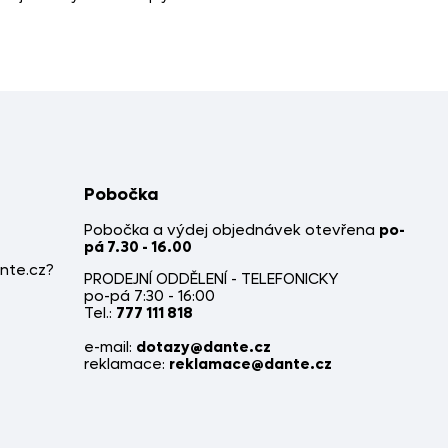
Pobočka
Pobočka a výdej objednávek otevřena
po-
pá 7.30 - 16.00
nte.cz?
PRODEJNÍ ODDĚLENÍ - TELEFONICKY
po-pá 7:30 - 16:00
Tel.:
777 111 818
e-mail:
dotazy@dante.cz
reklamace:
reklamace@dante.cz