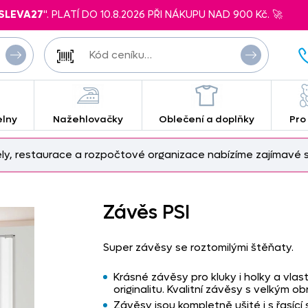
SLEVA27
". PLATÍ DO 10.8.2026 PŘI NÁKUPU NAD 900 Kč. 🚀
elny
Nažehlovačky
Oblečení a doplňky
Pro
ely, restaurace a rozpočtové organizace nabízíme zajímavé s
Závěs PSI
Super závěsy se roztomilými štěňaty.
Krásné závěsy pro kluky i holky a vla
originalitu. Kvalitní závěsy s velkým 
Závěsy jsou kompletně ušité i s řasící 