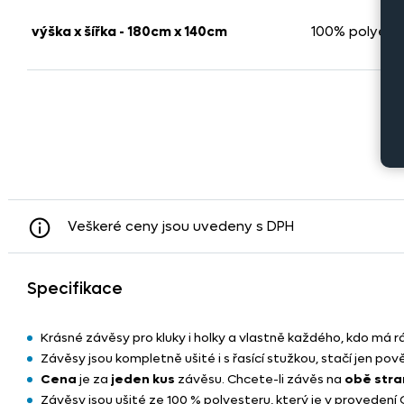
výška x šířka - 180cm x 140cm
100% polyest
Veškeré ceny jsou uvedeny s DPH
Specifikace
Krásné závěsy pro kluky i holky a vlastně každého, kdo má r
Závěsy jsou kompletně ušité i s řasící stužkou, stačí jen pově
Cena
je za
jeden kus
závěsu. Chcete-li závěs na
obě stra
Závěsy jsou ušité ze 100 % polyesteru, který je v provedení 