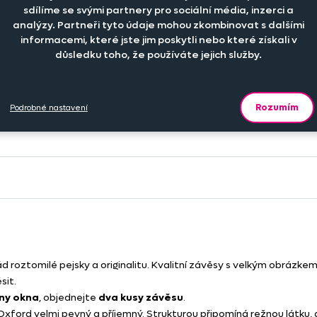
sdílíme se svými partnery pro sociální média, inzerci a
-
+
949 K
er
ks
analýzy. Partneři tyto údaje mohou zkombinovat s dalšími
informacemi, které jste jim poskytli nebo které získali v
důsledku toho, že používáte jejich služby.
Rozumím
Podrobné nastavení
Celkem za vybra
ád roztomilé pejsky a originalitu. Kvalitní závěsy s velkým obrázk
sit.
ny okna
, objednejte
dva kusy závěsu
.
Oxford velmi pevný a příjemný. Strukturou připomíná režnou látku, 