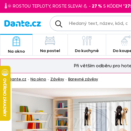
🌡️🌞 ROSTOU TEPLOTY, ROSTE SLEVA! 💪 -
27 %
S KÓDEM "
27
Na postel
Do kuchyně
Do koup
Na okno
Při větším odběru pro hot
Dante.cz
Na okno
Závěsy
Barevné závěsy
-
-
-