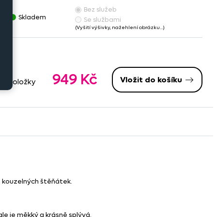
Bez služeb
č
Skladem
Se službami
(Vyšití výšivky, nažehlení obrázku…)
949 Kč
Vložit do košíku
né položky
em kouzelných štěňátek.
ale je měkký a krásně splývá.