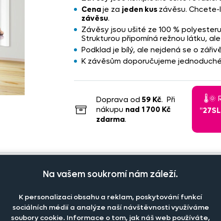
Cena
je za
jeden kus
závěsu. Chcete-l
závěsu
.
Závěsy jsou ušité ze 100 % polyesteru
Strukturou připomíná režnou látku, ale
Podklad je bílý, ale nejdená se o zář
K závěsům doporučujeme jednoduché z
🌡️
Doprava od
59 Kč
. Při
nákupu
nad
1 700 Kč
"
27S
zdarma
.
Na vašem soukromí nám záleží.
K personalizaci obsahu a reklam, poskytování funkcí
Počet kusů
Cena na eshopu
sociálních médií a analýze naší návštěvnosti využíváme
soubory cookie. Informace o tom, jak náš web používáte,