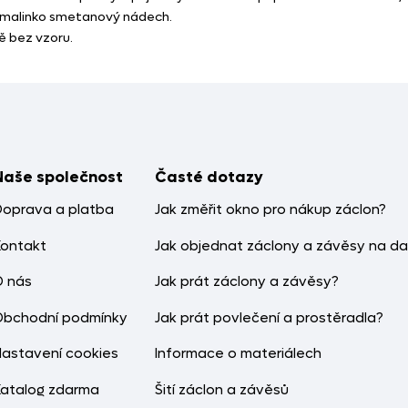
íše malinko smetanový nádech.
ě bez vzoru.
Naše společnost
Časté dotazy
Doprava a platba
Jak změřit okno pro nákup záclon?
Kontakt
Jak objednat záclony a závěsy na da
O nás
Jak prát záclony a závěsy?
Obchodní podmínky
Jak prát povlečení a prostěradla?
Nastavení cookies
Informace o materiálech
Katalog zdarma
Šití záclon a závěsů