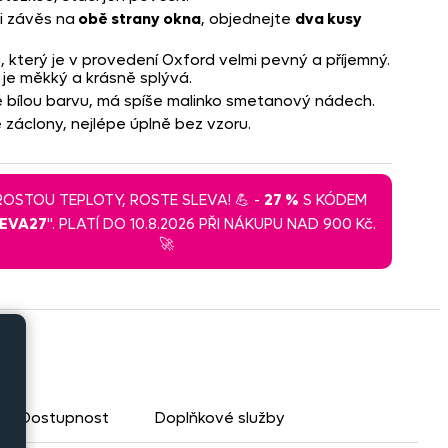
i závěs na
obě strany okna
, objednejte
dva kusy
, který je v provedení Oxford velmi pevný a příjemný.
 je měkký a krásně splývá.
ivě bílou barvu, má spíše malinko smetanový nádech.
áclony, nejlépe úplně bez vzoru.
 ROSTOU TEPLOTY, ROSTE SLEVA! 💪 -
27 %
S KÓDEM
LEVA27
". PLATÍ DO 10.8.2026 PŘI NÁKUPU NAD 900 Kč.
🚀
Dostupnost
Doplňkové služby