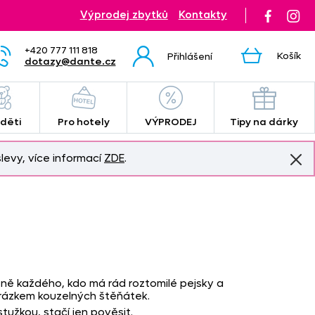
Výprodej zbytků
Kontakty
+420 777 111 818
Košík
Přihlášení
dotazy@dante.cz
 děti
Pro hotely
VÝPRODEJ
Tipy na dárky
levy, více informací
ZDE
.
stně každého, kdo má rád roztomilé pejsky a
obrázkem kouzelných štěňátek.
stužkou, stačí jen pověsit.