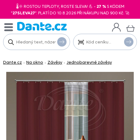
🌡️🌞 ROSTOU TEPLOTY, ROSTE SLEVA! 💪 -
27 %
S KÓDEM
"
27SLEVA27
". PLATÍ DO 10.8.2026 PŘI NÁKUPU NAD 900 Kč. 🚀
Dante.cz
Na okno
Závěsy
Jednobarevné závěsy
-
-
-