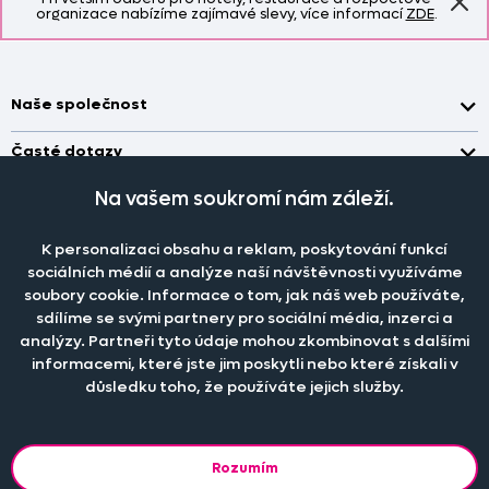
organizace nabízíme zajímavé slevy, více informací
ZDE
.
Naše společnost
Doprava a platba
Časté dotazy
Kontakt
Jak změřit okno pro nákup záclon?
Na vašem soukromí nám záleží.
Pobočka
O nás
Jak objednat záclony a závěsy na dante.cz?
Pobočka a výdej objednávek otevřena
po-pá 7.30 - 16.00
Obchodní podmínky
K personalizaci obsahu a reklam, poskytování funkcí
Jak prát záclony a závěsy?
PRODEJNÍ ODDĚLENÍ - TELEFONICKY
sociálních médií a analýze naší návštěvnosti využíváme
Staňte se členem klubu Dante.cz
po-pá 7:30 - 16:00
Nastavení cookies
Tel.:
777 111 818
Jak prát povlečení a prostěradla?
soubory cookie. Informace o tom, jak náš web používáte,
sdílíme se svými partnery pro sociální média, inzerci a
Katalog zdarma
e-mail:
dotazy@dante.cz
Informace o materiálech
reklamace:
reklamace@dante.cz
analýzy. Partneři tyto údaje mohou zkombinovat s dalšími
informacemi, které jste jim poskytli nebo které získali v
Šití záclon a závěsů
důsledku toho, že používáte jejich služby.
Objevte slevy pro členy, získejte akční nabídky, novinky, tipy a
informace do vaší schránky.
Rozumím