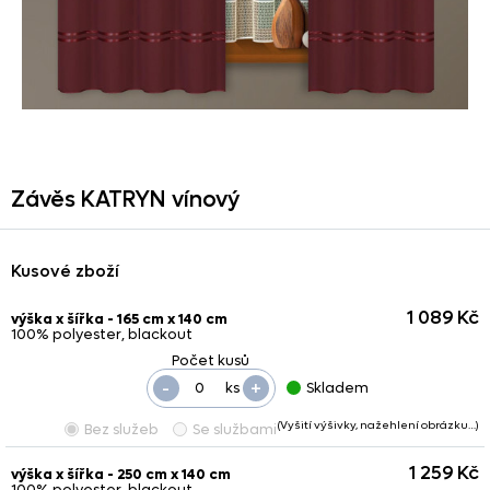
Závěs KATRYN vínový
Kusové zboží
1 089 Kč
výška x šířka - 165 cm x 140 cm
100% polyester, blackout
-
+
ks
Skladem
(Vyšití výšivky, nažehlení obrázku…)
Bez služeb
Se službami
1 259 Kč
výška x šířka - 250 cm x 140 cm
100% polyester, blackout