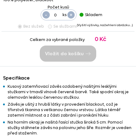
-
+
ks
Skladem
(Vyšití výšivky, nažehlení obrázku…)
Bez služeb
Se službami
0 Kč
Celkem za vybrané položky
Vložit do košíku
Specifikace
Kusový zatemňovací závěs ozdobený našitými lesklými
stužkami v tmavší vínově červené barvě. Také spodní okraj je
olemován lesklou červenou stužkou.
Závěs je ušitý z hrubší látky v provedení blackout, což je
třívrstvá tkanina s vetkanou černou vrstvou. Látka téměř
zatemní místnost a z části zabrání i pronikání hluku.
Na horním okraji je našitá řasící stužka široká 5 cm. Pomocí
stužky stáhnete závěs na polovinu jeho šíře. Rozměr je uveden
před stažením.