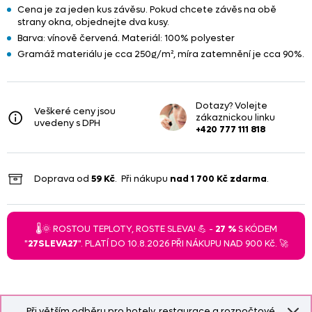
Cena je za jeden kus závěsu. Pokud chcete závěs na obě
strany okna, objednejte dva kusy.
Barva: vínově červená. Materiál: 100% polyester
Gramáž materiálu je cca 250g/m², míra zatemnění je cca 90%.
Dotazy? Volejte
Veškeré ceny jsou
zákaznickou linku
uvedeny s DPH
+420 777 111 818
Doprava od
59 Kč
. Při nákupu
nad
1 700 Kč
zdarma
.
🌡️🌞 ROSTOU TEPLOTY, ROSTE SLEVA! 💪 -
27 %
S KÓDEM
"
27SLEVA27
". PLATÍ DO 10.8.2026 PŘI NÁKUPU NAD 900 Kč. 🚀
Při větším odběru pro hotely, restaurace a rozpočtové