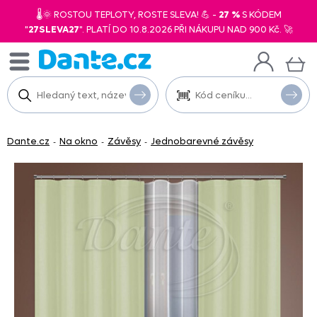
🌡️🌞 ROSTOU TEPLOTY, ROSTE SLEVA! 💪 -
27 %
S KÓDEM
"
27SLEVA27
". PLATÍ DO 10.8.2026 PŘI NÁKUPU NAD 900 Kč. 🚀
Dante.cz
Na okno
Závěsy
Jednobarevné závěsy
-
-
-