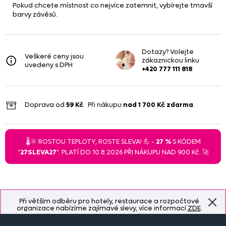
Pokud chcete místnost co nejvíce zatemnit, vybírejte tmavší
barvy závěsů.
Dotazy? Volejte
Veškeré ceny jsou
zákaznickou linku
uvedeny s DPH
+420 777 111 818
Doprava od
59 Kč
. Při nákupu
nad
1 700 Kč
zdarma
.
🌡️🌞 ROSTOU TEPLOTY, ROSTE SLEVA! 💪 -
27 %
S KÓDEM
"
27SLEVA27
". PLATÍ DO 10.8.2026 PŘI NÁKUPU NAD 900 Kč. 🚀
Při větším odběru pro hotely, restaurace a rozpočtové
organizace nabízíme zajímavé slevy, více informací
ZDE
.