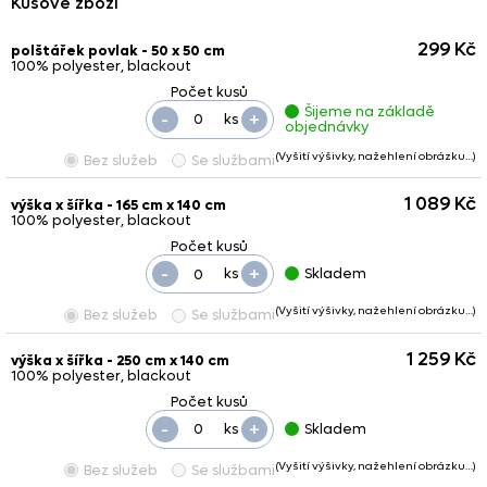
Kusové zboží
299 Kč
polštářek povlak - 50 x 50 cm
100% polyester, blackout
Šijeme na základě
-
+
ks
objednávky
(Vyšití výšivky, nažehlení obrázku…)
Bez služeb
Se službami
1 089 Kč
výška x šířka - 165 cm x 140 cm
100% polyester, blackout
-
+
ks
Skladem
(Vyšití výšivky, nažehlení obrázku…)
Bez služeb
Se službami
1 259 Kč
výška x šířka - 250 cm x 140 cm
100% polyester, blackout
-
+
ks
Skladem
(Vyšití výšivky, nažehlení obrázku…)
Bez služeb
Se službami