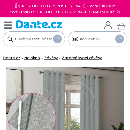
🌡️🌞 ROSTOU TEPLOTY, ROSTE SLEVA! 💪 -
27 %
S KÓDEM
"
27SLEVA27
". PLATÍ DO 10.8.2026 PŘI NÁKUPU NAD 900 Kč. 🚀
Dante.cz
Na okno
Závěsy
Zatemňovací závěsy
-
-
-