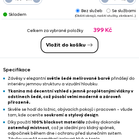
Bez služeb
Se službami
Skladem
(Obšití okrajů, našití stužky, zkrácení…)
399 Kč
Celkem za vybrané položky
Vložit do košíku
Specifikace
Závěsy v elegantní
světle šedé melírované barvě
přinášejí do
interiéru jemnou strukturu a vizuální hloubku.
Tkanina má decentní vzhled s jemně proplétanými vlákny v
odstínech šedé, což působí velmi moderně a zároveň
přirozeně.
Skvěle se hodí do ložnic, obývacích pokojů i pracoven – všude
tam, kde oceníte
soukromí a stylový design
.
Díky použití
100% blackout materiálu
závěsy dokonale
zatemňují místnost
, což je ideální pro klidný spánek,
odpočinek během dne i ochranu před slunečním svitem.
Závěsy rovněž pomáhají izolovat hluk a teplo.