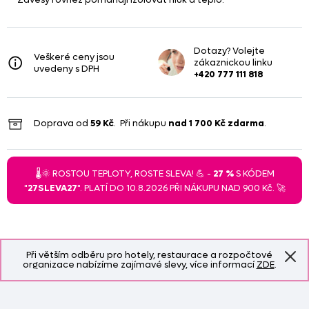
Dotazy? Volejte
Veškeré ceny jsou
zákaznickou linku
uvedeny s DPH
+420 777 111 818
Doprava od
59 Kč
. Při nákupu
nad
1 700 Kč
zdarma
.
🌡️🌞 ROSTOU TEPLOTY, ROSTE SLEVA! 💪 -
27 %
S KÓDEM
"
27SLEVA27
". PLATÍ DO 10.8.2026 PŘI NÁKUPU NAD 900 Kč. 🚀
Při větším odběru pro hotely, restaurace a rozpočtové
organizace nabízíme zajímavé slevy, více informací
ZDE
.