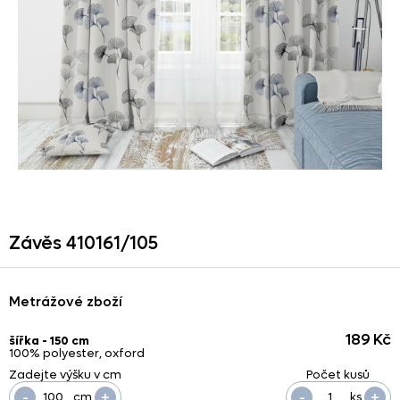
Závěs 410161/
105
Metrážové zboží
189 Kč
šířka - 150 cm
100% polyester, oxford
-
+
-
+
cm
ks