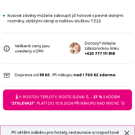
Kusové závěsy můžete zakoupit již hotové s pevně danými
rozměry, obšitými okraji a našitou stužkou TZ22.
Dotazy? Volejte
Veškeré ceny jsou
zákaznickou linku
uvedeny s DPH
+420 777 111 818
Doprava od
59 Kč
. Při nákupu
nad
1 700 Kč
zdarma
.
🌡️🌞 ROSTOU TEPLOTY, ROSTE SLEVA! 💪 -
27 %
S KÓDEM
"
27SLEVA27
". PLATÍ DO 10.8.2026 PŘI NÁKUPU NAD 900 Kč. 🚀
Při větším odběru pro hotely, restaurace a rozpočtové