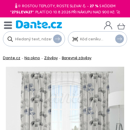
🌡️🌞 ROSTOU TEPLOTY, ROSTE SLEVA! 💪 -
27 %
S KÓDEM
"
27SLEVA27
". PLATÍ DO 10.8.2026 PŘI NÁKUPU NAD 900 Kč. 🚀
Dante.cz
Na okno
Závěsy
Barevné závěsy
-
-
-