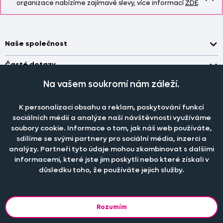
organizace nabízíme zajímavé slevy, více informací
ZDE
.
Naše společnost
Doprava a platba
Časté dotazy
Kontakt
Jak změřit okno pro nákup záclon?
Na vašem soukromí nám záleží.
Pobočka
O nás
Jak objednat záclony a závěsy na dante.cz?
Pobočka a výdej objednávek otevřena
po-pá 7.30 - 16.00
K personalizaci obsahu a reklam, poskytování funkcí
Obchodní podmínky
Jak prát záclony a závěsy?
PRODEJNÍ ODDĚLENÍ - TELEFONICKY
sociálních médií a analýze naší návštěvnosti využíváme
Staňte se členem klubu Dante.cz
po-pá 7:30 - 16:00
Nastavení cookies
soubory cookie. Informace o tom, jak náš web používáte,
Tel.:
777 111 818
Jak prát povlečení a prostěradla?
sdílíme se svými partnery pro sociální média, inzerci a
Katalog zdarma
e-mail:
dotazy@dante.cz
Informace o materiálech
analýzy. Partneři tyto údaje mohou zkombinovat s dalšími
reklamace:
reklamace@dante.cz
informacemi, které jste jim poskytli nebo které získali v
Šití záclon a závěsů
důsledku toho, že používáte jejich služby.
Objevte slevy pro členy, získejte akční nabídky, novinky, tipy a
informace do vaší schránky.
Rozumím