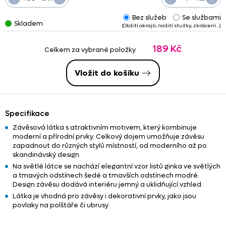
Bez služeb
Se službami
Skladem
(Obšití okrajů, našití stužky, zkrácení…)
189 Kč
Celkem za vybrané položky
Vložit do košíku
Specifikace
Závěsová látka s atraktivním motivem, který kombinuje
moderní a přírodní prvky. Celkový dojem umožňuje závěsu
zapadnout do různých stylů místností, od moderního až po
skandinávský design.
Na světlé látce se nachází elegantní vzor listů ginka ve světlých
a tmavých odstínech šedé a tmavších odstínech modré.
Design závěsu dodává interiéru jemný a uklidňující vzhled.
Látka je vhodná pro závěsy i dekorativní prvky, jako jsou
povlaky na polštáře či ubrusy.